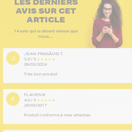
LES DERNIERS
AVIS SUR CET
ARTICLE
14 avis qui le disent mieux que
nous…
JEAN-FRANÃOIS T.
J
5,0 / 5
08/03/2024
Très bon produit
FLAVIEN B.
F
4,0 / 5
29/03/2017
Produit conforme à mes attentes