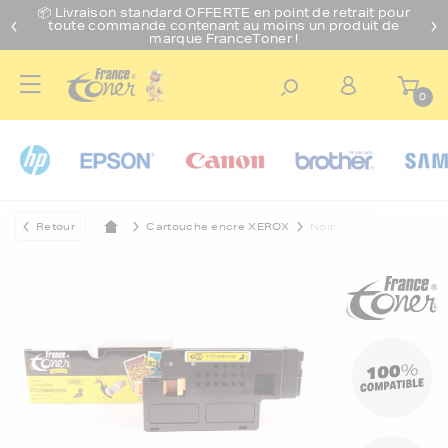
📦 Livraison standard O
FFERTE
en point de retrait pour
toute commande contenant au moins un produit de
marque FranceToner !
0
Retour
Cartouche encre XEROX
Noir