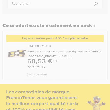
Ce produit existe également en pack :
Le pack couleur pour 44,93 € supplémentaire
FRANCETONER
Pack de 4 toners FranceToner équivalent à XEROX
106R01630_BKCMY - 4 COUL...
60,53 €
HT
72,64 €
TTC
Voir le produit
Les compatibles de marque
FranceToner vous garantissent
le meilleur rapport qualité / prix
et 100% de compatibilité avec