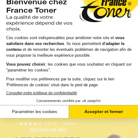
Pack de 4 toners
Toner FranceToner
FranceToner
équivalent à XEROX
équivalent à XEROX
106R01627 - CYAN
106R01630_BKCMY -
(bleu) - Format St...
4 COUL...
avis
avis
EN STOCK
GARANTIE 2 ANS
EN STOCK
GARANTIE 2 ANS
LIVRAISON GRATUIT
LIVRAISON GRATUITE
60,53 €
15,60 €
HT
HT
72,64 €
18,72 €
TTC
TTC
Ajouter au panier
Ajouter au panier
4,6 / 5
- 14 avis
Voir tous les avis