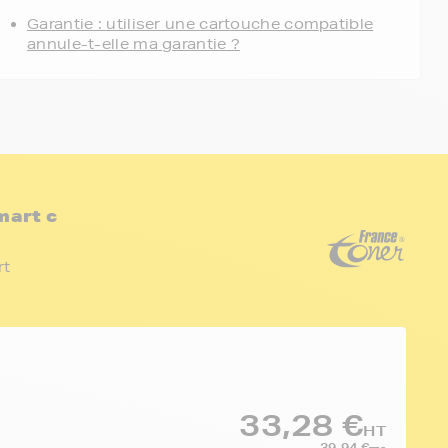
Garantie : utiliser une cartouche compatible
annule-t-elle ma garantie ?
mart c
rt
33,28 €
HT
39,94 €