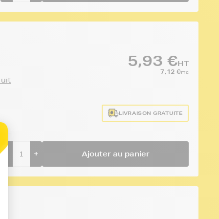
5,93 €
HT
7,12 €
TTC
duit
LIVRAISON GRATUITE
-
+
Ajouter au panier