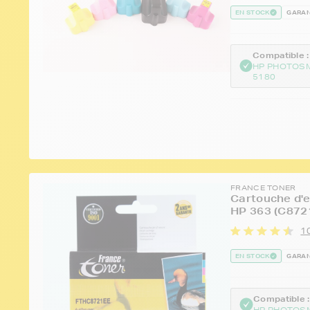
EN STOCK
GARAN
Compatible :
HP PHOTOS
5180
FRANCE TONER
Cartouche d'e
HP 363 (C872
1
EN STOCK
GARAN
Compatible :
HP PHOTOSM