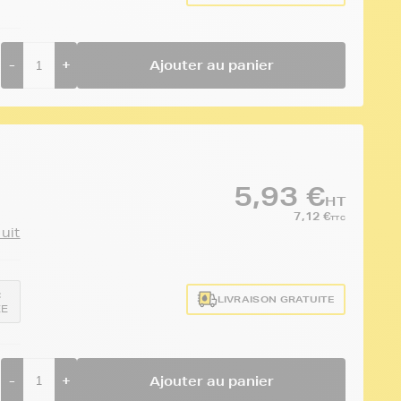
-
+
Ajouter au panier
5,93 €
HT
7,12 €
TTC
duit
:
LIVRAISON GRATUITE
EE
-
+
Ajouter au panier