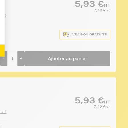
5,93 €
HT
7,12 €
TTC
duit
LIVRAISON GRATUITE
E
-
+
Ajouter au panier
5,93 €
HT
7,12 €
TTC
duit