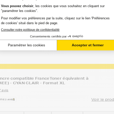
 avis
Voir le pro
TIE 2 ANS
Option :
Capacité :
Référence :
ART C 5180
Cyan (bleu)
1 000 pages
FTHC8771E
ncre compatible FranceToner équivalent à
4EE) - CYAN CLAIR - Format XL
 avis
Voir le pro
TIE 2 ANS