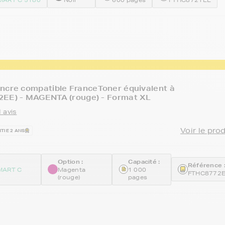
ncre compatible FranceToner équivalent à
2EE) - MAGENTA (rouge) - Format XL
 avis
Voir le pro
TIE 2 ANS
Option :
Capacité :
Référence 
MART C
Magenta
1 000
FTHC8772
(rouge)
pages