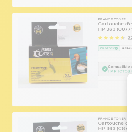
FRANCE TONER
Cartouche d'e
HP 363 (C877
37
EN STOCK
GARAN
Compatible :
HP PHOTOSM
FRANCE TONER
Cartouche d'e
HP 363 (C8771