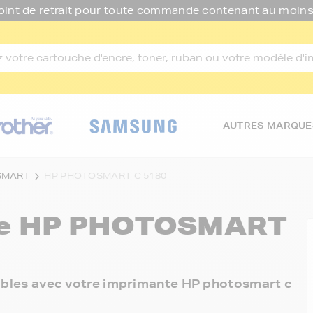
oint de retrait pour toute commande contenant au moins
AUTRES MARQUE
SMART
HP PHOTOSMART C 5180
re
HP PHOTOSMART
onibles avec votre imprimante HP photosmart c