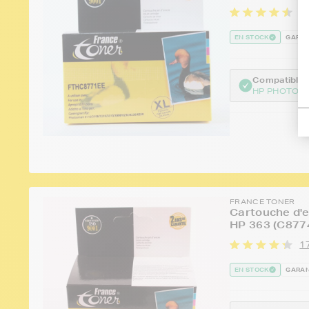
77
EN STOCK
GARAN
Compatible :
HP PHOTOSM
FRANCE TONER
Cartouche d'e
HP 363 (C877
17
EN STOCK
GARAN