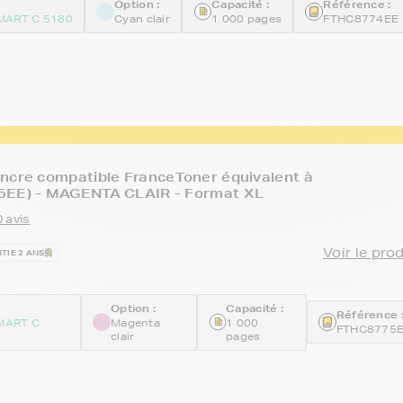
Option :
Capacité :
Référence :
ART C 5180
Cyan clair
1 000 pages
FTHC8774EE
ncre compatible FranceToner équivalent à
5EE) - MAGENTA CLAIR - Format XL
 avis
Voir le pro
TIE 2 ANS
Option :
Capacité :
Référence 
MART C
Magenta
1 000
FTHC8775
clair
pages