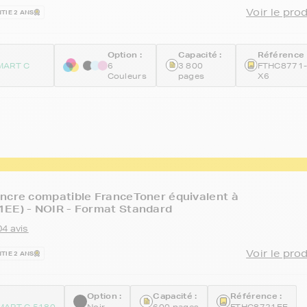
Voir le pro
TIE 2 ANS
Option :
Capacité :
Référence 
MART C
6
3 800
FTHC8771
Couleurs
pages
X6
ncre compatible FranceToner équivalent à
1EE) - NOIR - Format Standard
04 avis
Voir le pro
TIE 2 ANS
Option :
Capacité :
Référence :
ART C 5180
Noir
600 pages
FTHC8721EE