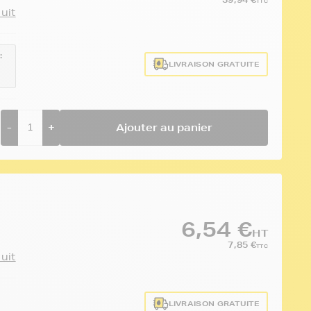
TTC
duit
:
LIVRAISON GRATUITE
-
-
+
Ajouter au panier
6,54 €
HT
7,85 €
TTC
duit
LIVRAISON GRATUITE