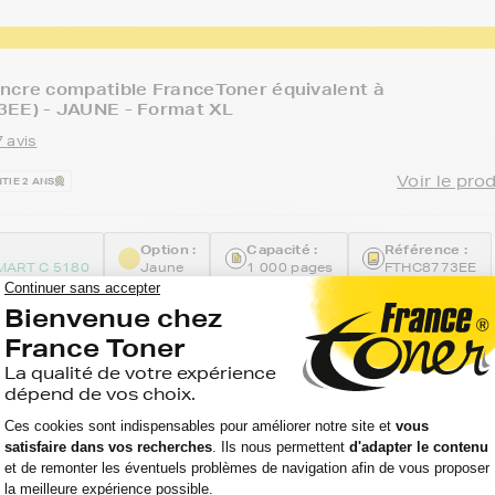
ncre compatible FranceToner équivalent à
3EE) - JAUNE - Format XL
 avis
Voir le pro
TIE 2 ANS
Option :
Capacité :
Référence :
ART C 5180
Jaune
1 000 pages
FTHC8773EE
ncre compatible FranceToner équivalent à
EE) - CYAN (bleu) - Format XL