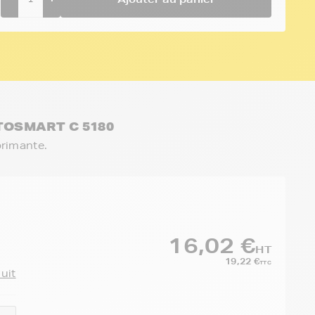
OTOSMART C 5180
primante.
16,02 €
HT
19,22 €
TTC
duit