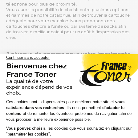
téléphone pour plus de proximité.
Vous aurez la possibilité de choisir entre plusieurs options
et gammes de notre catalogue, afin de trouver la cartouche
adéquate pour votre machine. Nous proposons des
cartouches d'encre à l'unité ou par système de packs afin
de trouver le meilleur calcul pour un coût à l'impression pas
cher.
3 niveaux de gamme pour votre imprimante
SAMSUNG sont proposés sur le site :
Les cartouches d'encre FranceToner, 100%
compatible avec votre imprimante SAMSUNG.
Ces cartouches d'encre offrent une garantie de
deux ans et sont le meilleur rapport qualité / prix
pour la marque SAMSUNG
Gamme de cartouches d'encre génériques pour
imprimante SAMSUNG. C'est notre gamme la
moins chère.
Les produits originaux de marque SAMSUNG
sont également disponibles.
Nous assurons la compatibilité de nos cartouches d'encre