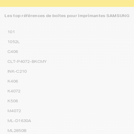
Les top références de boites pour imprimantes SAMSUNG
101
1052L
C406
CLT-P4072-BKCMY
INK-C210
K406
K4072
K506
M4072
ML-D1630A
ML2850B