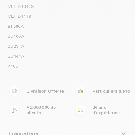
MLT-D1042S
MLT-D111S
ST966A
SU100A
SU234A
SU444A
Y406
Livraison Offerte
Particuliers & Pro
+ 2 000 000 de
26 ans
clients
d'expérience
FranceToner