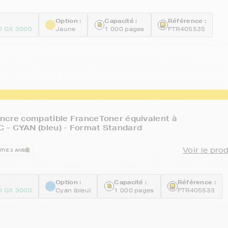
Option :
Capacité :
Référence :
O GX 3000
Jaune
1 000 pages
FTR405535
ncre compatible FranceToner équivalent à
 - CYAN (bleu) - Format Standard
Voir le pro
TIE 2 ANS
Option :
Capacité :
Référence :
O GX 3000
Cyan (bleu)
1 000 pages
FTR405533