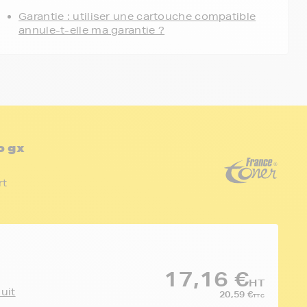
Garantie : utiliser une cartouche compatible
annule-t-elle ma garantie ?
o gx
rt
17,16 €
HT
duit
20,59 €
TTC