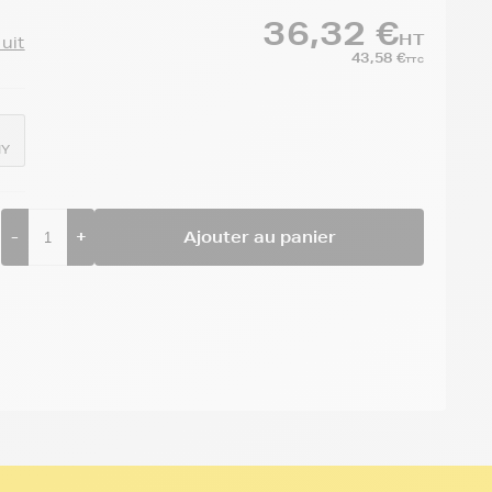
36,32 €
HT
duit
43,58 €
TTC
MY
-
+
Ajouter au panier