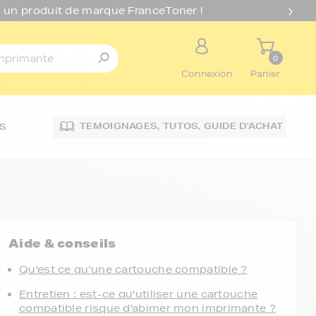
 un produit de marque FranceToner !
0
Connexion
Panier
TEMOIGNAGES,
TUTOS,
GUIDE D'ACHAT
S
Aide & conseils
Qu'est ce qu'une cartouche compatible ?
Entretien : est-ce qu'utiliser une cartouche
compatible risque d'abimer mon imprimante ?