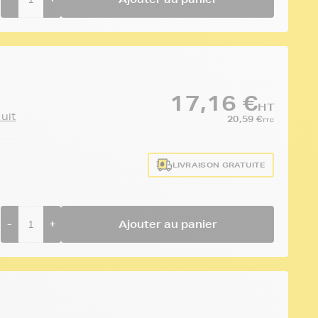
17,16 €
HT
duit
20,59 €
TTC
LIVRAISON GRATUITE
-
+
Ajouter au panier