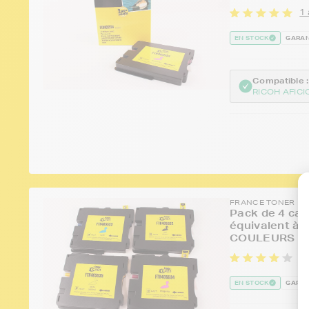
1 
EN STOCK
GARAN
Compatible :
RICOH AFICI
FRANCE TONER
Pack de 4 car
équivalent à
COULEURS - 
1 
EN STOCK
GARAN