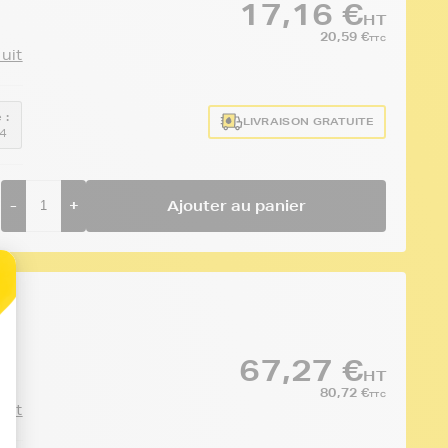
17,16 €
HT
20,59 €
TTC
duit
 :
LIVRAISON GRATUITE
4
-
+
Ajouter au panier
67,27 €
HT
80,72 €
TTC
duit