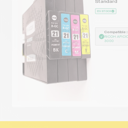
Standard
EN STOCK
Compatible :
RICOH AFICI
3000