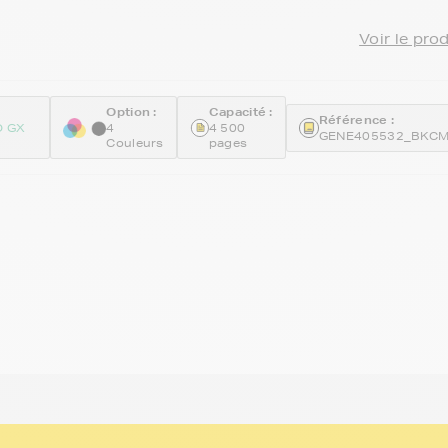
Voir le pro
Option :
Capacité :
Référence :
O GX
4
4 500
GENE405532_BKC
Couleurs
pages