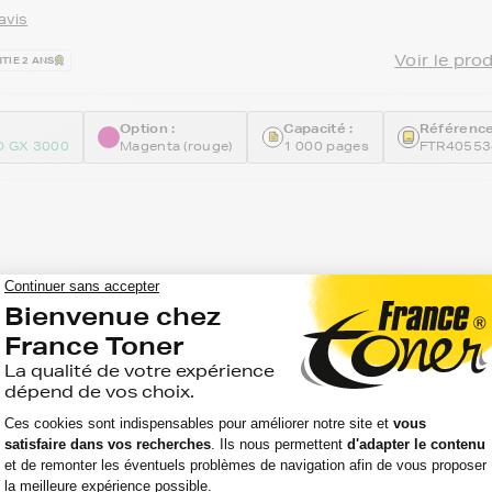
avis
Voir le pro
TIE 2 ANS
Option :
Capacité :
Référence
O GX 3000
Magenta (rouge)
1 000 pages
FTR40553
touches d'encre compatibles FranceToner
 RICOH GC21_BKCMY (GC-21K_CMY) - 4
Format Standard
avis
Voir le pro
TIE 2 ANS