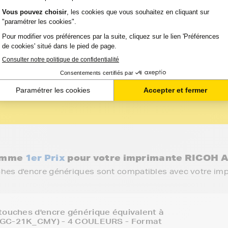
Option :
Capacité :
Référence :
O GX
4
4 500
FTR405532_BKC
Couleurs
pages
gamme
1er Prix
pour votre imprimante RICOH A
ches d'encre génériques sont compatibles avec votre im
touches d'encre générique équivalent à
(GC-21K_CMY) - 4 COULEURS - Format