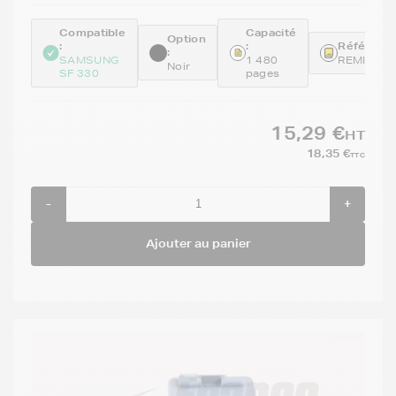
Compatible
Capacité
Option
:
:
Référence
:
SAMSUNG
1 480
REMINKM
Noir
SF 330
pages
15,29 €
HT
18,35 €
TTC
-
+
Ajouter au panier