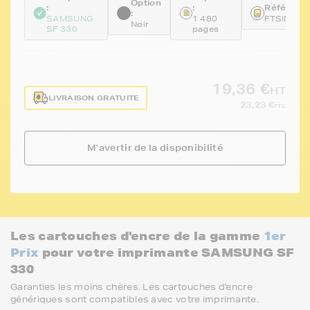
Option
:
:
Référence
:
SAMSUNG
1 480
FTSINKM
Noir
SF 330
pages
19,36 €
HT
LIVRAISON GRATUITE
23,23 €
TTC
M'avertir de la disponibilité
Les cartouches d'encre de la gamme
1er
Prix
pour votre imprimante SAMSUNG SF
330
Garanties les moins chères. Les cartouches d'encre
génériques sont compatibles avec votre imprimante.