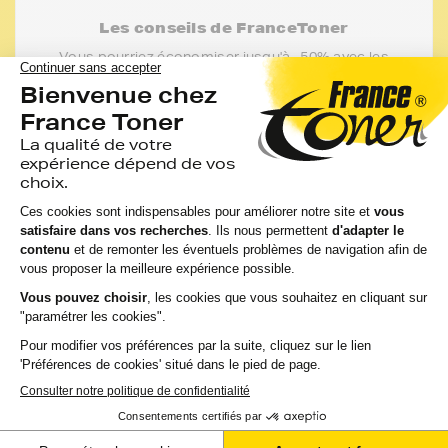
Les conseils de FranceToner
Vous pourriez économiser jusqu'à -50% avec les
cartouches, rubans et accessoires compatibles
France Toner.
Toutes nos cartouches d'encre FranceToner sont
100% compatibles avec votre imprimante,
sélectionnées pour la qualité de l'encre et garanties
2 ans. 80% de nos clients choisissent ces
cartouches.
J'en profite
Aide & conseils
Qu'est ce qu'une cartouche compatible ?