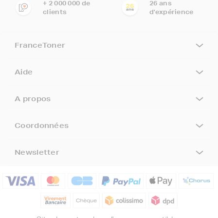
+ 2 000 000 de
26 ans
clients
d'expérience
FranceToner
Aide
A propos
Coordonnées
Newsletter
5€ offerts sur votre 1ère
commande !
5
€