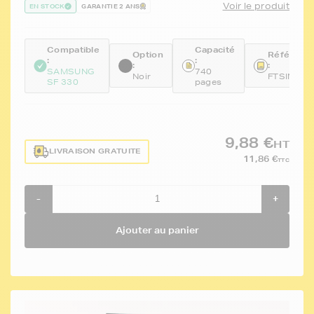
Voir le produit
EN STOCK
GARANTIE 2 ANS
Compatible
Capacité
Option
Référenc
:
:
:
:
SAMSUNG
740
Noir
FTSINKM
SF 330
pages
9,88 €
HT
LIVRAISON GRATUITE
11,86 €
TTC
-
+
Ajouter au panier