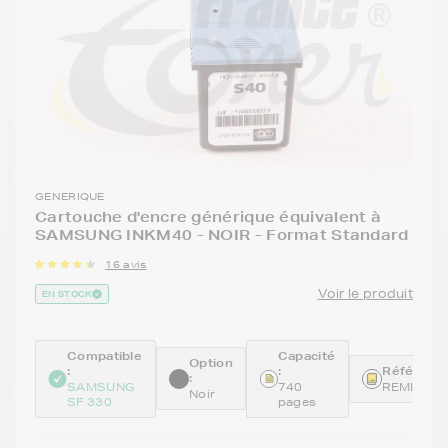
GENERIQUE
Cartouche d'encre générique équivalent à
SAMSUNG INKM40 - NOIR - Format Standard
16 avis
Voir le produit
EN STOCK
Compatible
Capacité
Option
:
:
Référence
:
SAMSUNG
740
REMINKM
Noir
SF 330
pages