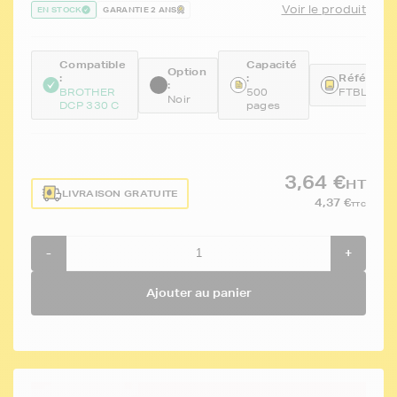
Voir le produit
EN STOCK
GARANTIE 2 ANS
Compatible
Capacité
Option
:
:
Référence
:
BROTHER
500
FTBLC10
Noir
DCP 330 C
pages
3,64 €
HT
LIVRAISON GRATUITE
4,37 €
TTC
-
+
Ajouter au panier