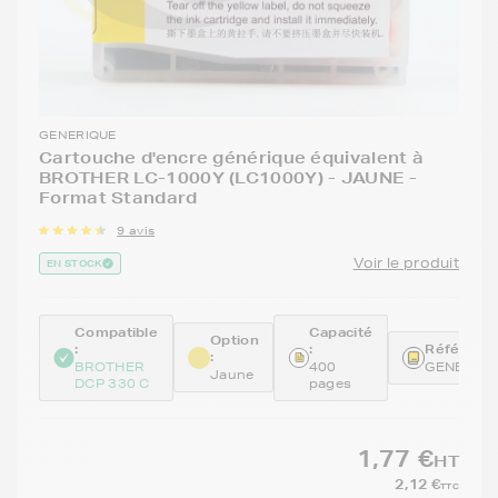
GENERIQUE
Cartouche d'encre générique équivalent à
BROTHER LC-1000Y (LC1000Y) - JAUNE -
Format Standard
9 avis
Voir le produit
EN STOCK
Compatible
Capacité
Option
:
:
Référence
:
BROTHER
400
GENELC1
Jaune
DCP 330 C
pages
1,77 €
HT
2,12 €
TTC