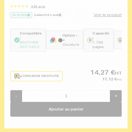
336 avis
Voir le produit
EN STOCK
GARANTIE 2 ANS
Compatible
Capacité
Option :
Réfé
:
:
4
FTB
BROTHER
1 700
Couleurs
BKC
DCP 330 C
pages
14,27 €
HT
LIVRAISON GRATUITE
17,12 €
TTC
-
+
Ajouter au panier