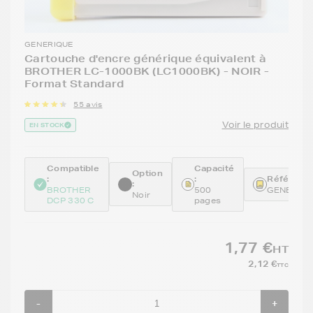
GENERIQUE
Cartouche d'encre générique équivalent à
BROTHER LC-1000BK (LC1000BK) - NOIR -
Format Standard
55 avis
Voir le produit
EN STOCK
Compatible
Capacité
Option
:
:
Référence
:
BROTHER
500
GENELC1
Noir
DCP 330 C
pages
1,77 €
HT
2,12 €
TTC
-
+