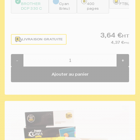
BROTHER
Cyan
400
FTBLC10
DCP 330 C
(bleu)
pages
3,64 €
HT
LIVRAISON GRATUITE
4,37 €
TTC
-
+
Ajouter au panier