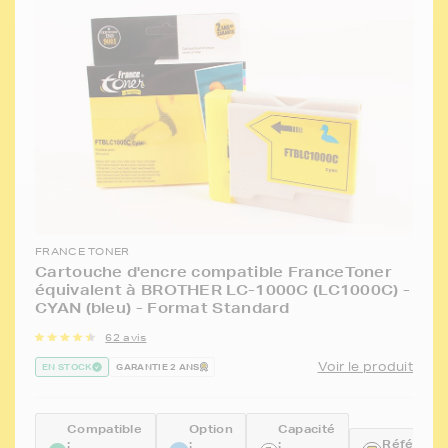
FRANCE TONER
Cartouche d'encre compatible FranceToner
équivalent à BROTHER LC-1000C (LC1000C) -
CYAN (bleu) - Format Standard
62 avis
Voir le produit
EN STOCK
GARANTIE 2 ANS
Compatible
Option
Capacité
:
:
:
Référence