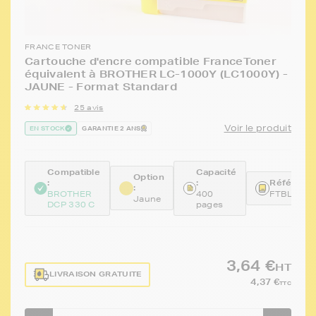
FRANCE TONER
Cartouche d'encre compatible FranceToner
équivalent à BROTHER LC-1000Y (LC1000Y) -
JAUNE - Format Standard
25 avis
Voir le produit
EN STOCK
GARANTIE 2 ANS
Compatible
Capacité
Option
:
:
Référence
:
BROTHER
400
FTBLC10
Jaune
DCP 330 C
pages
3,64 €
HT
LIVRAISON GRATUITE
4,37 €
TTC