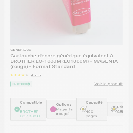
GENERIQUE
Cartouche d'encre générique équivalent à
BROTHER LC-1000M (LC1000M) - MAGENTA
(rouge) - Format Standard
4 avis
Voir le produit
EN STOCK
Compatible
Capacité
Option :
:
:
Référen
Magenta
BROTHER
400
GENELC
(rouge)
DCP 330 C
pages