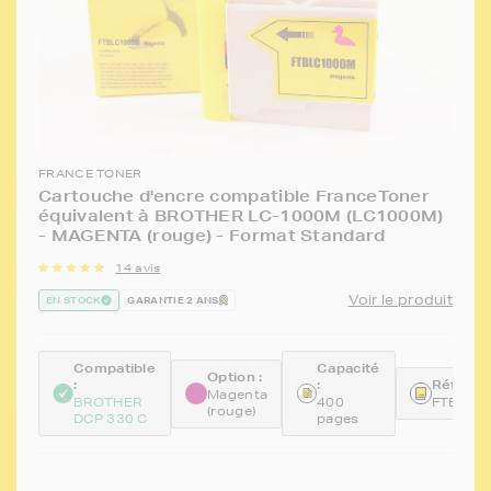
FRANCE TONER
Cartouche d'encre compatible FranceToner
équivalent à BROTHER LC-1000M (LC1000M)
- MAGENTA (rouge) - Format Standard
14 avis
Voir le produit
EN STOCK
GARANTIE 2 ANS
Compatible
Capacité
Option :
:
:
Référen
Magenta
BROTHER
400
FTBLC1
(rouge)
DCP 330 C
pages