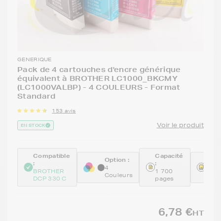
GENERIQUE
Pack de 4 cartouches d'encre générique
équivalent à BROTHER LC1000_BKCMY
(LC1000VALBP) - 4 COULEURS - Format
Standard
153 avis
Voir le produit
EN STOCK
Compatible
Capacité
Option :
Réfé
:
:
4
GEN
BROTHER
1 700
Couleurs
BKC
DCP 330 C
pages
6,78 €
HT