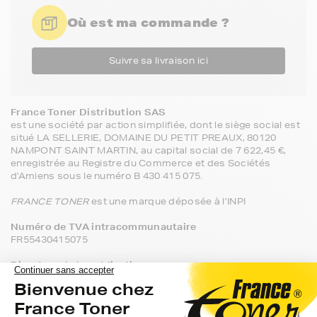
Où est ma commande ?
Suivre sa livraison ici
est une société par action simplifiée, dont le siège social est 
situé LA SELLERIE, DOMAINE DU PETIT PREAUX, 80120 
NAMPONT SAINT MARTIN, au capital social de 7 622,45 €, 
enregistrée au Registre du Commerce et des Sociétés 
d'Amiens sous le numéro B 430 415 075.

FRANCE TONER
 est une marque déposée à l’INPI

Numéro de TVA intracommunautaire
FR55430415075

Directeur de la publication
Jérôme de France (Fondateur)

https://www.francetoner.fr/nous-contacter