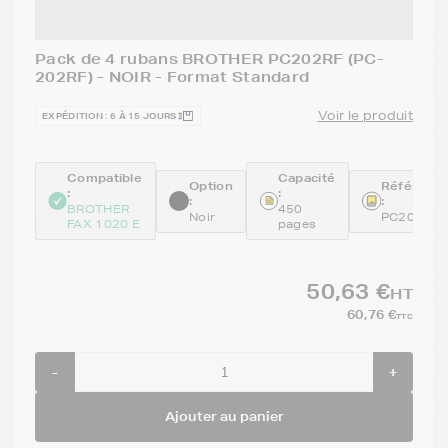
Pack de 4 rubans BROTHER PC202RF (PC-
202RF) - NOIR - Format Standard
Voir le produit
EXPÉDITION : 6 À 15 JOURS
Compatible
Capacité
Option
Référenc
:
:
:
:
BROTHER
450
Noir
PC202RF
FAX 1020 E
pages
50,63 €
HT
60,76 €
TTC
-
+
Ajouter au panier