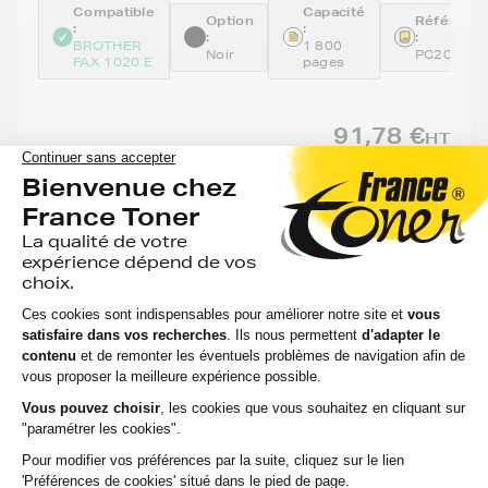
Compatible
Capacité
Option
Référenc
:
:
:
:
BROTHER
1 800
Noir
PC204RF
FAX 1020 E
pages
91,78 €
HT
110,14 €
TTC
-
+
Ajouter au panier
Aide & conseils
Qu'est ce qu'une cartouche compatible ?