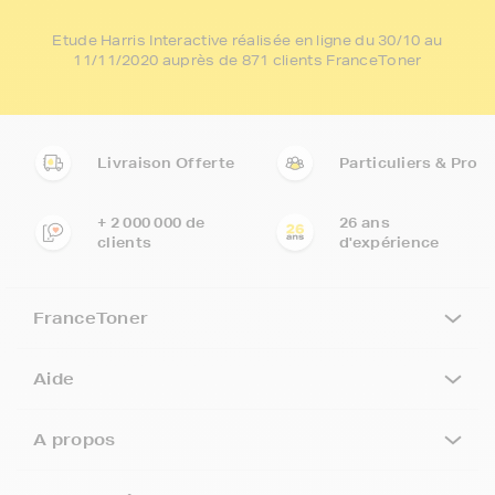
Etude Harris Interactive réalisée en ligne du 30/10 au
11/11/2020 auprès de 871 clients FranceToner
Livraison Offerte
Particuliers & Pro
+ 2 000 000 de
26 ans
clients
d'expérience
FranceToner
Aide
A propos