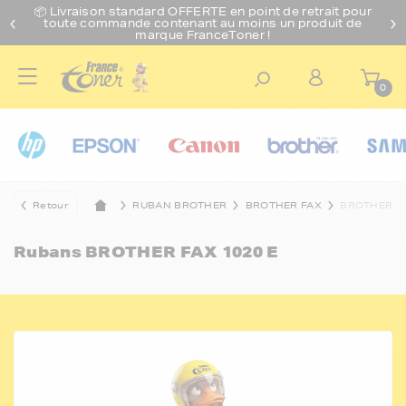
📦 Livraison standard O
FFERTE
en point de retrait pour
toute commande contenant au moins un produit de
marque FranceToner !
0
Retour
RUBAN BROTHER
BROTHER FAX
BROTHER FA
Rubans
BROTHER FAX 1020 E