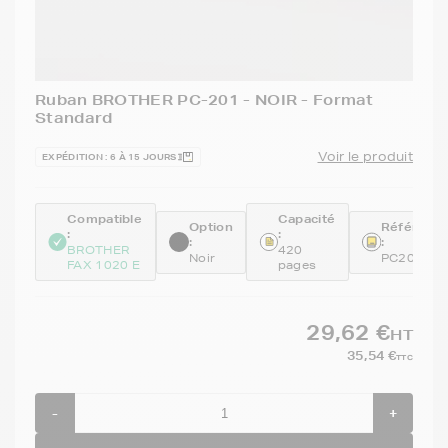
Ruban BROTHER PC-201 - NOIR - Format
Standard
Voir le produit
EXPÉDITION : 6 À 15 JOURS
Compatible
Capacité
Option
Référenc
:
:
:
:
BROTHER
420
Noir
PC201
FAX 1020 E
pages
29,62 €
HT
35,54 €
TTC
-
+