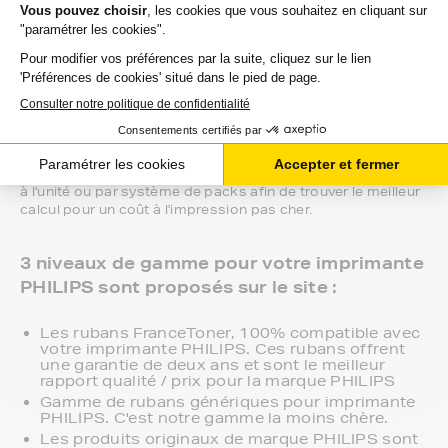
Si avez besoin d'un renseignement ou d'une confirmation
sur les produits pour imprimante PHILIPS, telle qu’une
cartouche d’encre, un toner ou un ruban et sa compatibilité,
un de nos conseillers pourra vous guider sur le choix de la
meilleure référence au meilleur prix.
Nous sommes disponibles via votre espace client ou par
téléphone pour plus de proximité.
Vous aurez la possibilité de choisir entre plusieurs options
et gammes de notre catalogue, afin de trouver la cartouche
adéquate pour votre machine. Nous proposons des rubans
à l'unité ou par système de packs afin de trouver le meilleur
calcul pour un coût à l'impression pas cher.
3 niveaux de gamme pour votre imprimante
PHILIPS sont proposés sur le site :
Les rubans FranceToner, 100% compatible avec
votre imprimante PHILIPS. Ces rubans offrent
une garantie de deux ans et sont le meilleur
rapport qualité / prix pour la marque PHILIPS
Gamme de rubans génériques pour imprimante
PHILIPS. C'est notre gamme la moins chère.
Les produits originaux de marque PHILIPS sont