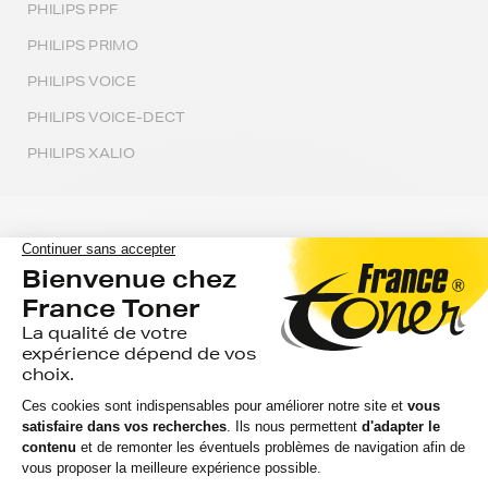
PHILIPS PPF
PHILIPS PRIMO
PHILIPS VOICE
PHILIPS VOICE-DECT
PHILIPS XALIO
Avec FranceToner, trouvez vos rubans
PHILIPS au prix le plus bas.
Professionnels ou particuliers, nous vous proposons la
plus large gamme de produits PHILIPS du web.
Les 2 millions de clients qui nous font confiance depuis
plus de 20 ans, nous recommandent à plus de 97% et
choisissent les produits de marque FranceToner.
Nous savons que quand vous avez besoin de rubans
PHILIPS, le temps est précieux. Pour cela, nous optimisons
la disponibilité de nos 300 000 références et leur envoi
rapide chez vous ou dans votre entreprise, tous les jours.