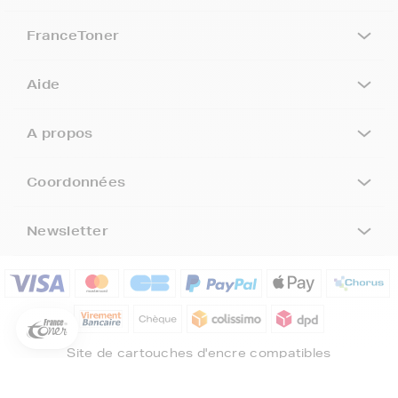
FranceToner
Aide
A propos
Coordonnées
5€ offerts sur votre 1ère
Newsletter
commande !
5
€
Inscrivez-vous à notre newsletter, suivez notre actualité et
bénéficiez immédiatement
d’une remise de 5€
sur votre 1ère
commande * !
Site de cartouches d'encre compatibles
Votre adresse email