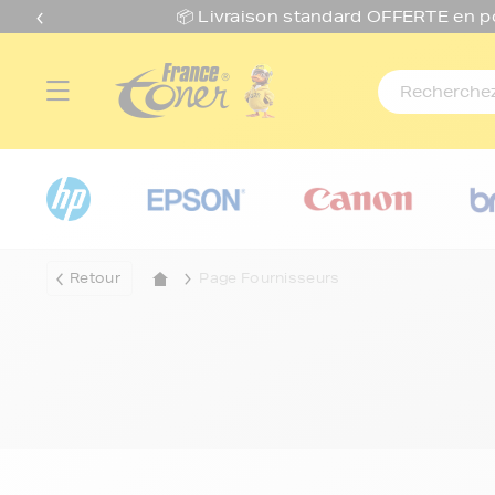
📦 Livraison standard O
FFERTE
en p
Retour
Page Fournisseurs