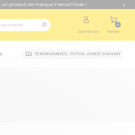
 un produit de marque FranceToner !
0
Connexion
Panier
TEMOIGNAGES,
TUTOS,
GUIDE D'ACHAT
S