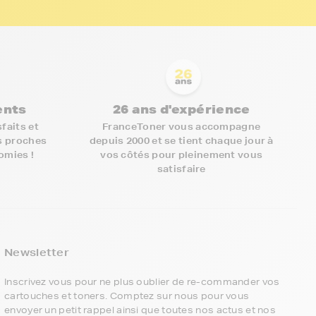
ients
26 ans d'expérience
faits et
FranceToner vous accompagne
s proches
depuis 2000 et se tient chaque jour à
nomies !
vos côtés pour pleinement vous
satisfaire
5€ offerts sur votre 1ère
commande !
Newsletter
Inscrivez vous pour ne plus oublier de re-commander vos
5
cartouches et toners. Comptez sur nous pour vous
€
envoyer un petit rappel ainsi que toutes nos actus et nos