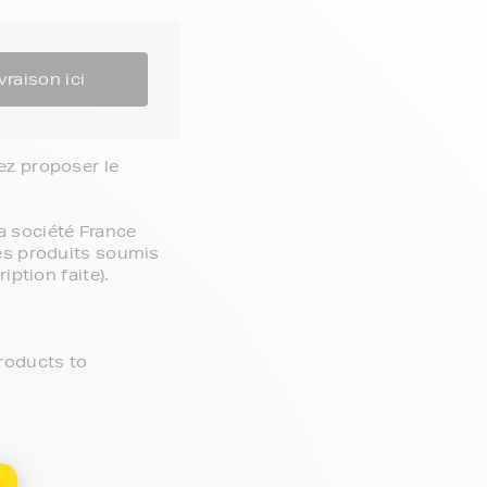
vraison ici
ez proposer le 
 société France 
des produits soumis 
ption faite).

roducts to 