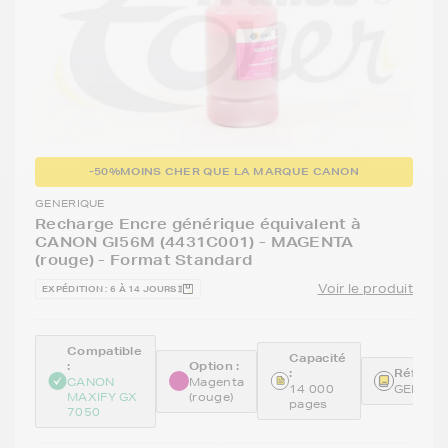
-50%
MOINS CHER QUE LA MARQUE CANON
GENERIQUE
Recharge Encre générique équivalent à
CANON GI56M (4431C001) - MAGENTA
(rouge) - Format Standard
Voir le produit
EXPÉDITION : 6 À 14 JOURS
Compatible
Capacité
:
Option :
:
Référen
CANON
Magenta
14 000
GENEGI
MAXIFY GX
(rouge)
pages
7050