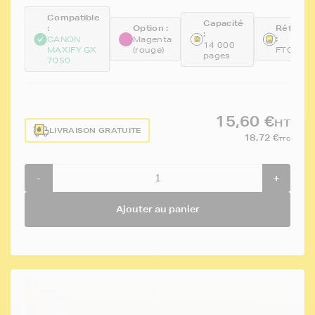
Compatible
Capacité
:
Option :
Référen
:
:
CANON
Magenta
14 000
MAXIFY GX
(rouge)
FTCGI5
pages
7050
15,60 €
HT
LIVRAISON GRATUITE
18,72 €
TTC
-
+
Ajouter au panier