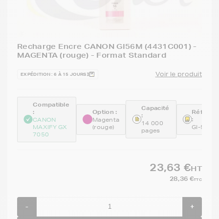
Recharge Encre CANON GI56M (4431C001) -
MAGENTA (rouge) - Format Standard
Voir le produit
EXPÉDITION : 6 À 15 JOURS
Compatible
Capacité
:
Option :
Référen
:
:
CANON
Magenta
14 000
MAXIFY GX
(rouge)
GI-56M
pages
7050
23,63 €
HT
28,36 €
TTC
-
+