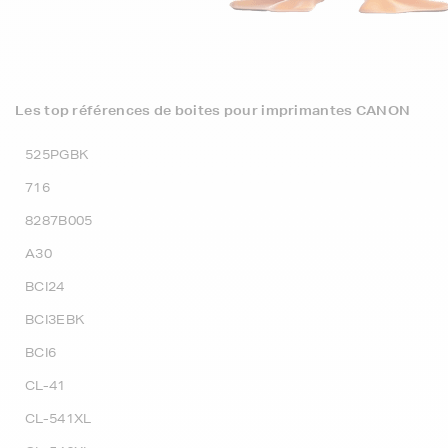
Les top références de boites pour imprimantes CANON
525PGBK
716
8287B005
A30
BCI24
BCI3EBK
BCI6
CL-41
CL-541XL