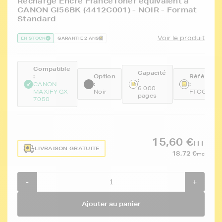
Recharge Encre FranceToner équivalent à
CANON GI56BK (4412C001) - NOIR - Format
Standard
Voir le produit
EN STOCK
GARANTIE 2 ANS
Compatible
Capacité
:
Option
Référenc
:
:
:
CANON
6 000
MAXIFY GX
Noir
FTCGI56B
pages
7050
15,60 €
HT
LIVRAISON GRATUITE
18,72 €
TTC
-
+
Ajouter au panier