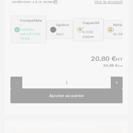
Voir le produit
EXPÉDITION : 6 À 15 JOURS
Compatible
Capacité
:
Option
Référenc
:
:
:
CANON
6 000
MAXIFY GX
Noir
GI-56BK
pages
7050
20,80 €
HT
24,96 €
TTC
-
+
Ajouter au panier