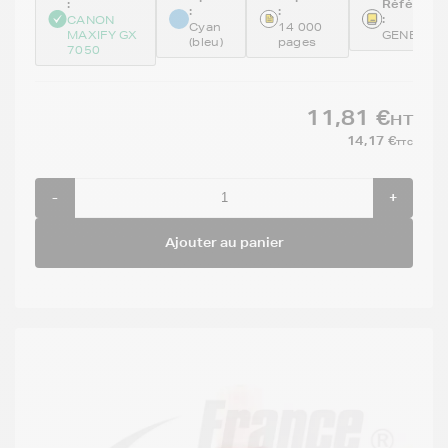
:
Référenc
:
:
:
CANON
Cyan
14 000
MAXIFY GX
GENEGI56
(bleu)
pages
7050
11,81 €
HT
14,17 €
TTC
-
+
Ajouter au panier