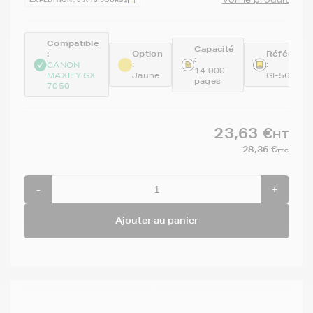
EXPÉDITION : 6 À 15 JOURS
Compatible
Capacité
:
Option
Référenc
:
:
:
CANON
14 000
MAXIFY GX
Jaune
GI-56Y
pages
7050
23,63 €
HT
28,36 €
TTC
-
+
Ajouter au panier