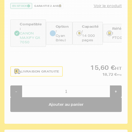
Voir le produit
EN STOCK
GARANTIE 2 ANS
Compatible
Option
Capacité
:
Référenc
:
:
:
CANON
Cyan
14 000
MAXIFY GX
FTCGI56C
(bleu)
pages
7050
15,60 €
HT
LIVRAISON GRATUITE
18,72 €
TTC
-
+
Ajouter au panier