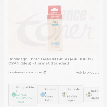
Recharge Encre CANON GI56C (4430C001) -
CYAN (bleu) - Format Standard
Voir le produit
EXPÉDITION : 6 À 15 JOURS
Compatible
Option
Capacité
:
Référenc
:
:
:
CANON
Cyan
14 000
MAXIFY GX
GI-56C
(bleu)
pages
7050