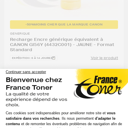
-50%
MOINS CHER QUE LA MARQUE CANON
GENERIQUE
Recharge Encre générique équivalent à
CANON GI56Y (4432C001) - JAUNE - Format
Standard
Voir le produit
EXPÉDITION : 6 À 14 JOURS
Compatible
Capacité
:
Option
Référenc
:
:
:
CANON
14 000
MAXIFY GX
Jaune
GENEGI56
pages
7050
11,81 €
HT
14,17 €
TTC