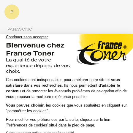
P
PANASONIC
PHILIPS
PITNEY BOWES
R
REGMA
REX ROTARY
RICOH
RISO