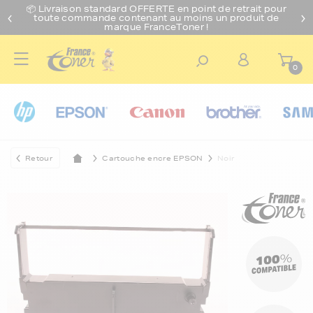
📦 Livraison standard O
FFERTE
en point de retrait pour
toute commande contenant au moins un produit de
marque FranceToner !
0
Retour
Cartouche encre EPSON
Noir