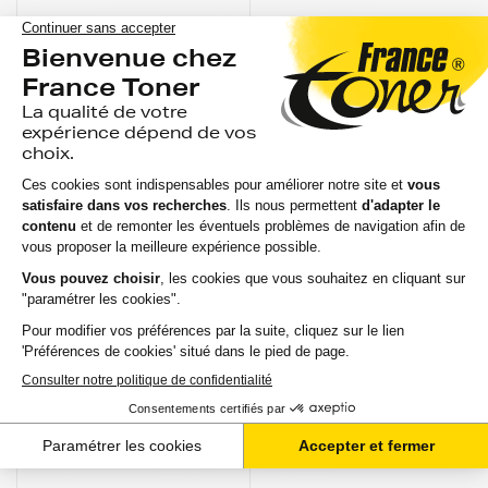
COMPATIBLE
Ruban générique
équivalent à EPSON
ERC-32 (ABS2992) -
NOIR - Format Stan...
avis
EN STOCK
GARANTIE 2 ANS
LIVRAISON GRATUITE