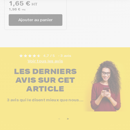
1,65 €
HT
1,98 €
TTC
Ajouter au panier
4,7 / 5
- 3 avis
Voir tous les avis
LES DERNIERS
AVIS SUR CET
ARTICLE
3 avis qui le disent mieux que nous…
<
>