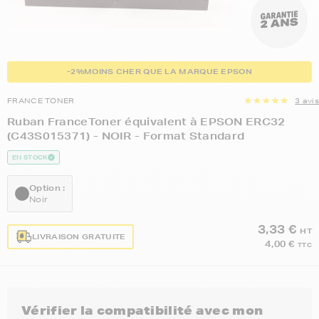
-2%
MOINS CHER QUE LA MARQUE EPSON
FRANCE TONER
3 avis
Ruban FranceToner équivalent à EPSON ERC32
(C43S015371) - NOIR - Format Standard
EN STOCK
Option :
Noir
3,33 €
HT
LIVRAISON GRATUITE
4,00 €
TTC
Vérifier la compatibilité avec mon