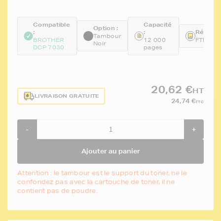
Compatible
Capacité
Option :
:
:
Référen
Tambour
BROTHER
12 000
FTBDR2
Noir
DCP 7030
pages
20,62 €
HT
LIVRAISON GRATUITE
24,74 €
TTC
-
+
Ajouter au panier
Attention : le tambour est le support du toner, ne le
confondez pas avec la cartouche de toner, il ne
contient pas de poudre.