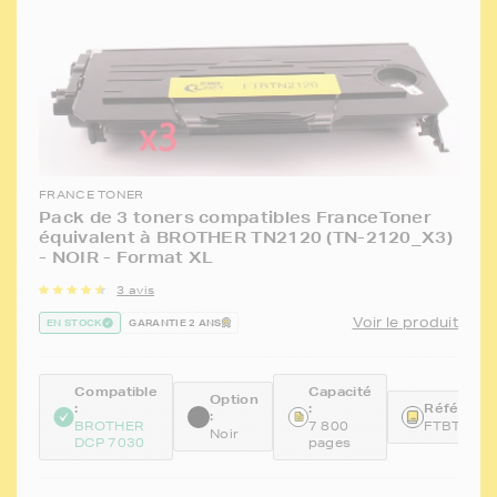
FRANCE TONER
Pack de 3 toners compatibles FranceToner
équivalent à BROTHER TN2120 (TN-2120_X3)
- NOIR - Format XL
3 avis
Voir le produit
EN STOCK
GARANTIE 2 ANS
Compatible
Capacité
Option
:
:
Référence
:
BROTHER
7 800
FTBTN21
Noir
DCP 7030
pages