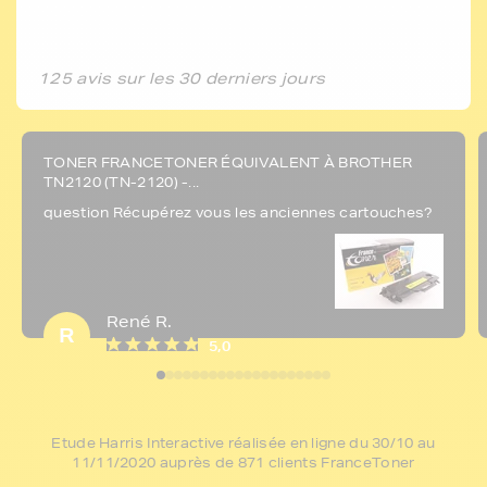
125 avis sur les 30 derniers jours
TONER FRANCETONER ÉQUIVALENT À BROTHER
TN2120 (TN-2120) -...
question Récupérez vous les anciennes cartouches?
René R.
R
5,0
Etude Harris Interactive réalisée en ligne du 30/10 au
11/11/2020 auprès de 871 clients FranceToner
5€ offerts sur votre 1ère