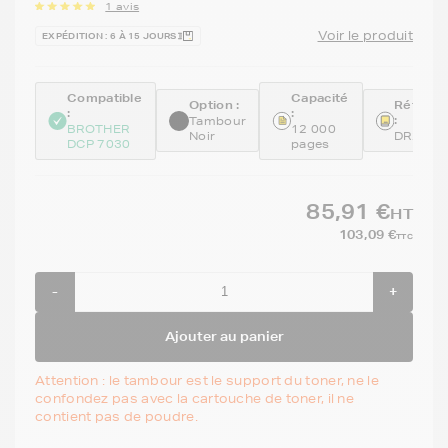
1 avis
Voir le produit
EXPÉDITION : 6 À 15 JOURS
Compatible
Capacité
Option :
Référen
:
:
:
Tambour
BROTHER
12 000
Noir
DR2100
DCP 7030
pages
85,91 €
HT
103,09 €
TTC
-
+
Ajouter au panier
Attention : le tambour est le support du toner, ne le
confondez pas avec la cartouche de toner, il ne
contient pas de poudre.