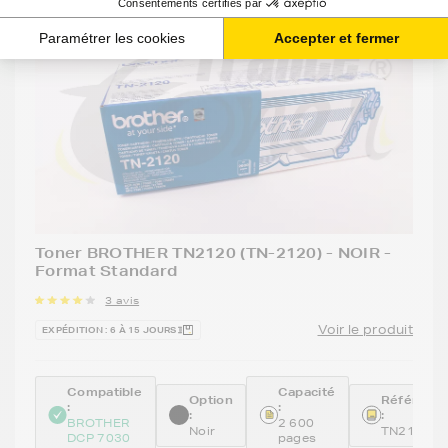
Toner BROTHER TN2120 (TN-2120) - NOIR -
Format Standard
3 avis
Voir le produit
EXPÉDITION : 6 À 15 JOURS
Compatible
Capacité
Option
Référenc
:
:
:
:
BROTHER
2 600
Noir
TN2120
DCP 7030
pages