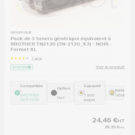
GENERIQUE
Pack de 3 toners générique équivalent à
BROTHER TN2120 (TN-2120_X3) - NOIR -
Format XL
1 avis
Voir le produit
EN STOCK
Compatible
Capacité
Option
:
:
Référence
:
BROTHER
7 800
GENETN2
Noir
DCP 7030
pages
24,46 €
HT
29,35 €
TTC