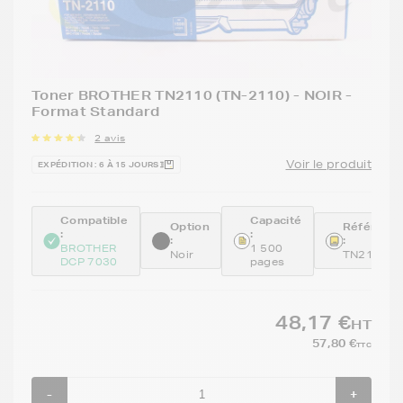
Toner BROTHER TN2110 (TN-2110) - NOIR -
Format Standard
2 avis
Voir le produit
EXPÉDITION : 6 À 15 JOURS
Compatible
Capacité
Option
Référenc
:
:
:
:
BROTHER
1 500
Noir
TN2110
DCP 7030
pages
48,17 €
HT
57,80 €
TTC
-
+