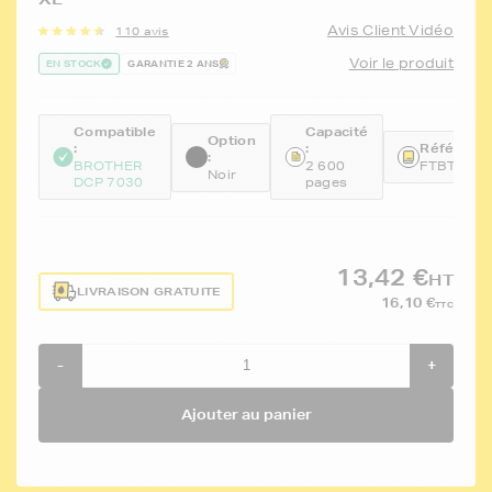
Avis Client Vidéo
110 avis
Voir le produit
EN STOCK
GARANTIE 2 ANS
Compatible
Capacité
Option
:
:
Référence
:
BROTHER
2 600
FTBTN21
Noir
DCP 7030
pages
13,42 €
HT
LIVRAISON GRATUITE
16,10 €
TTC
-
+
Ajouter au panier