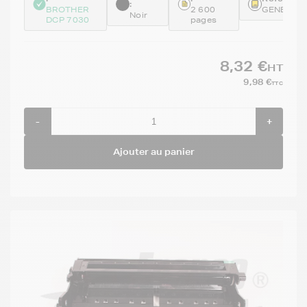
:
BROTHER
2 600
GENETN2
Noir
DCP 7030
pages
8,32 €
HT
9,98 €
TTC
-
+
Ajouter au panier