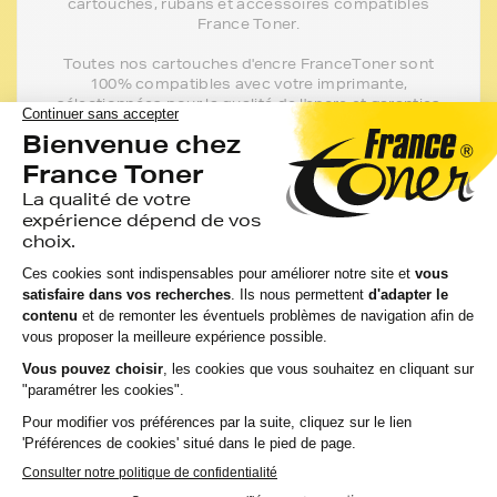
cartouches, rubans et accessoires compatibles
France Toner.
Toutes nos cartouches d'encre FranceToner sont
100% compatibles avec votre imprimante,
sélectionnées pour la qualité de l'encre et garanties
2 ans. 80% de nos clients choisissent ces
cartouches.
J'en profite
Les toners
Constructeur
pour votre
imprimante BROTHER DCP 7030
De même qualité que les toners de la marque FranceToner,
retrouvez les toners de marque Constructeur de votre
imprimante.