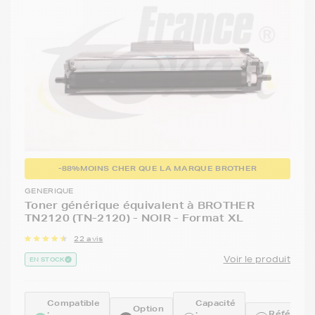
-88%
MOINS CHER QUE LA MARQUE BROTHER
GENERIQUE
Toner générique équivalent à BROTHER
TN2120 (TN-2120) - NOIR - Format XL
22 avis
Voir le produit
EN STOCK
Compatible
Capacité
Option
:
:
Référence