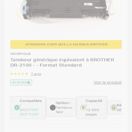
-81%
MOINS CHER QUE LA MARQUE BROTHER
GENERIQUE
Tambour générique équivalent à BROTHER
DR-2100 - - Format Standard
7 avis
Voir le produit
EN STOCK
Compatible
Capacité
Option :
:
:
Référen
Tambour
BROTHER
12 000
GENEDR
Noir
DCP 7030
pages