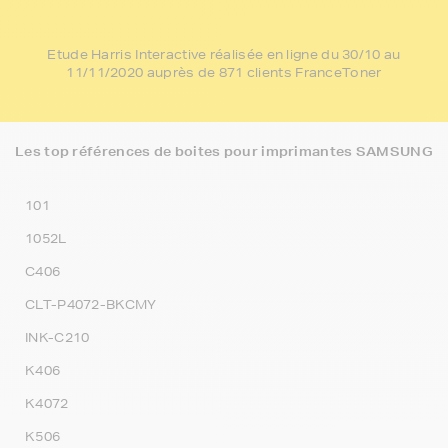
Etude Harris Interactive réalisée en ligne du 30/10 au
11/11/2020 auprès de 871 clients FranceToner
Les top références de boites pour imprimantes SAMSUNG
101
1052L
C406
CLT-P4072-BKCMY
INK-C210
K406
K4072
K506