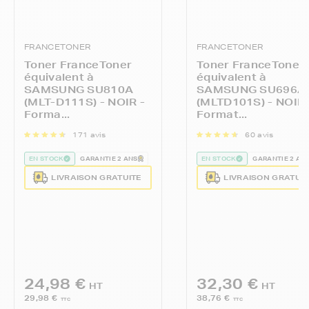
FRANCETONER
FRANCETONER
Toner FranceToner
Toner FranceToner
équivalent à
équivalent à
SAMSUNG SU810A
SAMSUNG SU696A
(MLT-D111S) - NOIR -
(MLTD101S) - NOIR 
Forma...
Format...
171 avis
60 avis
EN STOCK
GARANTIE 2 ANS
EN STOCK
GARANTIE 2 AN
LIVRAISON GRATUITE
LIVRAISON GRATUI
24,98 €
32,30 €
HT
HT
29,98 €
38,76 €
TTC
TTC