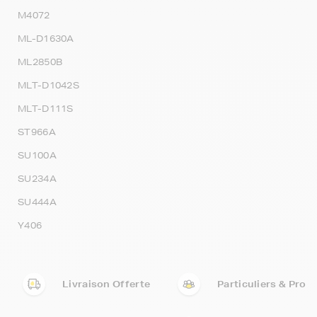
M4072
ML-D1630A
ML2850B
MLT-D1042S
MLT-D111S
ST966A
SU100A
SU234A
SU444A
Y406
Livraison Offerte
Particuliers & Pro