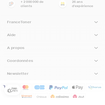
+ 2 000 000 de
26 ans
clients
d'expérience
FranceToner
Aide
A propos
Coordonnées
5€ offerts sur votre 1ère
commande !
Newsletter
5
€
Inscrivez-vous à notre newsletter, suivez notre actualité et
bénéficiez immédiatement
d’une remise de 5€
sur votre 1ère
commande * !
Votre adresse email