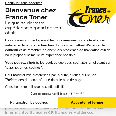
classiques
, qui fonctionnent avec un liquide, les toners
utilisent une
poudre d'encre fine
, fusionnée sur le papier
grâce à un procédé thermique.
Ce système garantit
des impressions nettes, durables et
adaptées aux gros volumes.
Samsung propose plusieurs gammes de toners pour
s'adapter aux différents besoins des utilisateurs.
Pourquoi opter pour un toner compatible
avec votre imprimante Samsung ?
Les
toners compatibles Samsung
sont une
alternative
économique et efficace
aux consommables d'origine.
Conçus pour
fonctionner sans risque avec les
imprimantes laser Samsung
, ils permettent d'
imprimer à
moindre coût tout en conservant une qualité
d’impression optimale
.
En choisissant un
toner Samsung compatible
, vous
profitez d’une impression claire et durable, adaptée aux
imprimantes
Samsung CF
,
Samsung Multipress
,