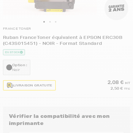
FRANCE TONER
Ruban FranceToner équivalent à EPSON ERC30B
(C43S015451) - NOIR - Format Standard
EN STOCK
Option :
Noir
2,08 €
HT
LIVRAISON GRATUITE
2,50 €
TTC
Vérifier la compatibilité avec mon
imprimante