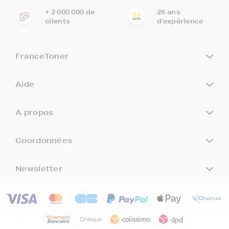
+ 2 000 000 de
26 ans
clients
d'expérience
FranceToner
Aide
A propos
Coordonnées
Newsletter
5€ offerts sur votre 1ère
commande !