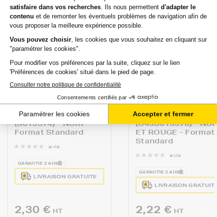
EPSON
EPSON
Ruban Thermique
Ruban EPSON
EPSON ERC38B
ERC38BR
(S015374) - NOIR -
(C43S015376) - NOI
Format Standard
ET ROUGE - Format
Standard
avis
avis
GARANTIE 2 ANS
GARANTIE 2 ANS
LIVRAISON GRATUITE
LIVRAISON GRATUIT
2,30 €
2,22 €
HT
HT