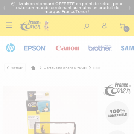
📦 Livraison standard O
FFERTE
en point de retrait pour
toute commande contenant au moins un produit de
marque FranceToner !
0
Retour
Cartouche encre EPSON
Noir