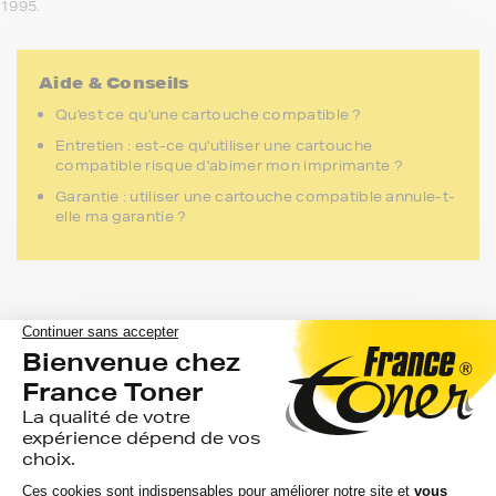
1995.
Aide & Conseils
Qu'est ce qu'une cartouche compatible ?
Entretien : est-ce qu'utiliser une cartouche
compatible risque d'abimer mon imprimante ?
Garantie : utiliser une cartouche compatible annule-t-
elle ma garantie ?
Recommandé pour vous
Commandez avant 12h pour une expédition aujourd’hui !
(hors Week-end et férié)