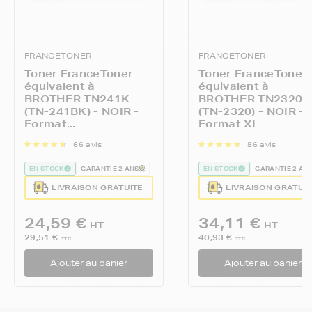
FRANCETONER
FRANCETONER
Toner FranceToner
Toner FranceToner
équivalent à
équivalent à
BROTHER TN241K
BROTHER TN2320
(TN-241BK) - NOIR -
(TN-2320) - NOIR -
Format...
Format XL
66 avis
86 avis
EN STOCK
GARANTIE 2 ANS
EN STOCK
GARANTIE 2 AN
LIVRAISON GRATUITE
LIVRAISON GRATUI
24,59 €
34,11 €
HT
HT
29,51 €
40,93 €
TTC
TTC
Ajouter au panier
Ajouter au panier