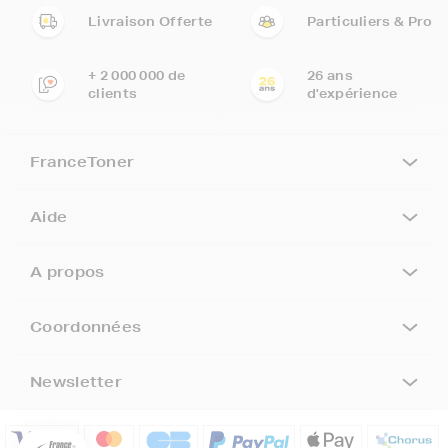
Livraison Offerte
Particuliers & Pro
+ 2 000 000 de
26 ans
clients
d'expérience
FranceToner
Aide
A propos
Coordonnées
5€ offerts sur votre 1ère
commande !
Newsletter
5
€
Inscrivez-vous à notre newsletter, suivez notre actualité et
bénéficiez immédiatement
d’une remise de 5€
sur votre 1ère