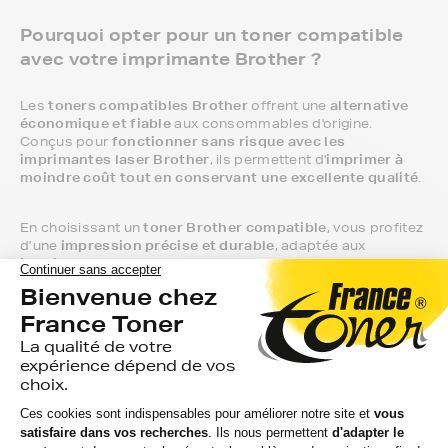
Pourquoi opter pour un toner compatible
avec votre imprimante Brother ?
Les
toners compatibles Brother
offrent une
alternative
économique et fiable
aux consommables d'origine.
Conçus pour
fonctionner sans risque avec les
imprimantes laser Brother
, ils permettent d'
imprimer à
moindre coût tout en conservant une excellente qualité
.
En choisissant un
toner Brother compatible
, vous profitez
d’une
impression précise et durable
, adaptée aux
imprimantes
Brother HL
,
Brother DCP
,
Brother MFC
et
bien d'autres modèles
.
Ces toners garantissent
une autonomie équivalente aux
versions d’origine
, avec une poudre d’encre optimisée
pour des impressions nettes et précises.
Opter pour un
toner compatible pour imprimante
Brother
, c'est aussi faire un choix économique sans
compromis sur la performance.
Avec FranceToner, vous réduisez vos coûts tout en
bénéficiant d'une
compatibilité assurée avec votre