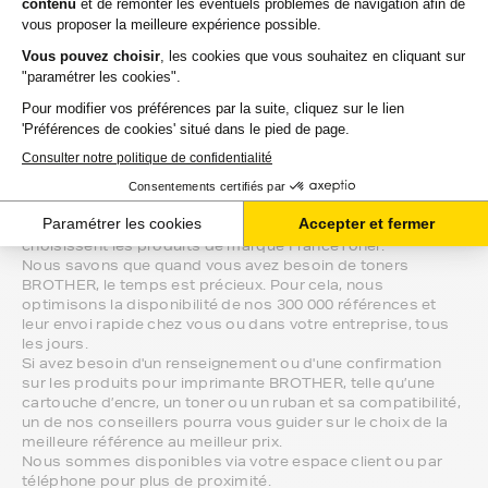
imprimante
, pour des impressions de qualité à un prix
maîtrisé.
Avec FranceToner, trouvez vos toners
BROTHER au prix le plus bas.
Professionnels ou particuliers, nous vous proposons la
plus large gamme de produits BROTHER du web.
Les 2 millions de clients qui nous font confiance depuis
plus de 20 ans, nous recommandent à plus de 97% et
choisissent les produits de marque FranceToner.
Nous savons que quand vous avez besoin de toners
BROTHER, le temps est précieux. Pour cela, nous
optimisons la disponibilité de nos 300 000 références et
leur envoi rapide chez vous ou dans votre entreprise, tous
les jours.
Si avez besoin d'un renseignement ou d'une confirmation
sur les produits pour imprimante BROTHER, telle qu’une
cartouche d’encre, un toner ou un ruban et sa compatibilité,
un de nos conseillers pourra vous guider sur le choix de la
meilleure référence au meilleur prix.
Nous sommes disponibles via votre espace client ou par
téléphone pour plus de proximité.