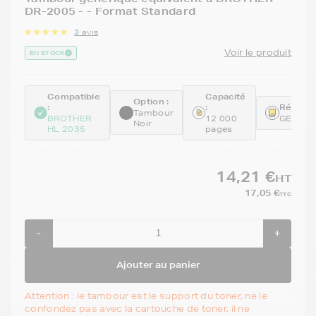
DR-2005 - - Format Standard
3 avis
Voir le produit
EN STOCK
Compatible
Capacité
Option :
:
:
Référen
Tambour
BROTHER
12 000
GENEDR
Noir
HL 2035
pages
14,21 €
HT
17,05 €
TTC
-
+
Ajouter au panier
Attention : le tambour est le support du toner, ne le
confondez pas avec la cartouche de toner, il ne