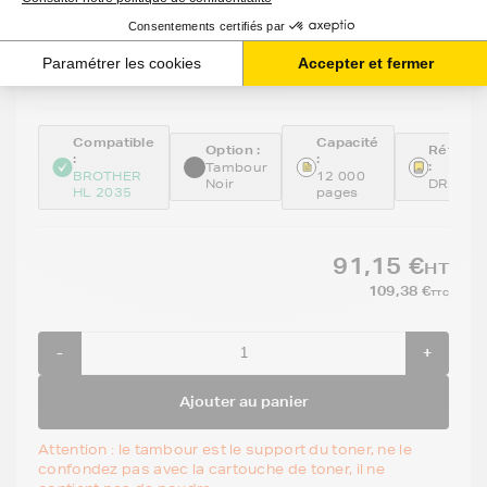
Tambour BROTHER DR-2005 - - Format
Standard
Voir le produit
EXPÉDITION : 6 À 15 JOURS
Compatible
Capacité
Option :
Référen
:
:
:
Tambour
BROTHER
12 000
Noir
DR2005
HL 2035
pages
91,15 €
HT
109,38 €
TTC
-
+
Ajouter au panier
Attention : le tambour est le support du toner, ne le
confondez pas avec la cartouche de toner, il ne