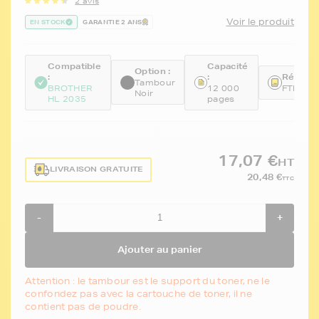
2 avis
Voir le produit
EN STOCK
GARANTIE 2 ANS
Compatible
Capacité
Option :
:
:
Référen
Tambour
BROTHER
12 000
FTBDR2
Noir
HL 2035
pages
17,07 €
HT
LIVRAISON GRATUITE
20,48 €
TTC
-
+
Ajouter au panier
Attention : le tambour est le support du toner, ne le
confondez pas avec la cartouche de toner, il ne
contient pas de poudre.