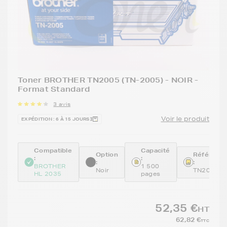
Toner BROTHER TN2005 (TN-2005) - NOIR -
Format Standard
3 avis
Voir le produit
EXPÉDITION : 6 À 15 JOURS
Compatible
Capacité
Option
Référenc
:
:
:
:
BROTHER
1 500
Noir
TN2005
HL 2035
pages
52,35 €
HT
62,82 €
TTC