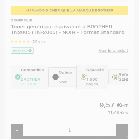
-81%
MOINS CHER QUE LA MARQUE BROTHER
GENERIQUE
Toner générique équivalent à BROTHER
TN2005 (TN-2005) - NOIR - Format Standard
20 avis
Voir le produit
EN STOCK
Compatible
Capacité
Option
:
:
Référence
:
BROTHER
1 500
GENETN2
Noir
HL 2035
pages
9,57 €
HT
11,48 €
TTC
-
+