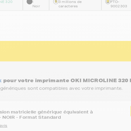
:
NE 320
3 millions de
FTO-
Noir
caracteres
9002303
x
pour votre imprimante OKI MICROLINE 320 
 génériques sont compatibles avec votre imprimante.
ion matricielle générique équivalent à
- NOIR - Format Standard
avis