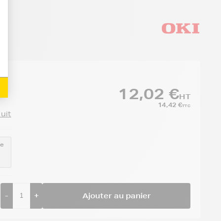
12,02 €
HT
14,42 €
TTC
duit
ce
-
+
Ajouter au panier