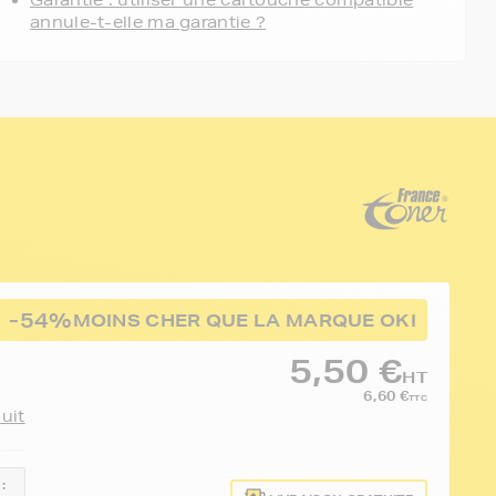
Garantie : utiliser une cartouche compatible
annule-t-elle ma garantie ?
-54%
MOINS CHER QUE LA MARQUE OKI
5,50 €
HT
6,60 €
TTC
duit
: