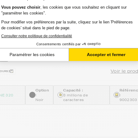
votre imprimante OKI MICROLINE 320 ELITE
marque FranceToner, retrouvez les rubans de marque
ion matricielle OKI 9002303 - NOIR -
ard
avis
Voir le pro
JOURS
Option
Capacité :
Référen
:
:
NE 320
3 millions de
Noir
caracteres
9002303