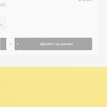
6,12 €
TTC
duit
03
-
+
Ajouter au panier