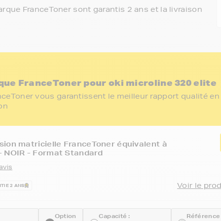
rque FranceToner sont garantis 2 ans et la livraison
ue FranceToner pour oki microline 320 elite
eToner vous garantissent le meilleur rapport qualité en
ion
ion matricielle FranceToner équivalent à
- NOIR - Format Standard
avis
Voir le pro
TIE 2 ANS
Option
Capacité :
Référence 