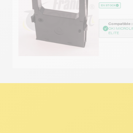
EN STOCK
Compatible :
OKI MICROLI
ELITE