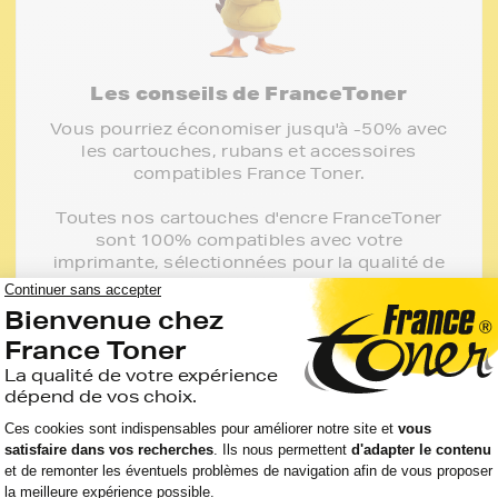
Les conseils de FranceToner
Vous pourriez économiser jusqu'à -50% avec
les cartouches, rubans et accessoires
compatibles France Toner.
Toutes nos cartouches d'encre FranceToner
sont 100% compatibles avec votre
imprimante, sélectionnées pour la qualité de
l'encre et garanties 2 ans. 80% de nos clients
choisissent ces cartouches.
J'en profite