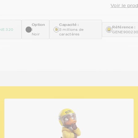
Voir le pro
Option
Capacité :
Référence :
:
NE 320
3 millions de
GENE90023
Noir
caractères