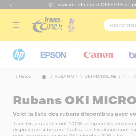
📦 Livraison standard O
FFERTE
en p
Retour
RUBAN OKI
OKI MICROLINE
OKI M
Rubans
OKI MICRO
Voici la liste des rubans disponibles avec v
Tous les produits sont 100% compatibles avec votr
disposition si besoin. Toutes nos livraisons sont su
pour votre imprimante OKI microline 320 elite