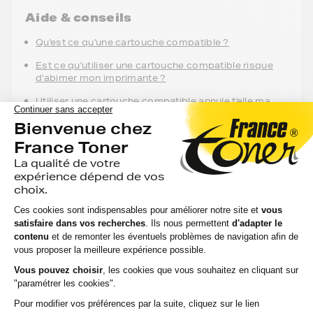
Aide & conseils
Qu'est ce qu'une cartouche compatible ?
Est ce qu'utiliser une cartouche compatible risque
d'abimer mon imprimante ?
Utiliser une cartouche compatible annule t'elle ma
garantie ?
FranceToner, le spécialiste des
Recharges Encre au meilleur prix pour
votre imprimante CANON pixma g 2050
Depuis 2000, FranceToner accompagne particuliers et
professionnels avec ses Recharges Encre compatibles