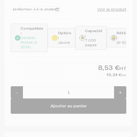
Voir le produit
EXPÉDITION : 6 À 15 JOURS
Compatible
Capacité
:
Option
Référenc
:
:
:
CANON
7 000
PIXMA G
Jaune
GI-50Y
pages
2050
8,53 €
HT
10,24 €
TTC
-
+
Ajouter au panier