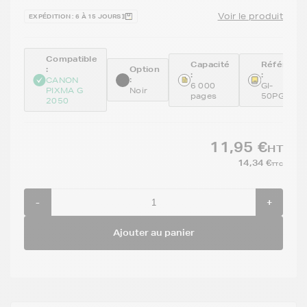
Voir le produit
EXPÉDITION : 6 À 15 JOURS
Compatible
Capacité
Référenc
:
Option
:
:
:
CANON
6 000
GI-
PIXMA G
Noir
pages
50PGBK
2050
11,95 €
HT
14,34 €
TTC
-
+
Ajouter au panier