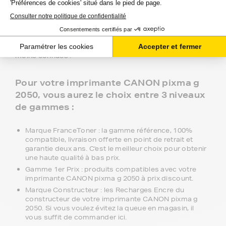
avec votre imprimante CANON pixma g 2050.
Recommandée à plus de 97% par nos 2 millions de
clients, FranceToner est la référence. Nous proposons
plus de 300 000 produits pour toutes les plus grandes
marques : Epson, HP, Canon, Lexmark, Brother,
Samsung, Konica-MInolta, Olivetti, Ricoh.... et même les
moins connues !
Pour votre imprimante CANON pixma g
2050, vous aurez le choix entre 3 niveaux
de gammes :
Marque FranceToner : la gamme référence, 100%
compatible, livraison offerte en point de retrait et
garantie deux ans. C'est le meilleur choix pour obtenir
une haute qualité à bas prix.
Gamme 1er Prix : produits compatibles avec votre
imprimante CANON pixma g 2050 à prix discount.
Marque Constructeur : les Recharges Encre du
constructeur de votre imprimante CANON pixma g
2050. Si vous voulez évitez la queue en magasin, il
vous suffit de commander ici.