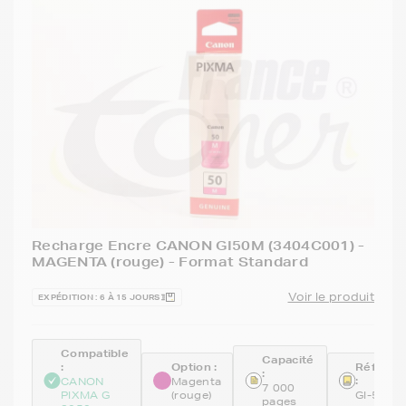
Recharge Encre CANON GI50M (3404C001) -
MAGENTA (rouge) - Format Standard
Voir le produit
EXPÉDITION : 6 À 15 JOURS
Compatible
Capacité
:
Option :
Référen
:
:
CANON
Magenta
7 000
PIXMA G
(rouge)
GI-50M
pages