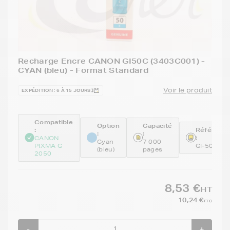
Recharge Encre CANON GI50C (3403C001) -
CYAN (bleu) - Format Standard
Voir le produit
EXPÉDITION : 6 À 15 JOURS
Compatible
Option
Capacité
:
Référenc
:
:
:
CANON
Cyan
7 000
PIXMA G
GI-50C
(bleu)
pages
2050
8,53 €
HT
10,24 €
TTC
-
+