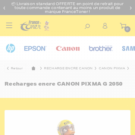
📦 Livraison standard O
FFERTE
en point de retrait pour
toute commande contenant au moins un produit de
marque FranceToner !
0
Retour
RECHARGE ENCRE CANON
CANON PIXMA
C
Recharges encre
CANON PIXMA G 2050