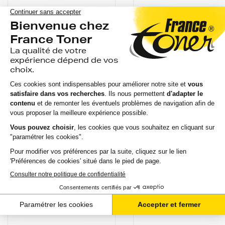
COMPATIBLE
OKI
Ruban impression
Ruban impression
matricielle générique
matricielle OKI
équivalent à OKI
9002303 - NOIR -
9002303 - NOIR -...
Format Standard
avis
avis
EN STOCK
GARANTIE 2 ANS
GARANTIE 2 ANS
LIVRAISON GRATUITE
LIVRAISON GRATUIT