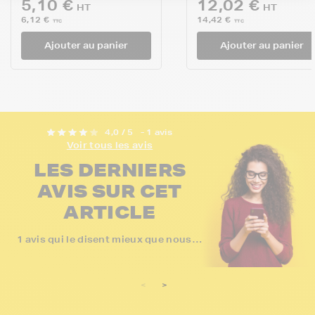
5,10 €
12,02 €
HT
HT
6,12 €
14,42 €
TTC
TTC
Ajouter au panier
Ajouter au panier
4,0 / 5
- 1 avis
Voir tous les avis
LES DERNIERS
AVIS SUR CET
ARTICLE
1 avis qui le disent mieux que nous…
<
>