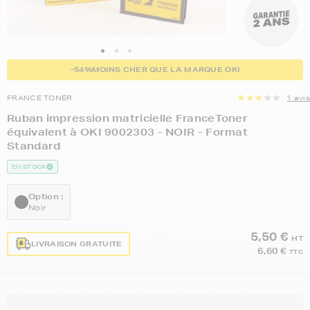
-54%
MOINS CHER QUE LA MARQUE OKI
FRANCE TONER
1 avis
Ruban impression matricielle FranceToner
équivalent à OKI 9002303 - NOIR - Format
Standard
EN STOCK
Option :
Noir
5,50 €
HT
LIVRAISON GRATUITE
6,60 €
TTC