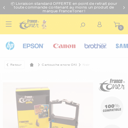
📦 Livraison standard O
FFERTE
en point de retrait pour
toute commande contenant au moins un produit de
marque FranceToner !
0
Retour
Cartouche encre OKI
Noir