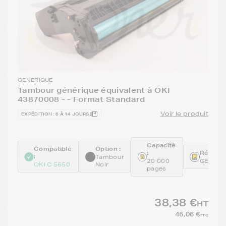
GENERIQUE
Tambour générique équivalent à OKI
43870008 - - Format Standard
Voir le produit
EXPÉDITION : 6 À 14 JOURS
Capacité
Compatible
Option :
:
Référen
:
Tambour
20 000
GENE43
OKI C 5650
Noir
pages
38,38 €
HT
46,06 €
TTC