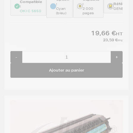
Compatible
:
:
Référence
:
Cyan
2 000
GENE438
OKI C 5650
(bleu)
pages
19,66 €
HT
23,59 €
TTC
-
+
Ajouter au panier