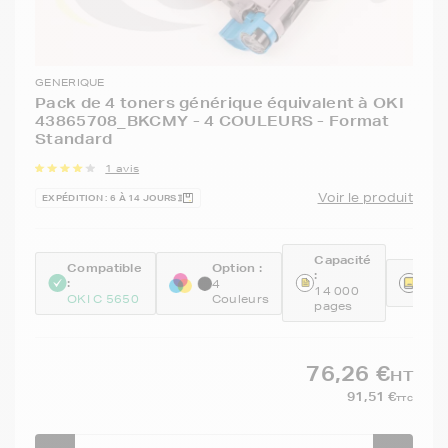
GENERIQUE
Pack de 4 toners générique équivalent à OKI
43865708_BKCMY - 4 COULEURS - Format
Standard
1 avis
Voir le produit
EXPÉDITION : 6 À 14 JOURS
Capacité
Compatible
Option :
:
Réfé
:
4
14 000
GEN
OKI C 5650
Couleurs
pages
76,26 €
HT
91,51 €
TTC