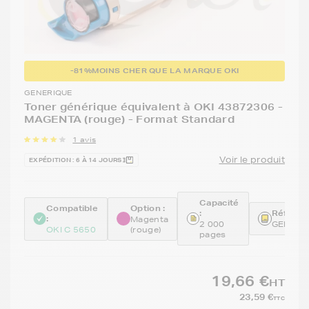
-81%
MOINS CHER QUE LA MARQUE OKI
GENERIQUE
Toner générique équivalent à OKI 43872306 -
MAGENTA (rouge) - Format Standard
1 avis
Voir le produit
EXPÉDITION : 6 À 14 JOURS
Capacité
Compatible
Option :
:
Référen
:
Magenta
2 000
GENE43
OKI C 5650
(rouge)
pages
19,66 €
HT
23,59 €
TTC