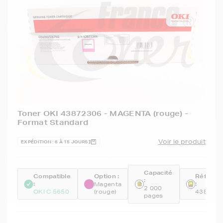
Toner OKI 43872306 - MAGENTA (rouge) -
Format Standard
Voir le produit
EXPÉDITION : 6 À 15 JOURS
Capacité
Compatible
Option :
Référen
:
:
:
Magenta
2 000
OKI C 5650
(rouge)
438723
pages