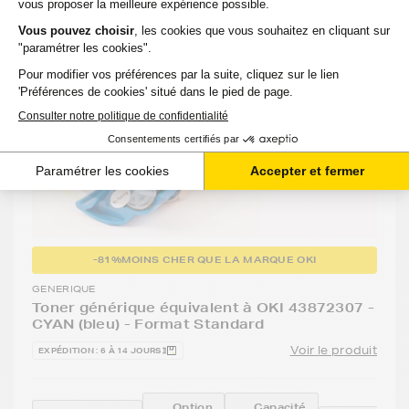
-81%
MOINS CHER QUE LA MARQUE OKI
GENERIQUE
Toner générique équivalent à OKI 43872307 -
CYAN (bleu) - Format Standard
Voir le produit
EXPÉDITION : 6 À 14 JOURS
Option
Capacité