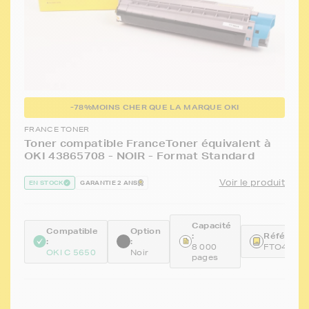
-78%
MOINS CHER QUE LA MARQUE OKI
FRANCE TONER
Toner compatible FranceToner équivalent à
OKI 43865708 - NOIR - Format Standard
Voir le produit
EN STOCK
GARANTIE 2 ANS
Capacité
Compatible
Option
:
Référence
:
:
8 000
FTO4386
OKI C 5650
Noir
pages