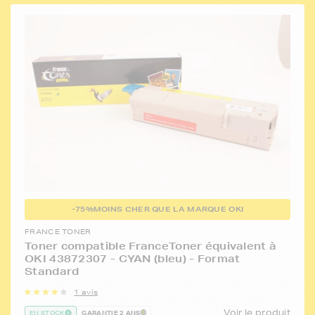
-75%
MOINS CHER QUE LA MARQUE OKI
FRANCE TONER
Toner compatible FranceToner équivalent à
OKI 43872307 - CYAN (bleu) - Format
Standard
1 avis
Voir le produit
EN STOCK
GARANTIE 2 ANS