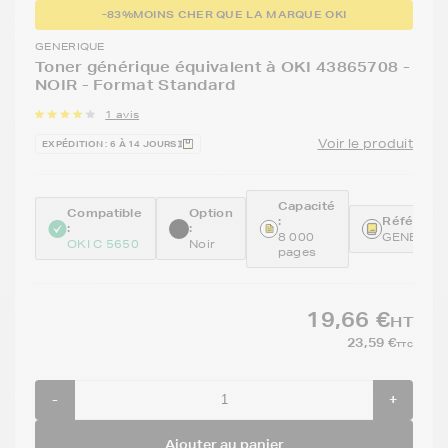
-83%
MOINS CHER QUE LA MARQUE OKI
GENERIQUE
Toner générique équivalent à OKI 43865708 -
NOIR - Format Standard
1 avis
Voir le produit
EXPÉDITION : 6 À 14 JOURS
Capacité
Compatible
Option
:
Référence
:
:
8 000
GENE438
OKI C 5650
Noir
pages
19,66 €
HT
23,59 €
TTC
-
+
Ajouter au panier