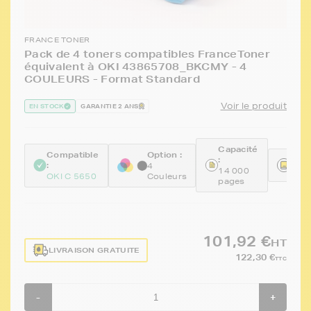
FRANCE TONER
Pack de 4 toners compatibles FranceToner
équivalent à OKI 43865708_BKCMY - 4
COULEURS - Format Standard
Voir le produit
EN STOCK
GARANTIE 2 ANS
Capacité
Compatible
Option :
:
Réfé
:
4
14 000
FTO
OKI C 5650
Couleurs
pages
101,92 €
HT
LIVRAISON GRATUITE
122,30 €
TTC
-
+