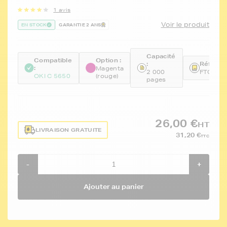
1 avis
Voir le produit
EN STOCK
GARANTIE 2 ANS
Capacité
Compatible
Option :
:
Référen
:
Magenta
2 000
FTO438
OKI C 5650
(rouge)
pages
26,00 €
HT
LIVRAISON GRATUITE
31,20 €
TTC
-
+
Ajouter au panier