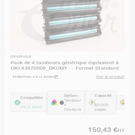
GENERIQUE
Pack de 4 tambours générique équivalent à
OKI 43870008_BKCMY - - Format Standard
Voir le produit
EXPÉDITION : 6 À 14 JOURS
Option :
Capacité
Compatible
:
Réfé
Tambour
:
4
80 000
GEN
OKI C 5650
Couleurs
pages
150,43 €
HT