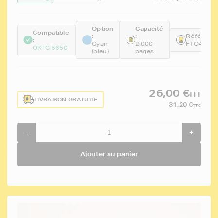
Option
Capacité
Compatible
:
:
Référence
:
Cyan
2 000
FTO4387
OKI C 5650
(bleu)
pages
26,00 €
HT
LIVRAISON GRATUITE
31,20 €
TTC
-
+
Ajouter au panier