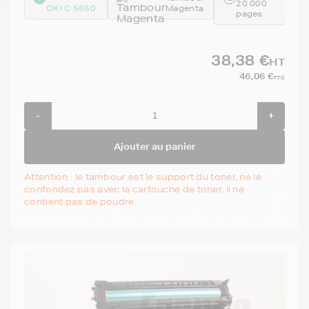
20 000
OKI C 5650
Magenta
pages
38,38 €
HT
46,06 €
TTC
-
+
Ajouter au panier
Attention : le tambour est le support du toner, ne le
confondez pas avec la cartouche de toner, il ne
contient pas de poudre.