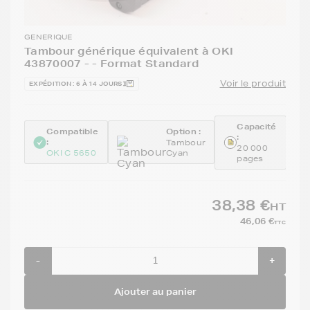
GENERIQUE
Tambour générique équivalent à OKI
43870007 - - Format Standard
Voir le produit
EXPÉDITION : 6 À 14 JOURS
Capacité
Compatible
Option :
:
:
Tambour
20 000
OKI C 5650
Cyan
pages
38,38 €
HT
46,06 €
TTC
-
+
Ajouter au panier