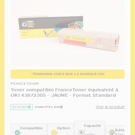
-75%
MOINS CHER QUE LA MARQUE OKI
FRANCE TONER
Toner compatible FranceToner équivalent à
OKI 43872305 - JAUNE - Format Standard
Voir le produit
EN STOCK
GARANTIE 2 ANS
Capacité
Compatible
Option
:
Référence
:
:
2 000
FTO4387