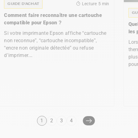
GUIDE D'ACHAT
Lecture
5 min
GU
Comment faire reconnaître une cartouche
compatible pour Epson ?
Que
les 
Si votre imprimante Epson affiche “cartouche
non reconnue”, “cartouche incompatible”,
Lors
“encre non originale détectée” ou refuse
ther
d’imprimer...
plus
pour
1
2
3
4