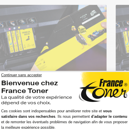
GUIDE D'ACHAT
GU
Lecture
5 min
Quels sont les avantages des cartouches
Que
compatibles pour Canon ?
com
Choisir une cartouche compatible pour Canon,
Choi
c’est souvent chercher une solution plus
Brot
économique pour imprimer au quotidien sans
sere
surpayer...
con