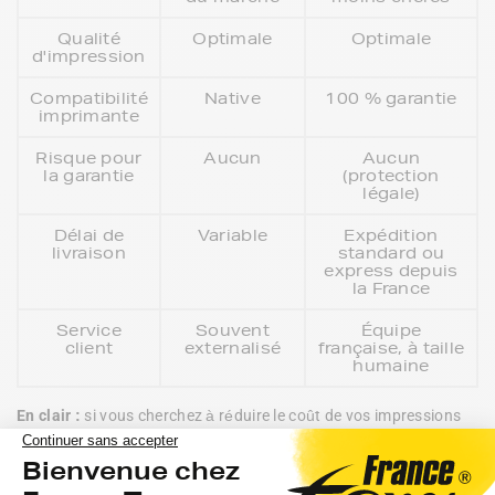
Qualité
Optimale
Optimale
d'impression
Compatibilité
Native
100 % garantie
imprimante
Risque pour
Aucun
Aucun
la garantie
(protection
légale)
Délai de
Variable
Expédition
livraison
standard ou
express depuis
la France
Service
Souvent
Équipe
client
externalisé
française, à taille
humaine
En clair :
 si vous cherchez à réduire le coût de vos impressions 
sans perdre en qualité, la marque FranceToner est faite pour 
vous.