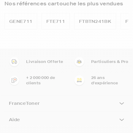
Nos références cartouche les plus vendues
GENE711
FTE711
FTBTN241BK
FT
Livraison Offerte
Particuliers & Pro
+ 2 000 000 de
26 ans
clients
d'expérience
FranceToner
Aide