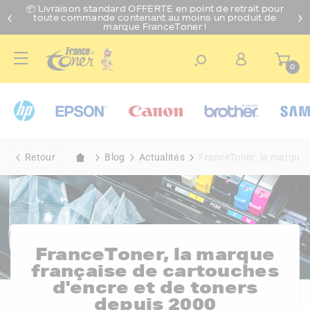
📦 Livraison standard O
FFERTE
en point de retrait pour
toute commande contenant au moins un produit de
marque FranceToner !
0
Retour
Blog
Actualités
FranceToner, la marque f
FranceToner, la marque
française de cartouches
d'encre et de toners
depuis 2000