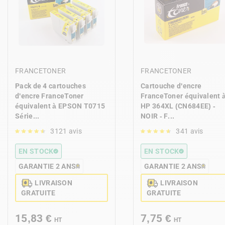
FRANCETONER
FRANCETONER
Pack de 4 cartouches
Cartouche d'encre
d'encre FranceToner
FranceToner équivalent 
équivalent à EPSON T0715
HP 364XL (CN684EE) -
Série...
NOIR - F...
3121 avis
341 avis
EN STOCK
EN STOCK
GARANTIE 2 ANS
GARANTIE 2 ANS
LIVRAISON
LIVRAISON
GRATUITE
GRATUITE
15,83 €
7,75 €
HT
HT