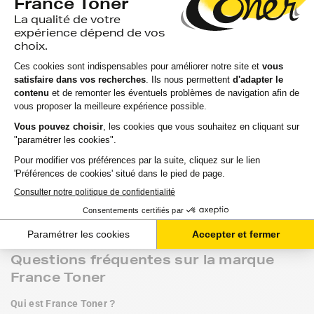
Nos engagements
Le juste prix.
 Pas de prix d'appel, pas de "promotion 
permanente" qui n'en est pas une. Nos prix sont calculés au 
plus juste, toute l'année.

La transparence.
 Une cartouche France Toner est clairement 
identifiée comme telle. Vous savez ce que vous achetez : un 
produit conçu par notre marque, équivalent à la cartouche 
d'origine, vendu beaucoup moins cher.

La proximité.
 Une équipe française, en Baie de Somme, qui 
connaît son métier et qui répond à vos questions. Le service 
client est lui aussi situé dans notre entrepôt, au contact des 
produits, ce qui facilite la résolution simple et rapide de vos 
commandes en cas de souci.
Questions fréquentes sur la marque
France Toner
Qui est France Toner ?