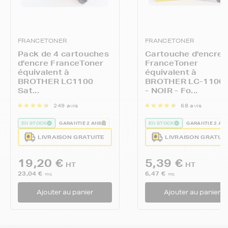
FRANCETONER
FRANCETONER
Pack de 4 cartouches
Cartouche d'encre
d'encre FranceToner
FranceToner
équivalent à
équivalent à
BROTHER LC1100
BROTHER LC-1100
Sat...
- NOIR - Fo...
249 avis
68 avis
EN STOCK
GARANTIE 2 ANS
EN STOCK
GARANTIE 2 AN
LIVRAISON GRATUITE
LIVRAISON GRATUI
19,20 €
5,39 €
HT
HT
23,04 €
6,47 €
TTC
TTC
Ajouter au panier
Ajouter au panier