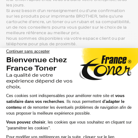
les jours.
Si avez besoin d'un renseignement ou d'une confirmation
sur les produits pour imprimante BROTHER, telle qu’une
cartouche d’encre, un toner ou un ruban et sa compatibilité,
un de nos conseillers pourra vous guider sur le choix de la
meilleure référence au meilleur prix.
Nous sommes disponibles via votre espace client ou par
téléphone pour plus de proximité.
Vous aurez la possibilité de choisir entre plusieurs options
et gammes de notre catalogue, afin de trouver la cartouche
adéquate pour votre machine. Nous proposons des
cartouches d'encre à l'unité ou par système de packs afin
de trouver le meilleur calcul pour un coût à l'impression pas
cher.
3 niveaux de gamme pour votre imprimante
BROTHER sont proposés sur le site :
Les cartouches d'encre FranceToner, 100%
compatible avec votre imprimante BROTHER.
Ces cartouches d'encre offrent une garantie de
deux ans et sont le meilleur rapport qualité / prix
pour la marque BROTHER