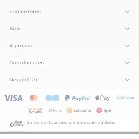
FranceToner
Aide
A propos
Coordonnées
Newsletter
5€ offerts sur votre 1ère
commande !
5
€
Inscrivez-vous à notre newsletter, suivez notre actualité et
bénéficiez immédiatement
d’une remise de 5€
sur votre 1ère
Site de cartouches d'encre compatibles
commande * !
Votre adresse email
©FranceToner tous droits réservés