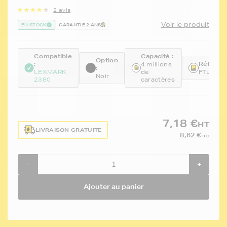
2 avis
Voir le produit
EN STOCK
GARANTIE 2 ANS
Compatible
Capacité :
Option
:
Référenc
4 millions
:
LEXMARK
de
FTL11A
Noir
2380
caractères
7,18 €
HT
LIVRAISON GRATUITE
8,62 €
TTC
-
+
Ajouter au panier