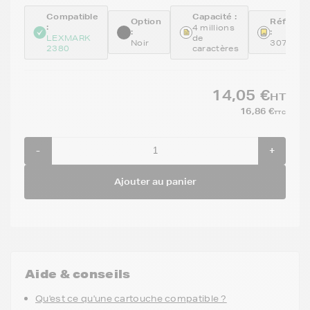
Compatible
Capacité :
Option
Référen
:
4 millions
:
:
LEXMARK
de
Noir
307016
2380
caractères
14,05 €
HT
16,86 €
TTC
-
+
Ajouter au panier
Aide & conseils
Qu'est ce qu'une cartouche compatible ?