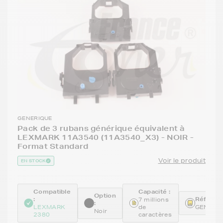
GENERIQUE
Pack de 3 rubans générique équivalent à
LEXMARK 11A3540 (11A3540_X3) - NOIR -
Format Standard
Voir le produit
EN STOCK
Compatible
Capacité :
Option
:
Référenc
7 millions
:
LEXMARK
de
GENE11
Noir
2380
caractères