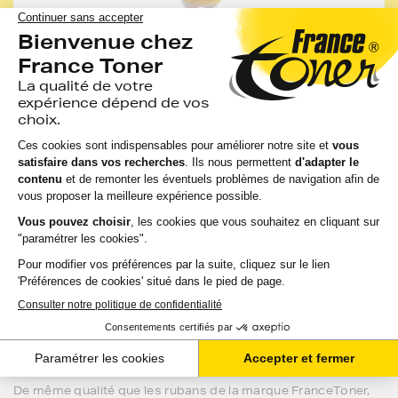
Les conseils de FranceToner
Vous pourriez économiser jusqu'à -50% avec les
cartouches, rubans et accessoires compatibles
France Toner.
Toutes nos cartouches d'encre FranceToner sont
100% compatibles avec votre imprimante,
sélectionnées pour la qualité de l'encre et garanties
2 ans. 80% de nos clients choisissent ces
cartouches.
J'en profite
Les rubans
Constructeur
pour votre
imprimante LEXMARK 2380
De même qualité que les rubans de la marque FranceToner,