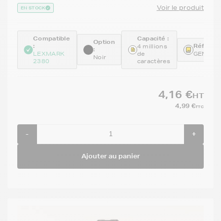
Voir le produit
EN STOCK
Compatible
Capacité :
Option
:
Référenc
4 millions
:
LEXMARK
de
GENE11
Noir
2380
caractères
4,16 €
HT
4,99 €
TTC
-
+
Ajouter au panier