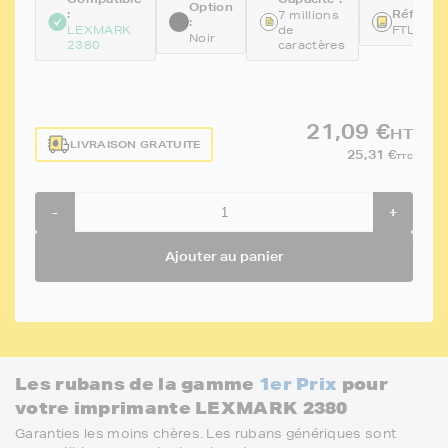
Option
:
Référenc
7 millions
:
LEXMARK
de
FTL11A
Noir
2380
caractères
21,09 €
HT
LIVRAISON GRATUITE
25,31 €
TTC
-
+
Ajouter au panier
Les rubans de la gamme
1er Prix
pour
votre imprimante LEXMARK 2380
Garanties les moins chères. Les rubans génériques sont