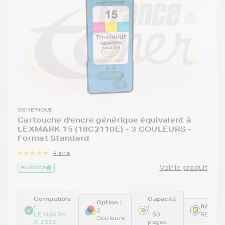
GENERIQUE
Cartouche d'encre générique équivalent à
LEXMARK 15 (18C2110E) - 3 COULEURS -
Format Standard
4 avis
Voir le produit
EN STOCK
Compatible
Capacité
Option :
:
:
Référen
3
LEXMARK
150
REM18
Couleurs
X 2650
pages