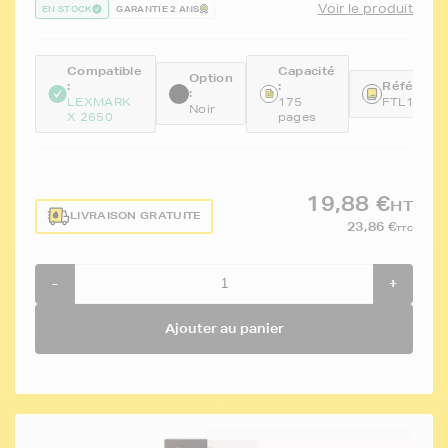
Voir le produit
EN STOCK
GARANTIE 2 ANS
Compatible
Capacité
Option
:
:
Référence
:
LEXMARK
175
FTL18C2
Noir
X 2650
pages
19,88 €
HT
LIVRAISON GRATUITE
23,86 €
TTC
-
+
Ajouter au panier