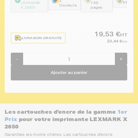
3
LEXMARK
150
FTL18
Couleurs
X 2650
pages
19,53 €
HT
LIVRAISON GRATUITE
23,44 €
TTC
-
+
Ajouter au panier
Les cartouches d'encre de la gamme
1er
Prix
pour votre imprimante LEXMARK X
2650
Garanties les moins chères. Les cartouches d'encre