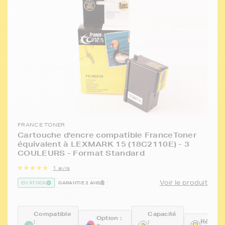
FRANCE TONER
Cartouche d'encre compatible FranceToner
équivalent à LEXMARK 15 (18C2110E) - 3
COULEURS - Format Standard
1 avis
Voir le produit
EN STOCK
GARANTIE 2 ANS
Compatible
Capacité
Option :
:
:
Référen