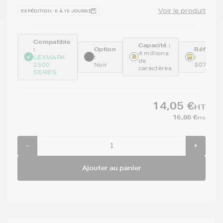
Voir le produit
EXPÉDITION : 6 À 15 JOURS
Compatible
Capacité :
:
Option
Référen
4 millions
:
:
LEXMARK
de
2300
Noir
307016
caractères
SERIES
14,05 €
HT
16,86 €
TTC
-
+
Ajouter au panier