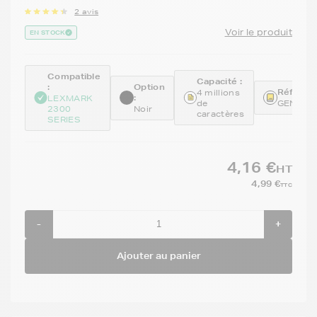
2 avis
Voir le produit
EN STOCK
Compatible
Capacité :
:
Option
Référenc
4 millions
:
LEXMARK
de
GENE11
2300
Noir
caractères
SERIES
4,16 €
HT
4,99 €
TTC
-
+
Ajouter au panier