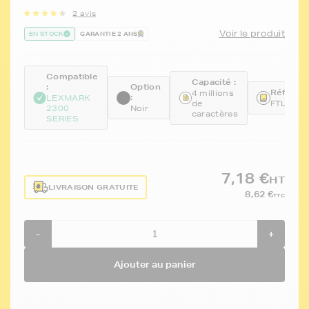
2 avis
Voir le produit
EN STOCK
GARANTIE 2 ANS
Compatible
Capacité :
:
Option
Référenc
4 millions
:
LEXMARK
de
FTL11A
2300
Noir
caractères
SERIES
7,18 €
HT
LIVRAISON GRATUITE
8,62 €
TTC
-
+
Ajouter au panier