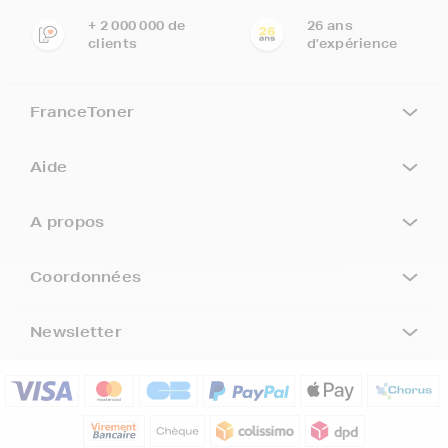
+ 2 000 000 de
26 ans
clients
d'expérience
FranceToner
Aide
A propos
Coordonnées
Newsletter
5€ offerts sur votre 1ère
commande !