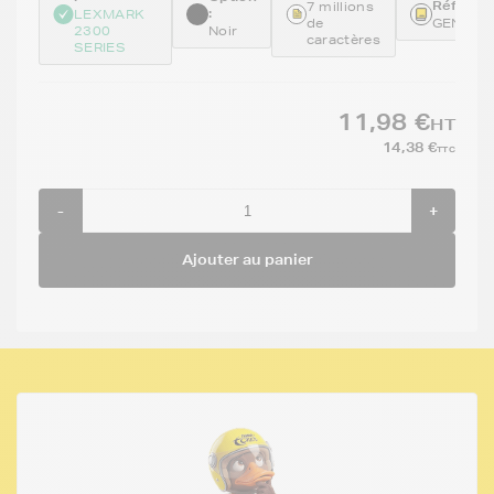
Référenc
7 millions
:
LEXMARK
de
GENE11
2300
Noir
caractères
SERIES
11,98 €
HT
14,38 €
TTC
-
+
Ajouter au panier