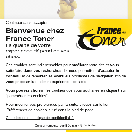
Les conseils de FranceToner
Vous pourriez économiser jusqu'à -50% avec les
cartouches, rubans et accessoires compatibles
France Toner.
Toutes nos cartouches d'encre FranceToner sont
100% compatibles avec votre imprimante,
sélectionnées pour la qualité de l'encre et garanties
2 ans. 80% de nos clients choisissent ces
cartouches.
J'en profite