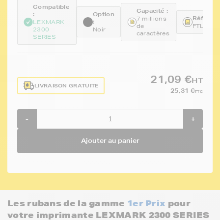
Compatible
Capacité :
:
Option
Référenc
7 millions
:
LEXMARK
de
FTL11A
2300
Noir
caractères
SERIES
21,09 €
HT
LIVRAISON GRATUITE
25,31 €
TTC
-
+
Ajouter au panier
Les rubans de la gamme
1er Prix
pour
votre imprimante LEXMARK 2300 SERIES