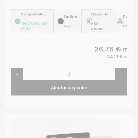
Compatible :
Capacité
Option
Référe
:
HP
:
:
PHOTOSMART
550
Noir
CN684
5520
pages
26,76 €
HT
32,11 €
TTC
-
+
Ajouter au panier