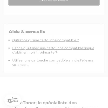
Aide & conseils
Qu'est ce qu'une cartouche compatible ?
Est ce qu'utiliser une cartouche compatible risque
d'abimer mon imprimante ?
Utiliser une cartouche compatible annule t'elle ma
garantie ?
5€ offerts sur votre 1ère
commande !
5
€
Inscrivez-vous à notre newsletter, suivez notre actualité et
bénéficiez immédiatement
d’une remise de 5€
sur votre 1ère
commande * !
FranceToner, le spécialiste des