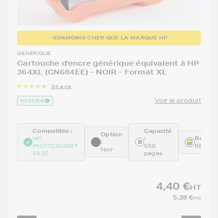
-83%
MOINS CHER QUE LA MARQUE HP
GENERIQUE
Cartouche d'encre générique équivalent à HP
364XL (CN684EE) - NOIR - Format XL
34 avis
Voir le produit
EN STOCK
Compatible :
Capacité
Option
:
Référe
HP
:
PHOTOSMART
550
REMCN
Noir
5520
pages
4,40 €
HT
5,28 €
TTC