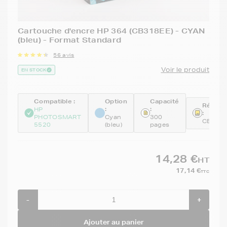
Cartouche d'encre HP 364 (CB318EE) - CYAN
(bleu) - Format Standard
56 avis
Voir le produit
EN STOCK
Compatible :
Option
Capacité
Référe
:
:
HP
:
PHOTOSMART
Cyan
300
CB318
5520
(bleu)
pages
14,28 €
HT
17,14 €
TTC
-
+
Ajouter au panier