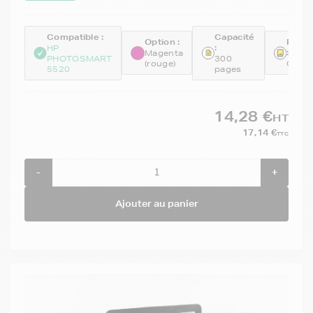
Compatible :
Capacité
Option :
Réfé
:
HP
:
Magenta
PHOTOSMART
300
(rouge)
CB31
5520
pages
14,28 €
HT
17,14 €
TTC
-
+
Ajouter au panier