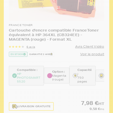
FRANCE TONER
Cartouche d'encre compatible FranceToner
équivalent à HP 364XL (CB324EE) -
MAGENTA (rouge) - Format XL
Avis Client Vidéo
6 avis
Voir le produit
EN STOCK
GARANTIE 2 ANS
Compatible :
Capacité
Option :
:
Référ
HP
Magenta
PHOTOSMART
750
FTHC
(rouge)
5520
pages
7,98 €
HT
LIVRAISON GRATUITE
9,58 €
TTC