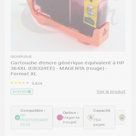
GENERIQUE
Cartouche d'encre générique équivalent à HP
364XL (CB324EE) - MAGENTA (rouge) -
Format XL
2 avis
Voir le produit
EN STOCK
Compatible :
Capacité
Option :
:
Référ
HP
Magenta
PHOTOSMART
750
REMC
(rouge)
5520
pages