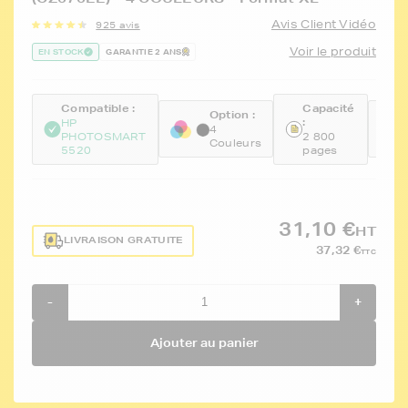
Avis Client Vidéo
925 avis
Voir le produit
EN STOCK
GARANTIE 2 ANS
Compatible :
Capacité
Option :
R
:
HP
4
F
PHOTOSMART
2 800
Couleurs
B
5520
pages
31,10 €
HT
LIVRAISON GRATUITE
37,32 €
TTC
-
+
Ajouter au panier