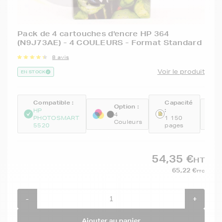
Pack de 4 cartouches d'encre HP 364
(N9J73AE) - 4 COULEURS - Format Standard
8 avis
Voir le produit
EN STOCK
Compatible :
Capacité
Option :
R
:
HP
:
4
PHOTOSMART
1 150
Couleurs
N
5520
pages
54,35 €
HT
65,22 €
TTC
-
+
Ajouter au panier