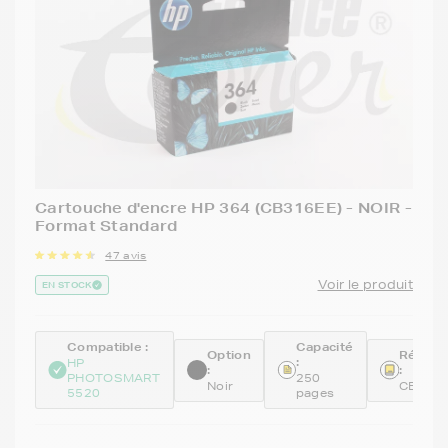
Cartouche d'encre HP 364 (CB316EE) - NOIR -
Format Standard
47 avis
Voir le produit
EN STOCK
Compatible :
Capacité
Option
Référe
:
HP
:
:
PHOTOSMART
250
Noir
CB316
5520
pages