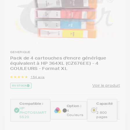
GENERIQUE
Pack de 4 cartouches d'encre générique
équivalent à HP 364XL (CZ676EE) - 4
COULEURS - Format XL
154 avis
Voir le produit
EN STOCK
Compatible :
Capacité
Option :
R
:
HP
4
R
PHOTOSMART
2 800
Couleurs
B
5520
pages