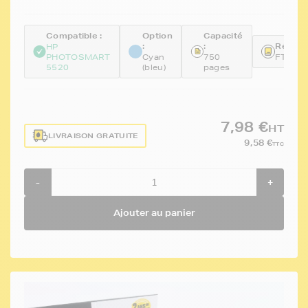
Compatible :
Option
Capacité
:
:
Référe
HP
PHOTOSMART
Cyan
750
FTHCB
5520
(bleu)
pages
7,98 €
HT
LIVRAISON GRATUITE
9,58 €
TTC
-
+
Ajouter au panier