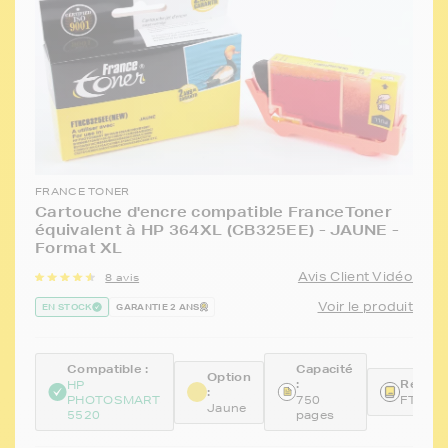
FRANCE TONER
Cartouche d'encre compatible FranceToner
équivalent à HP 364XL (CB325EE) - JAUNE -
Format XL
Avis Client Vidéo
8 avis
Voir le produit
EN STOCK
GARANTIE 2 ANS
Compatible :
Capacité
Option
:
Référe
HP
:
PHOTOSMART
750
FTHCB
Jaune
5520
pages