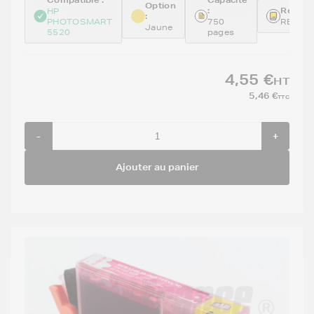
Compatible :
Capacité
Option
:
Référe
HP
:
PHOTOSMART
750
REMCB
Jaune
5520
pages
4,55 €
HT
5,46 €
TTC
-
+
Ajouter au panier