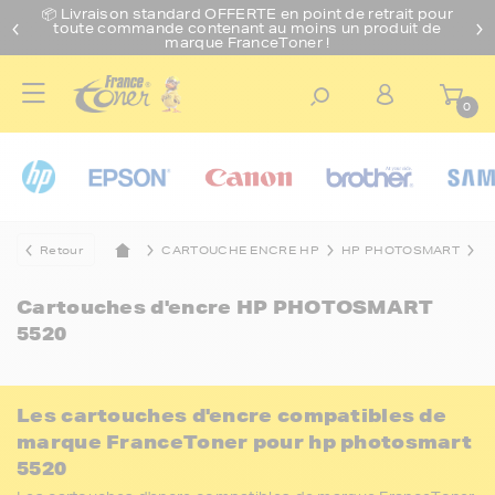
📦 Livraison standard O
FFERTE
en point de retrait pour
toute commande contenant au moins un produit de
marque FranceToner !
0
Retour
CARTOUCHE ENCRE HP
HP PHOTOSMART
H
Cartouches d'encre
HP PHOTOSMART
5520
Les cartouches d'encre compatibles de
marque FranceToner pour hp photosmart
5520