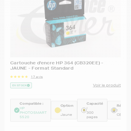
Cartouche d'encre HP 364 (CB320EE) -
JAUNE - Format Standard
17 avis
Voir le produit
EN STOCK
Compatible :
Capacité
Option
Référe
:
HP
:
:
PHOTOSMART
300
Jaune
CB320
5520
pages