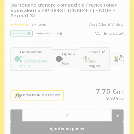
Cartouche d'encre compatible FranceToner
équivalent à HP 364XL (CN684EE) - NOIR -
Format XL
Avis Client Vidéo
341 avis
Voir le produit
EN STOCK
GARANTIE 2 ANS
Compatible :
Capacité
Option
:
Référe
HP
:
PHOTOSMART
550
FTHCN
Noir
5520
pages
7,75 €
HT
LIVRAISON GRATUITE
9,30 €
TTC
-
+
Ajouter au panier