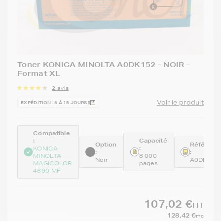
Toner KONICA MINOLTA A0DK152 - NOIR -
Format XL
2 avis
Voir le produit
EXPÉDITION : 6 À 15 JOURS
Compatible
:
Capacité
Option
Référenc
:
KONICA
:
:
MINOLTA
8 000
Noir
A0DK152
MAGICOLOR
pages
4690 MF
107,02 €
HT
128,42 €
TTC