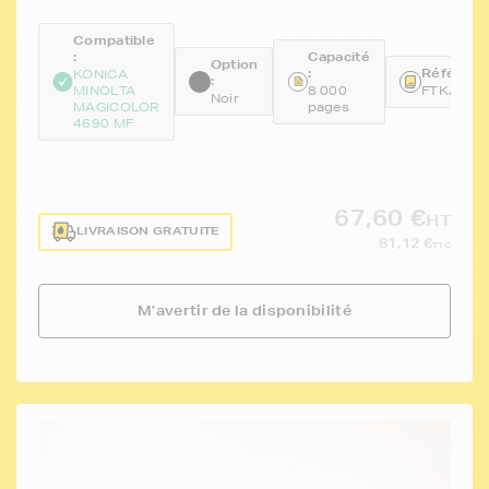
Compatible
:
Capacité
Option
:
Référence
KONICA
:
MINOLTA
8 000
FTKA0DK
Noir
MAGICOLOR
pages
4690 MF
67,60 €
HT
LIVRAISON GRATUITE
81,12 €
TTC
M'avertir de la disponibilité