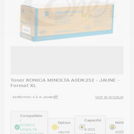
Toner KONICA MINOLTA A0DK252 - JAUNE -
Format XL
Voir le produit
EXPÉDITION : 6 À 15 JOURS
Compatible
:
Capacité
Option
Référenc
:
KONICA
:
:
MINOLTA
8 000
Jaune
A0DK252
MAGICOLOR
pages