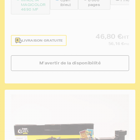
MAGICOLOR
(bleu)
pages
4690 MF
46,80 €
HT
LIVRAISON GRATUITE
56,16 €
TTC
M'avertir de la disponibilité