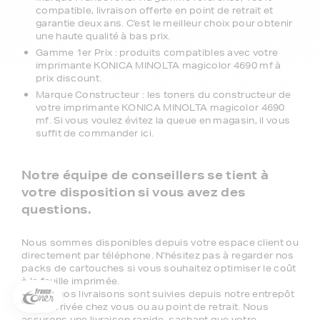
compatible, livraison offerte en point de retrait et
garantie deux ans. C'est le meilleur choix pour obtenir
une haute qualité à bas prix.
Gamme 1er Prix : produits compatibles avec votre
imprimante KONICA MINOLTA magicolor 4690 mf à
prix discount.
Marque Constructeur : les toners du constructeur de
votre imprimante KONICA MINOLTA magicolor 4690
mf. Si vous voulez évitez la queue en magasin, il vous
suffit de commander ici.
Notre équipe de conseillers se tient à
votre disposition si vous avez des
questions.
5€ offerts sur votre 1ère
commande !
Nous sommes disponibles depuis votre espace client ou
5
€
directement par téléphone. N'hésitez pas à regarder nos
packs de cartouches si vous souhaitez optimiser le coût
Inscrivez-vous à notre newsletter, suivez notre actualité et
à la feuille imprimée.
bénéficiez immédiatement
d’une remise de 5€
sur votre 1ère
Toutes nos livraisons sont suivies depuis notre entrepôt
commande * !
à leur arrivée chez vous ou au point de retrait. Nous
assurons une livraison rapide, sachant que votre