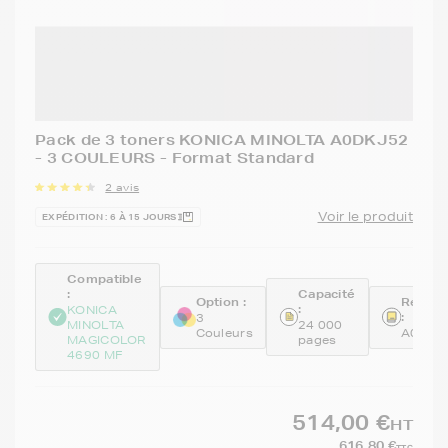
Pack de 3 toners KONICA MINOLTA A0DKJ52
- 3 COULEURS - Format Standard
2 avis
Voir le produit
EXPÉDITION : 6 À 15 JOURS
Compatible
:
Capacité
Option :
Référe
:
KONICA
:
3
MINOLTA
24 000
Couleurs
A0DKJ
MAGICOLOR
pages
4690 MF
514,00 €
HT
616,80 €
TTC