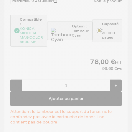
Voir le produit
EXPÉDITION : 6 À 14 JOURS
Compatible
:
Capacité
Option :
:
KONICA
Tambour
MINOLTA
30 000
Cyan
MAGICOLOR
pages
4690 MF
78,00 €
HT
93,60 €
TTC
-
+
Ajouter au panier
Attention : le tambour est le support du toner, ne le
confondez pas avec la cartouche de toner, il ne
contient pas de poudre.