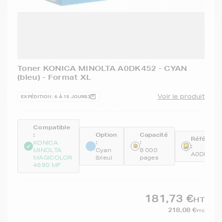
Toner KONICA MINOLTA A0DK452 - CYAN
(bleu) - Format XL
Voir le produit
EXPÉDITION : 6 À 15 JOURS
Compatible
:
Option
Capacité
Référenc
:
:
KONICA
:
MINOLTA
Cyan
8 000
A0DK452
MAGICOLOR
(bleu)
pages
4690 MF
181,73 €
HT
218,08 €
TTC