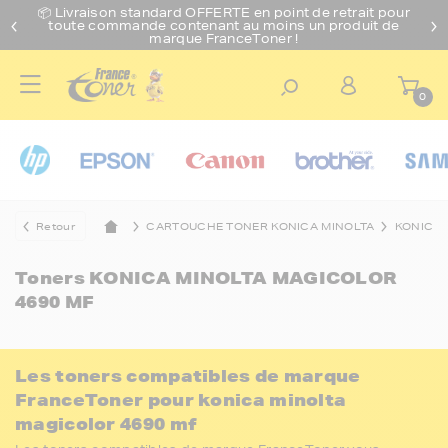
📦 Livraison standard O
FFERTE
en point de retrait pour
toute commande contenant au moins un produit de
marque FranceToner !
0
Retour
CARTOUCHE TONER KONICA MINOLTA
KONICA 
Toners
KONICA MINOLTA MAGICOLOR
4690 MF
Les toners compatibles de marque
FranceToner pour konica minolta
magicolor 4690 mf