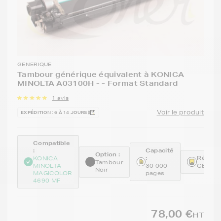
GENERIQUE
Tambour générique équivalent à KONICA
MINOLTA A03100H - - Format Standard
1 avis
Voir le produit
EXPÉDITION : 6 À 14 JOURS
Compatible
:
Capacité
Option :
:
Référen
KONICA
Tambour
MINOLTA
30 000
GENEA
Noir
MAGICOLOR
pages
4690 MF
78,00 €
HT