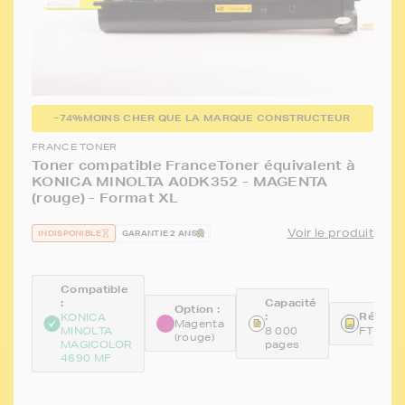
-74%
MOINS CHER QUE LA MARQUE CONSTRUCTEUR
FRANCE TONER
Toner compatible FranceToner équivalent à
KONICA MINOLTA A0DK352 - MAGENTA
(rouge) - Format XL
Voir le produit
INDISPONIBLE
GARANTIE 2 ANS
Compatible
:
Capacité
Option :
:
Référen
KONICA
Magenta
MINOLTA
8 000
FTKA0
(rouge)
MAGICOLOR
pages
4690 MF