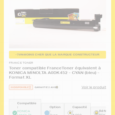
-74%
MOINS CHER QUE LA MARQUE CONSTRUCTEUR
FRANCE TONER
Toner compatible FranceToner équivalent à
KONICA MINOLTA A0DK452 - CYAN (bleu) -
Format XL
Voir le produit
INDISPONIBLE
GARANTIE 2 ANS
Compatible
:
Option
Capacité
:
:
Référence
KONICA
MINOLTA
Cyan
8 000
FTKA0DK