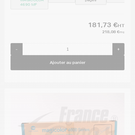
4690 MF
181,73 €
HT
218,08 €
TTC
-
+
Ajouter au panier