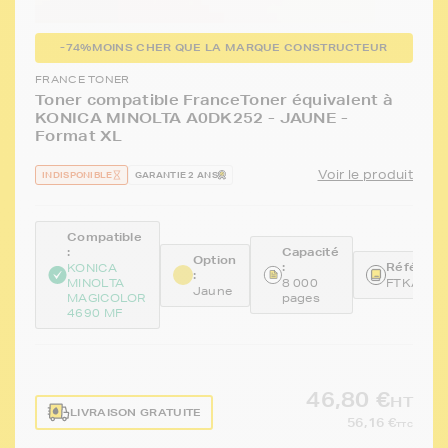
-74%
MOINS CHER QUE LA MARQUE CONSTRUCTEUR
FRANCE TONER
Toner compatible FranceToner équivalent à
KONICA MINOLTA A0DK252 - JAUNE -
Format XL
Voir le produit
INDISPONIBLE
GARANTIE 2 ANS
Compatible
:
Capacité
Option
:
Référence
KONICA
:
MINOLTA
8 000
FTKA0DK
Jaune
MAGICOLOR
pages
4690 MF
46,80 €
HT
LIVRAISON GRATUITE
56,16 €
TTC