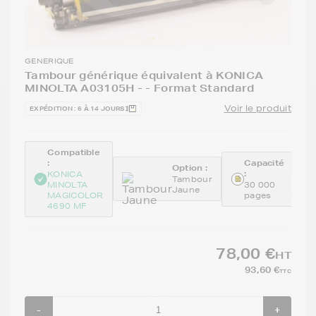
GENERIQUE
Tambour générique équivalent à KONICA
MINOLTA A03105H - - Format Standard
Voir le produit
EXPÉDITION : 6 À 14 JOURS
Compatible
:
Capacité
Option :
:
KONICA
Tambour
MINOLTA
30 000
Jaune
MAGICOLOR
pages
4690 MF
78,00 €
HT
93,60 €
TTC
-
+