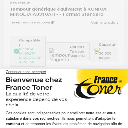
GENERIQUE
Tambour générique équivalent à KONICA
MINOLTA A0310AH - - Format Standard
Voir le produit
EXPÉDITION : 6 À 14 JOURS
Compatible
:
Capacité
Option :
:
KONICA
Tambour
MINOLTA
30 000
Magenta
MAGICOLOR
pages
4690 MF
78,00 €
HT
93,60 €
TTC
-
+
Ajouter au panier