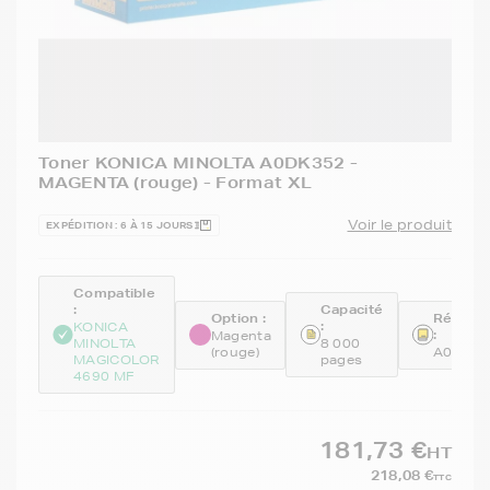
Toner KONICA MINOLTA A0DK352 -
MAGENTA (rouge) - Format XL
Voir le produit
EXPÉDITION : 6 À 15 JOURS
Compatible
:
Capacité
Option :
Référe
:
KONICA
:
Magenta
MINOLTA
8 000
(rouge)
A0DK3
MAGICOLOR
pages
4690 MF
181,73 €
HT
218,08 €
TTC