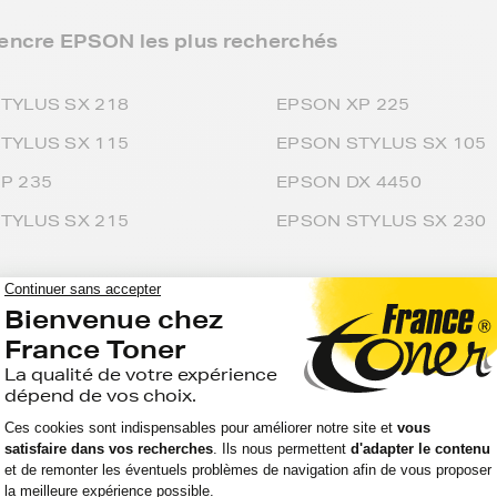
encre EPSON les plus recherchés
TYLUS SX 218
EPSON XP 225
TYLUS SX 115
EPSON STYLUS SX 105
P 235
EPSON DX 4450
TYLUS SX 215
EPSON STYLUS SX 230
uches d'encre EPSON
ICTURE-MATE
EPSON STYLUS-DX
ICTURE-MATE-MOBILE-
EPSON STYLUS-MJ