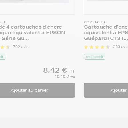
BLE
COMPATIBLE
de 4 cartouches d'encre
Cartouche d'enc
ique équivalent à EPSON
équivalent à EP
Série Gu...
Guépard (C13T..
792 avis
233 avi
K
EN STOCK
8,42 €
HT
10,10 €
TTC
Ajouter au panier
Ajouter