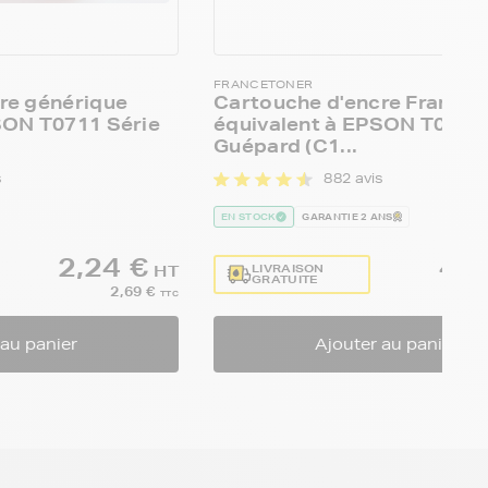
FRANCETONER
re générique
Cartouche d'encre France
SON T0711 Série
équivalent à EPSON T0711 
.
Guépard (C1...
s
882 avis
EN STOCK
GARANTIE 2 ANS
2,24 €
4,1
LIVRAISON
HT
GRATUITE
2,69 €
TTC
 au panier
Ajouter au panier