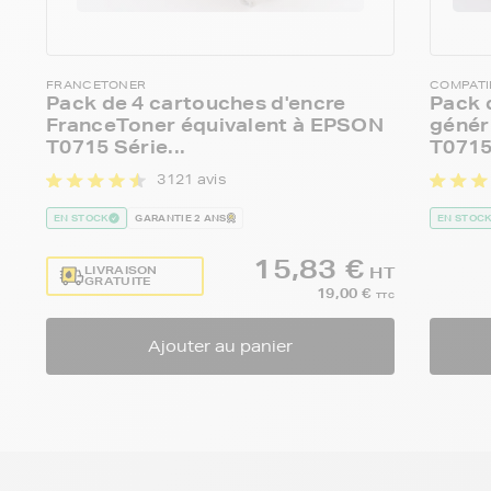
FRANCETONER
COMPATI
Pack de 4 cartouches d'encre
Pack 
FranceToner équivalent à EPSON
génér
T0715 Série...
T0715 
3121 avis
EN STOCK
GARANTIE 2 ANS
EN STOC
15,83 €
LIVRAISON
HT
GRATUITE
19,00 €
TTC
Ajouter au panier