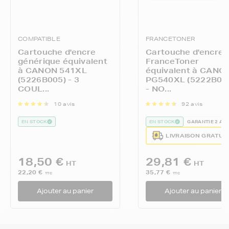
COMPATIBLE
FRANCETONER
Cartouche d'encre
Cartouche d'encre
générique équivalent
FranceToner
à CANON 541XL
équivalent à CANO
(5226B005) - 3
PG540XL (5222B00
COUL...
- NO...
10 avis
92 avis
EN STOCK
EN STOCK
GARANTIE 2 AN
LIVRAISON GRATUI
18,50 €
29,81 €
HT
HT
22,20 €
35,77 €
TTC
TTC
Ajouter au panier
Ajouter au panier