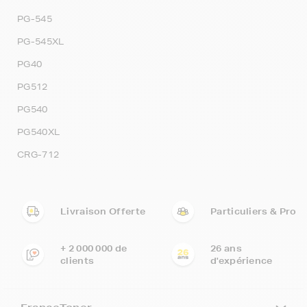
PG-545
PG-545XL
PG40
PG512
PG540
PG540XL
CRG-712
Livraison Offerte
Particuliers & Pro
+ 2 000 000 de
26 ans
clients
d'expérience