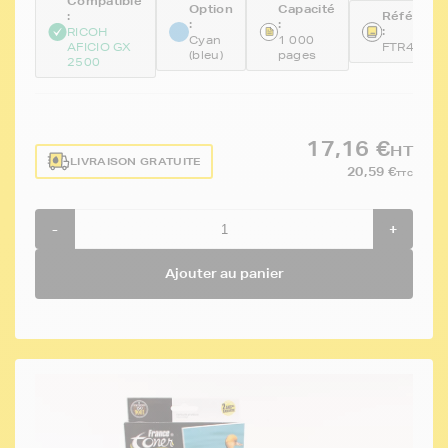
Compatible
Option
Capacité
:
Référenc
:
:
:
RICOH
Cyan
1 000
AFICIO GX
FTR40553
(bleu)
pages
2500
17,16 €
HT
LIVRAISON GRATUITE
20,59 €
TTC
-
+
Ajouter au panier