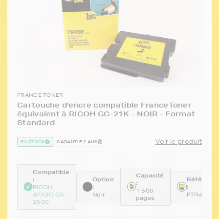
FRANCE TONER
Cartouche d'encre compatible FranceToner
équivalent à RICOH GC-21K - NOIR - Format
Standard
Voir le produit
EN STOCK
GARANTIE 2 ANS
Compatible
Capacité
:
Option
Référenc
:
:
:
RICOH
1 500
AFICIO GX
Noir
FTR40553
pages
2500