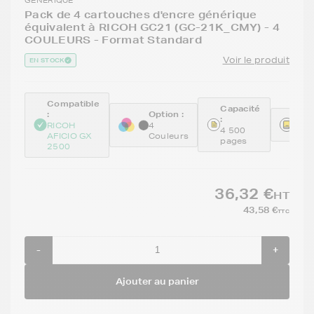
Pack de 4 cartouches d'encre générique
équivalent à RICOH GC21 (GC-21K_CMY) - 4
COULEURS - Format Standard
Voir le produit
EN STOCK
Compatible
Capacité
:
Option :
:
Réfé
RICOH
4
4 500
GEN
AFICIO GX
Couleurs
pages
2500
36,32 €
HT
43,58 €
TTC
-
+
Ajouter au panier