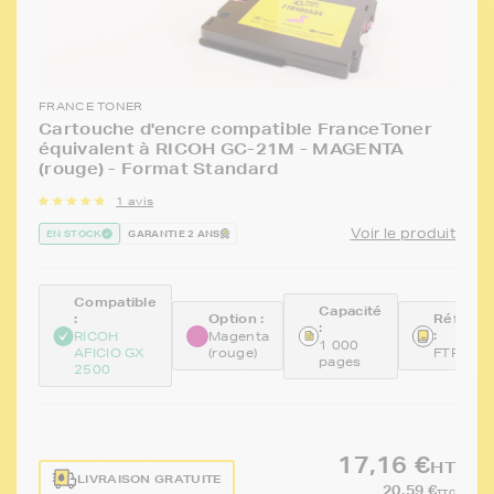
FRANCE TONER
Cartouche d'encre compatible FranceToner
équivalent à RICOH GC-21M - MAGENTA
(rouge) - Format Standard
1 avis
Voir le produit
EN STOCK
GARANTIE 2 ANS
Compatible
Capacité
:
Option :
Référen
:
:
RICOH
Magenta
1 000
AFICIO GX
(rouge)
FTR405
pages
2500
17,16 €
HT
LIVRAISON GRATUITE
20,59 €
TTC