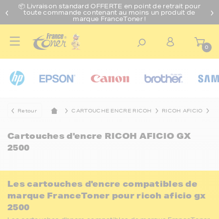
📦 Livraison standard O
FFERTE
en point de retrait pour
toute commande contenant au moins un produit de
marque FranceToner !
0
Retour
CARTOUCHE ENCRE RICOH
RICOH AFICIO
R
Cartouches d'encre
RICOH AFICIO GX
2500
Les cartouches d'encre compatibles de
marque FranceToner pour ricoh aficio gx
2500