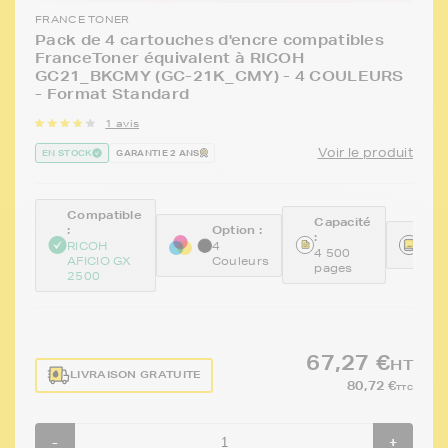
FRANCE TONER
Pack de 4 cartouches d'encre compatibles
FranceToner équivalent à RICOH
GC21_BKCMY (GC-21K_CMY) - 4 COULEURS
- Format Standard
1 avis
Voir le produit
EN STOCK
GARANTIE 2 ANS
Compatible
Capacité
:
Option :
:
Réfé
RICOH
4
4 500
FTR
AFICIO GX
Couleurs
pages
2500
67,27 €
HT
LIVRAISON GRATUITE
80,72 €
TTC
-
+