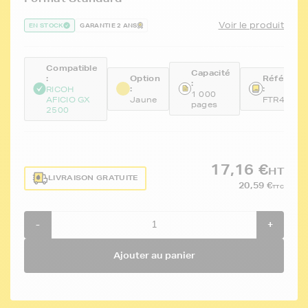
Voir le produit
EN STOCK
GARANTIE 2 ANS
Compatible
Capacité
:
Option
Référenc
:
:
:
RICOH
1 000
AFICIO GX
Jaune
FTR40553
pages
2500
17,16 €
HT
LIVRAISON GRATUITE
20,59 €
TTC
-
+
Ajouter au panier