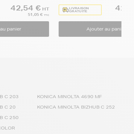
42,54 €
42,5
LIVRAISON
HT
GRATUITE
51,05 €
TTC
 au panier
Ajouter au panier
B C 203
KONICA MINOLTA 4690 MF
B C 20
KONICA MINOLTA BIZHUB C 252
B C 250
COLOR