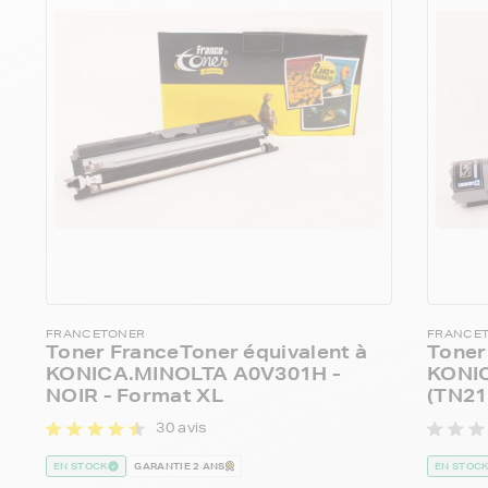
FRANCETONER
FRANCE
Toner FranceToner équivalent à
Toner
KONICA.MINOLTA A0V301H -
KONI
NOIR - Format XL
(TN216
30 avis
EN STOCK
GARANTIE 2 ANS
EN STOC