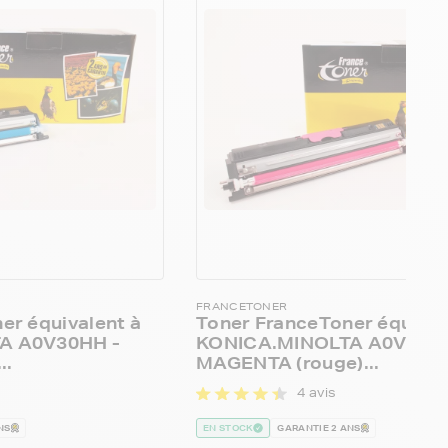
FRANCETONER
er équivalent à
Toner FranceToner équival
A A0V30HH -
KONICA.MINOLTA A0V30CH
..
MAGENTA (rouge)...
4 avis
NS
EN STOCK
GARANTIE 2 ANS