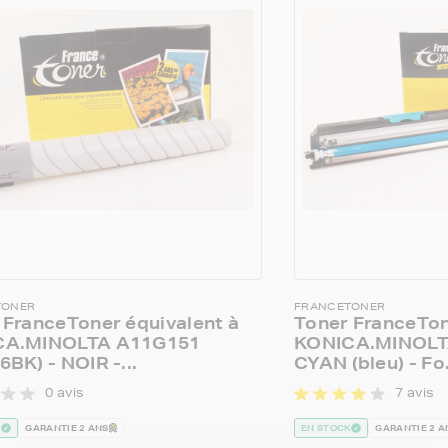
TONER
FRANCETONER
 FranceToner équivalent à
Toner FranceTon
CA.MINOLTA A11G151
KONICA.MINOLT
BK) - NOIR -...
CYAN (bleu) - Fo.
0 avis
7 avis
K
GARANTIE 2 ANS
EN STOCK
GARANTIE 2 A