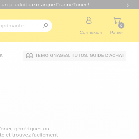
 un produit de marque FranceToner !
0
Connexion
Panier
TEMOIGNAGES,
TUTOS,
GUIDE D'ACHAT
S
Toner, génériques ou
e et trouvez facilement