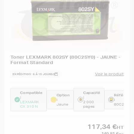
Toner LEXMARK 802SY (80C2SY0) - JAUNE -
Format Standard
Voir le produit
EXPÉDITION : 6 À 15 JOURS
Compatible
Capacité
Option
Référenc
:
:
:
:
LEXMARK
2 000
Jaune
80C2SY0
CX 310 N
pages
117,34 €
HT
140,81 €