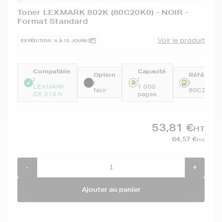
Toner LEXMARK 802K (80C20K0) - NOIR -
Format Standard
Voir le produit
EXPÉDITION : 6 À 15 JOURS
Compatible
Capacité
Option
Référenc
:
:
:
:
LEXMARK
1 000
Noir
80C20K0
CX 310 N
pages
53,81 €
HT
64,57 €
TTC
-
+
Ajouter au panier