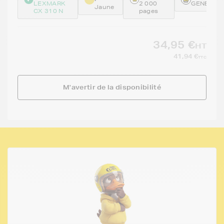
LEXMARK
2 000
GENE80C
Jaune
CX 310 N
pages
34,95 €
HT
41,94 €
TTC
M'avertir de la disponibilité