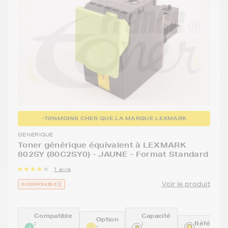
-70%
MOINS CHER QUE LA MARQUE LEXMARK
GENERIQUE
Toner générique équivalent à LEXMARK
802SY (80C2SY0) - JAUNE - Format Standard
1 avis
Voir le produit
INDISPONIBLE
Compatible
Capacité
Option
:
:
Référence
: