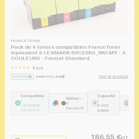
FRANCE TONER
Pack de 4 toners compatibles FranceToner
équivalent à LEXMARK 80C2SK0_BKCMY - 4
COULEURS - Format Standard
9 avis
Voir le produit
EN STOCK
GARANTIE 2 ANS
Compatible
Capacité
Option :
:
:
Réfé
4
LEXMARK
8 500
FTL
Couleurs
CX 310 N
pages
186,55 €
HT