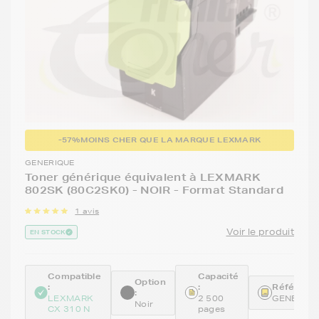
-57%
MOINS CHER QUE LA MARQUE LEXMARK
GENERIQUE
Toner générique équivalent à LEXMARK
802SK (80C2SK0) - NOIR - Format Standard
1 avis
Voir le produit
EN STOCK
Compatible
Capacité
Option
:
:
Référence
:
LEXMARK
2 500
GENE80C
Noir
CX 310 N
pages