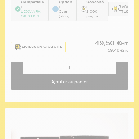
Compatible
Option
Capacité
:
:
:
Référence
LEXMARK
Cyan
2 000
FTL80C2
CX 310 N
(bleu)
pages
49,50 €
HT
LIVRAISON GRATUITE
59,40 €
TTC
-
+
Ajouter au panier