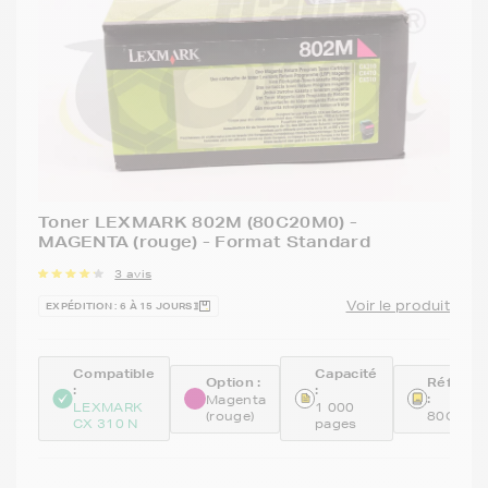
Toner LEXMARK 802M (80C20M0) -
MAGENTA (rouge) - Format Standard
3 avis
Voir le produit
EXPÉDITION : 6 À 15 JOURS
Compatible
Capacité
Option :
Référen
:
:
:
Magenta
LEXMARK
1 000
(rouge)
80C20M
CX 310 N
pages