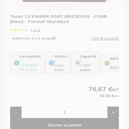
Toner LEXMARK 802C (80C20C0) - CYAN
(bleu) - Format Standard
1 avis
Voir le produit
EXPÉDITION : 6 À 15 JOURS
Compatible
Option
Capacité
Référenc
:
:
:
:
LEXMARK
Cyan
1 000
80C20C0
CX 310 N
(bleu)
pages
76,67 €
HT
92,00 €
TTC
-
+
Ajouter au panier