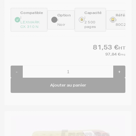
Compatible
Capacité
Option
Référenc
:
:
:
:
LEXMARK
2 500
Noir
80C2SK0
CX 310 N
pages
81,53 €
HT
97,84 €
TTC
-
+
Ajouter au panier