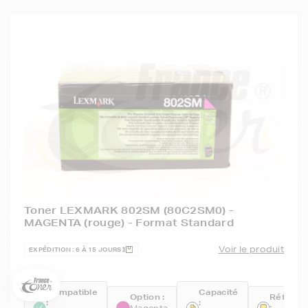
5€ offerts sur votre 1ère
Toner LEXMARK 802SM (80C2SM0) -
commande !
MAGENTA (rouge) - Format Standard
5
€
Voir le produit
EXPÉDITION : 6 À 15 JOURS
Inscrivez-vous à notre newsletter, suivez notre actualité et
bénéficiez immédiatement
d’une remise de 5€
sur votre 1ère
commande * !
Compatible
Capacité
Option :
Référen
:
:
:
Magenta