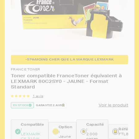
-57%
MOINS CHER QUE LA MARQUE LEXMARK
FRANCE TONER
Toner compatible FranceToner équivalent à
LEXMARK 80C2SY0 - JAUNE - Format
Standard
1 avis
Voir le produit
EN STOCK
GARANTIE 2 ANS
Compatible
Capacité
Option
:
:
Référence
:
LEXMARK
2 000
FTL80C2
Jaune
CX 310 N
pages