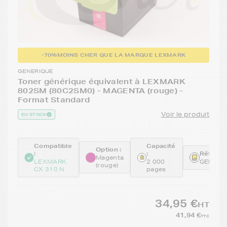
-70%
MOINS CHER QUE LA MARQUE LEXMARK
GENERIQUE
Toner générique équivalent à LEXMARK
802SM (80C2SM0) - MAGENTA (rouge) -
Format Standard
Voir le produit
EN STOCK
Compatible
Capacité
Option :
:
:
Référen
Magenta
LEXMARK
2 000
GENE80
(rouge)
CX 310 N
pages
34,95 €
HT
41,94 €
TTC