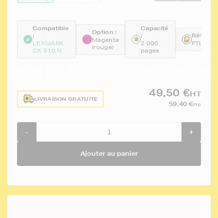
Compatible
Capacité
Option :
:
:
Référen
Magenta
LEXMARK
2 000
FTL80C
(rouge)
CX 310 N
pages
49,50 €
HT
LIVRAISON GRATUITE
59,40 €
TTC
-
+
Ajouter au panier