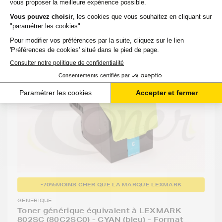
confondez pas avec la cartouche de toner, il ne
contient pas de poudre.
-70%
MOINS CHER QUE LA MARQUE LEXMARK
GENERIQUE
Toner générique équivalent à LEXMARK
802SC (80C2SC0) - CYAN (bleu) - Format