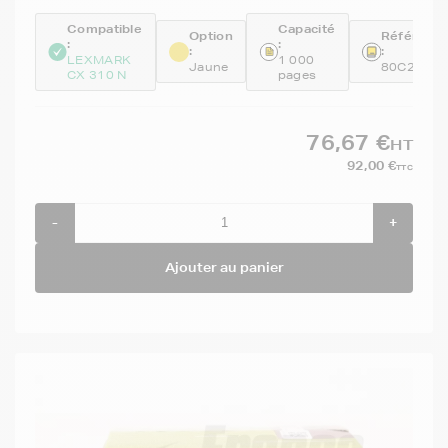
Compatible
Capacité
Option
Référenc
:
:
:
:
LEXMARK
1 000
Jaune
80C20Y0
CX 310 N
pages
76,67 €
HT
92,00 €
TTC
-
+
Ajouter au panier