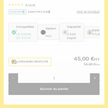
21 avis
Voir le produit
EN STOCK
GARANTIE 2 ANS
Compatible
Capacité
Option
:
:
Référence
:
LEXMARK
2 500
FTL80C2
Noir
CX 310 N
pages
45,00 €
HT
LIVRAISON GRATUITE
54,00 €
TTC
-
+
Ajouter au panier