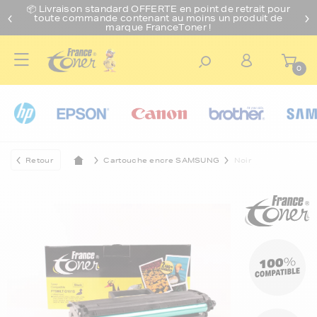
📦 Livraison standard O
FFERTE
en point de retrait pour
toute commande contenant au moins un produit de
marque FranceToner !
0
Retour
Cartouche encre SAMSUNG
Noir