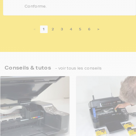
Conforme.
<
1
2
3
4
5
6
>
Conseils & tutos
- voir tous les conseils