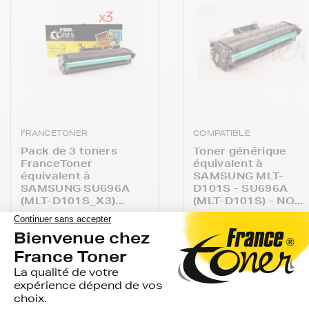
FRANCETONER
COMPATIBLE
Pack de 3 toners
Toner générique
FranceToner
équivalent à
équivalent à
SAMSUNG MLT-
SAMSUNG SU696A
D101S - SU696A
(MLT-D101S_X3)...
(MLT-D101S) - NO...
avis
avis
EN STOCK
GARANTIE 2 ANS
EN STOCK
GARANTIE 2 ANS
LIVRAISON GRATUITE
LIVRAISON GRATUIT
95,61 €
22,88 €
HT
HT