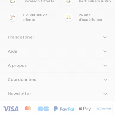
Livraison Offerte
Particuliers & Pro
+ 2 000 000 de
26 ans
clients
d'expérience
FranceToner
Aide
A propos
Coordonnées
Newsletter
5€ offerts sur votre 1ère
commande !