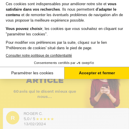
114,73 €
27,46 €
TTC
TTC
Ajouter au panier
Ajouter au panier
4,8 / 5
- 60 avis
Voir tous les avis
LES DERNIERS
AVIS SUR CET
ARTICLE
60 avis qui le disent mieux que
nous…
ROGER C.
R
5,0 / 5
13/02/2024