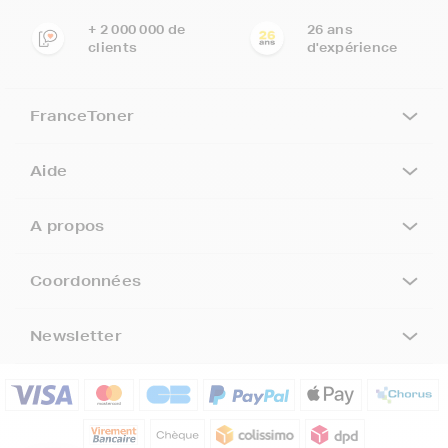
+ 2 000 000 de
26 ans
clients
d'expérience
FranceToner
Aide
A propos
Coordonnées
Newsletter
5€ offerts sur votre 1ère
commande !
5
€
Inscrivez-vous à notre newsletter, suivez notre actualité et