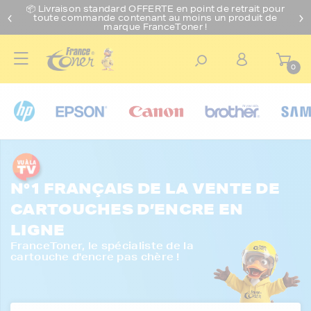
📦 Livraison standard O
FFERTE
en point de retrait pour
toute commande contenant au moins un produit de
marque FranceToner !
0
N°1 FRANÇAIS DE LA VENTE DE
CARTOUCHES D’ENCRE EN
LIGNE
FranceToner, le spécialiste de la
cartouche d'encre pas chère !