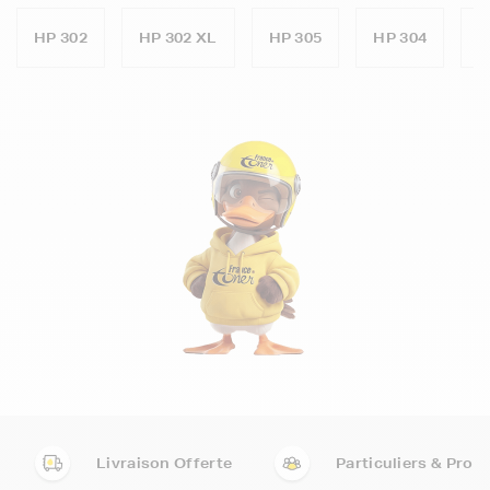
HP 302
HP 302 XL
HP 305
HP 304
H
Livraison Offerte
Particuliers & Pro