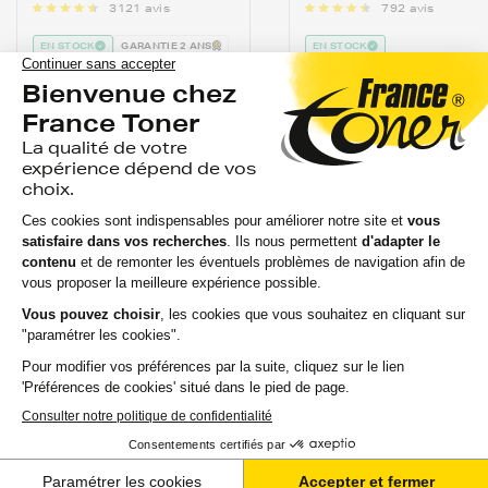
3121 avis
792 avis
EN STOCK
GARANTIE 2 ANS
EN STOCK
LIVRAISON GRATUITE
15,83 €
8,42 €
HT
HT
19,00 €
10,10 €
TTC
TTC
Ajouter au panier
Ajouter au panier
97% DE CLIENTS
SATISFAITS