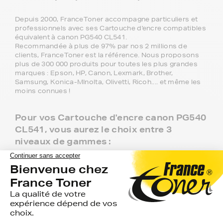
Depuis 2000, FranceToner accompagne particuliers et
professionnels avec ses Cartouche d'encre compatibles
équivalent à canon PG540 CL541.
Recommandée à plus de 97% par nos 2 millions de
clients, FranceToner est la référence. Nous proposons
plus de 300 000 produits pour toutes les plus grandes
marques : Epson, HP, Canon, Lexmark, Brother,
Samsung, Konica-MInolta, Olivetti, Ricoh.... et même les
moins connues !
Pour vos Cartouche d'encre canon PG540
CL541, vous aurez le choix entre 3
niveaux de gammes :
Marque FranceToner : la gamme référence, 100%
compatible, livraison offerte en point de retrait et
garantie deux ans. C'est le meilleur choix pour obtenir
une haute qualité à bas prix.
Gamme 1er Prix : produits génériques équivalents à
vos Cartouche d'encre canon PG540 CL541 à prix
discount.