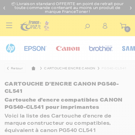
📦 Livraison standard O
FFERTE
en point de retrait pour
toute commande contenant au moins un produit de
marque FranceToner !
0
Retour
CARTOUCHE ENCRE CANON
PG540-CL541
CARTOUCHE D'ENCRE CANON PG540-
CL541
Cartouche d'encre compatibles CANON
PG540-CL541 pour imprimantes
Voici la liste des Cartouche d'encre de
marque constructeur ou compatibles,
équivalent à canon PG540 CL541