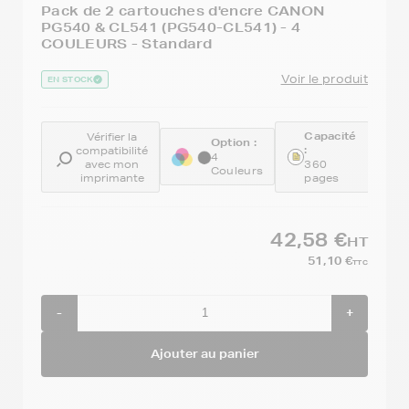
Pack de 2 cartouches d'encre CANON
PG540 & CL541 (PG540-CL541) - 4
COULEURS - Standard
Voir le produit
EN STOCK
Capacité
Vérifier la
Option :
R
:
compatibilité
:
4
avec mon
360
Couleurs
5
imprimante
pages
42,58 €
HT
51,10 €
TTC
-
+
Ajouter au panier