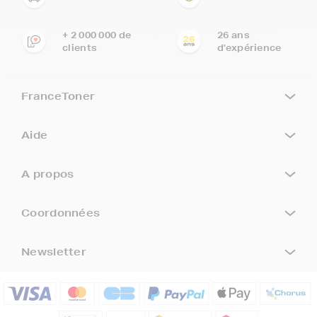
+ 2 000 000 de
26 ans
clients
d'expérience
FranceToner
Aide
A propos
Coordonnées
Newsletter
5€ offerts sur votre 1ère
commande !