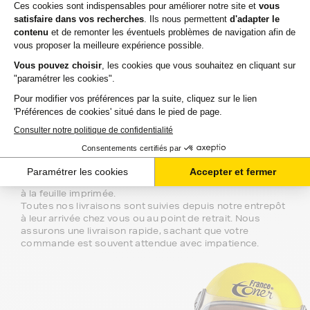
Marque Constructeur : les Cartouche d'encre canon
PG540 CL541 du constructeur de votre imprimante. Si
vous voulez évitez la queue en magasin, il vous suffit
de commander ici.
Notre équipe de conseillers se tient à
votre disposition si vous avez des
questions.
Nous sommes disponibles depuis votre espace client ou
directement par téléphone. N'hésitez pas à regarder nos
packs de cartouches si vous souhaitez optimiser le coût
à la feuille imprimée.
Toutes nos livraisons sont suivies depuis notre entrepôt
à leur arrivée chez vous ou au point de retrait. Nous
assurons une livraison rapide, sachant que votre
commande est souvent attendue avec impatience.