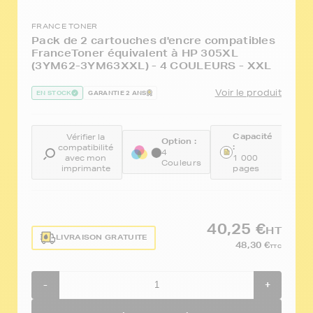
FRANCE TONER
Pack de 2 cartouches d'encre compatibles
FranceToner équivalent à HP 305XL
(3YM62-3YM63XXL) - 4 COULEURS - XXL
Voir le produit
EN STOCK
GARANTIE 2 ANS
Capacité
Vérifier la
Option :
R
:
compatibilité
4
F
avec mon
1 000
Couleurs
3
imprimante
pages
40,25 €
HT
LIVRAISON GRATUITE
48,30 €
TTC
-
+