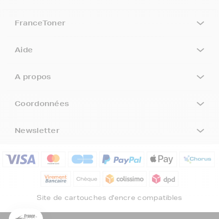
FranceToner
Aide
A propos
Coordonnées
Newsletter
5€ offerts sur votre 1ère
commande !
5
€
Site de cartouches d'encre compatibles
Inscrivez-vous à notre newsletter, suivez notre actualité et
bénéficiez immédiatement
d’une remise de 5€
sur votre 1ère