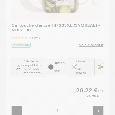
Cartouche d'encre HP 305XL (3YM62AE) -
NOIR - XL
18 avis
Voir le produit
EN STOCK
Capacité
Vérifier la
Option
Référe
:
compatibilité
:
:
avec mon
240
Noir
3YM62
imprimante
pages
20,22 €
HT
24,26 €
TTC
-
+