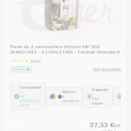
Pack de 2 cartouches d'encre HP 302
(X4D37AE) - 4 COULEURS - Format Standard
9 avis
Voir le produit
EN STOCK
Compatible
Capacité
:
Option :
Réfé
:
:
HP
4
355
OFFICEJET
Couleurs
X4D
pages
5230
37,33 €
HT