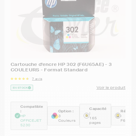
Cartouche d'encre HP 302 (F6U65AE) - 3
COULEURS - Format Standard
7 avis
Voir le produit
EN STOCK
Compatible
Capacité
:
Option :
Référe
:
:
HP
3
165
OFFICEJET
Couleurs
F6U65A
pages
5230