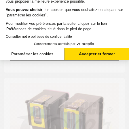
12,05 €
HT
14,46 €
TTC
-
+
Ajouter au panier