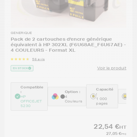
GENERIQUE
Pack de 2 cartouches d'encre générique
équivalent à HP 302XL (F6U68AE_F6U67AE) -
4 COULEURS - Format XL
56 avis
Voir le produit
EN STOCK
Compatible
Capacité
:
Option :
:
Réfé
HP
4
1 000
REM
OFFICEJET
Couleurs
pages
5230
22,54 €
HT
27,05 €
TTC