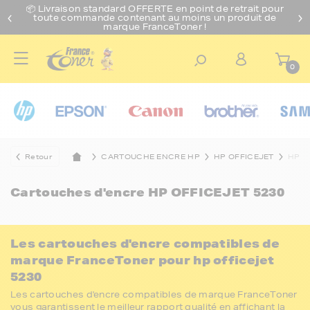
📦 Livraison standard O
FFERTE
en point de retrait pour
toute commande contenant au moins un produit de
marque FranceToner !
0
Retour
CARTOUCHE ENCRE HP
HP OFFICEJET
HP O
Cartouches d'encre
HP OFFICEJET 5230
Les cartouches d'encre compatibles de
marque FranceToner pour hp officejet
5230
Les cartouches d'encre compatibles de marque FranceToner
vous garantissent le meilleur rapport qualité en affichant la