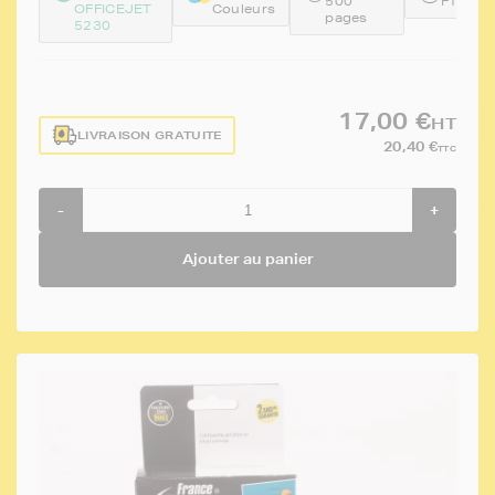
500
FTHF6
OFFICEJET
Couleurs
pages
5230
17,00 €
HT
LIVRAISON GRATUITE
20,40 €
TTC
-
+
Ajouter au panier