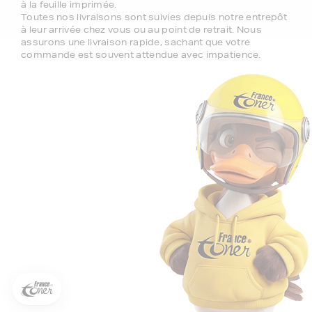
à la feuille imprimée.
Toutes nos livraisons sont suivies depuis notre entrepôt
à leur arrivée chez vous ou au point de retrait. Nous
assurons une livraison rapide, sachant que votre
commande est souvent attendue avec impatience.
5€ offerts sur votre 1ère
commande !
5
€
Inscrivez-vous à notre newsletter, suivez notre actualité et
bénéficiez immédiatement
d’une remise de 5€
sur votre 1ère
commande * !