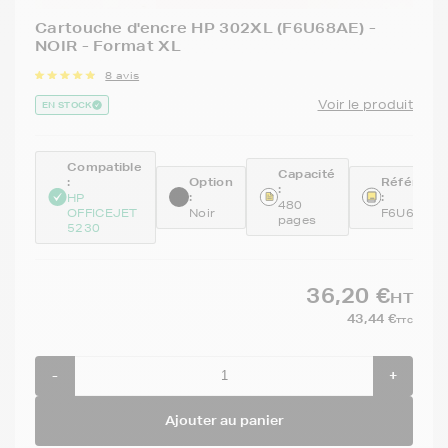
Cartouche d'encre HP 302XL (F6U68AE) -
NOIR - Format XL
8 avis
Voir le produit
EN STOCK
Compatible
Capacité
:
Option
Référenc
:
:
:
HP
480
OFFICEJET
Noir
F6U68AE
pages
5230
36,20 €
HT
43,44 €
TTC
-
+
Ajouter au panier