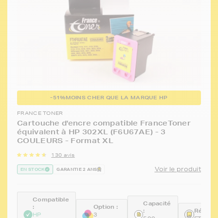
-51%
MOINS CHER QUE LA MARQUE HP
FRANCE TONER
Cartouche d'encre compatible FranceToner
équivalent à HP 302XL (F6U67AE) - 3
COULEURS - Format XL
130 avis
Voir le produit
EN STOCK
GARANTIE 2 ANS
Compatible
Capacité
:
Option :
:
Référen
HP
3