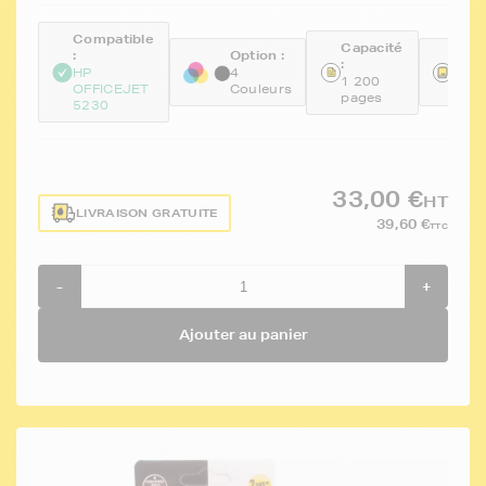
Compatible
Capacité
:
Option :
Réfé
:
HP
4
FTH
1 200
OFFICEJET
Couleurs
67P
pages
5230
33,00 €
HT
LIVRAISON GRATUITE
39,60 €
TTC
-
+
Ajouter au panier