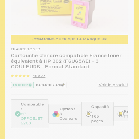
-27%
MOINS CHER QUE LA MARQUE HP
FRANCE TONER
Cartouche d'encre compatible FranceToner
équivalent à HP 302 (F6U65AE) - 3
COULEURS - Format Standard
48 avis
Voir le produit
EN STOCK
GARANTIE 2 ANS
Compatible
Capacité
:
Option :
:
Référen
HP
3
165
FTHF6
OFFICEJET
Couleurs
pages
5230