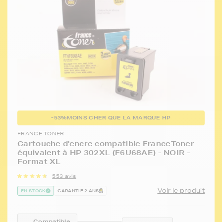
-53%
MOINS CHER QUE LA MARQUE HP
FRANCE TONER
Cartouche d'encre compatible FranceToner
équivalent à HP 302XL (F6U68AE) - NOIR -
Format XL
553 avis
Voir le produit
EN STOCK
GARANTIE 2 ANS
Compatible