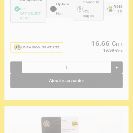
Capacité
:
Option
:
Référence
:
HP
700
FTHF6U6
OFFICEJET
Noir
pages
5230
16,66 €
HT
LIVRAISON GRATUITE
19,99 €
TTC
-
+
Ajouter au panier