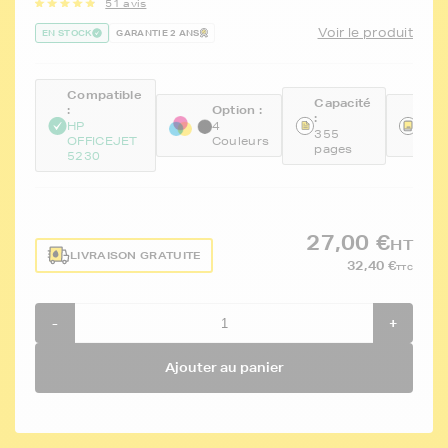
51 avis
Voir le produit
EN STOCK
GARANTIE 2 ANS
Compatible
Capacité
:
Option :
Réfé
:
HP
4
FTH
355
OFFICEJET
Couleurs
F6U
pages
5230
27,00 €
HT
LIVRAISON GRATUITE
32,40 €
TTC
-
+
Ajouter au panier