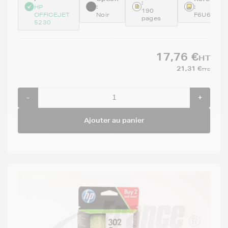
:
:
:
HP
190
OFFICEJET
Noir
F6U66AE
pages
5230
17,76 €
HT
21,31 €
TTC
-
+
Ajouter au panier