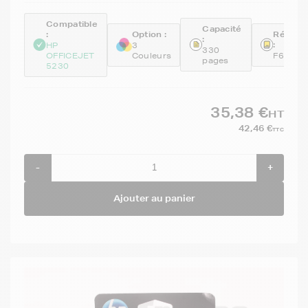
Compatible
Capacité
:
Option :
Référe
:
:
HP
3
330
OFFICEJET
Couleurs
F6U67A
pages
5230
35,38 €
HT
42,46 €
TTC
-
+
Ajouter au panier