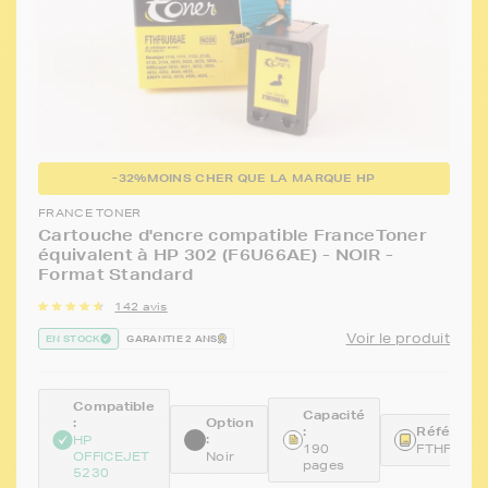
-32%
MOINS CHER QUE LA MARQUE HP
FRANCE TONER
Cartouche d'encre compatible FranceToner
équivalent à HP 302 (F6U66AE) - NOIR -
Format Standard
142 avis
Voir le produit
EN STOCK
GARANTIE 2 ANS
Compatible
Capacité
:
Option
:
Référence
:
HP
190
FTHF6U6
OFFICEJET
Noir
pages
5230