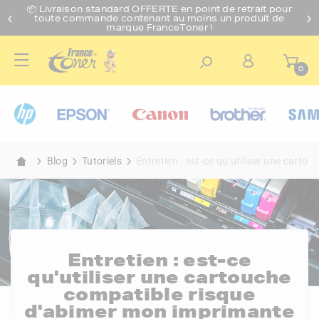
📦 Livraison standard O
FFERTE
en point de retrait pour
toute commande contenant au moins un produit de
marque FranceToner !
0
Blog
Tutoriels
Entretien : est-ce qu'utiliser une cart
Entretien : est-ce
qu'utiliser une cartouche
compatible risque
d'abimer mon imprimante