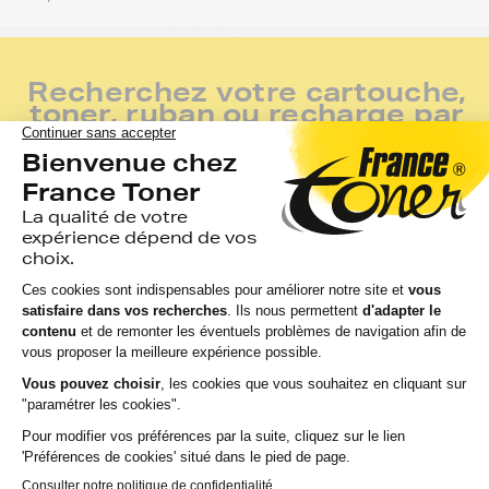
Recherchez votre cartouche,
toner, ruban ou recharge par
modèle d’imprimante
Marque
1
2
Gamme
3
Modèle
Rechercher