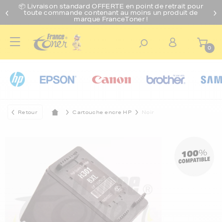
📦 Livraison standard O
FFERTE
en point de retrait pour
toute commande contenant au moins un produit de
marque FranceToner !
0
Retour
Cartouche encre HP
Noir