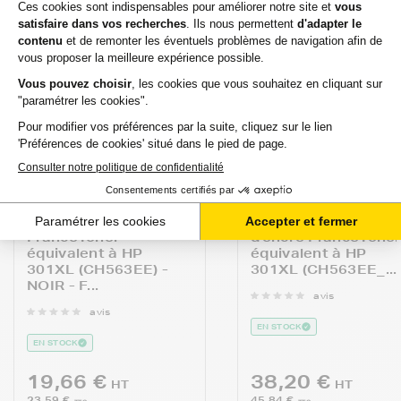
FRANCETONER
FRANCETONER
Cartouche d'encre
Pack de 2 cartouch
FranceToner
d'encre FranceTone
équivalent à HP
équivalent à HP
301XL (CH563EE) -
301XL (CH563EE_...
NOIR - F...
avis
avis
EN STOCK
EN STOCK
19,66 €
38,20 €
HT
HT
23,59 €
45,84 €