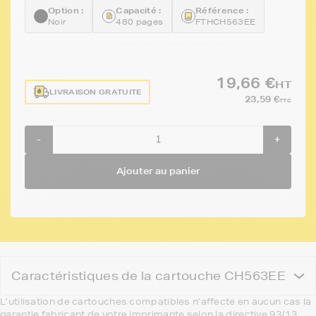
Option :
Capacité :
Référence :
Noir
480 pages
FTHCH563EE
19,66 €
HT
LIVRAISON GRATUITE
23,59 €
TTC
-
+
Ajouter au panier
Caractéristiques de la cartouche CH563EE
L’utilisation de cartouches compatibles n’affecte en aucun cas la
garantie fabricant de votre imprimante selon la directive 93/13