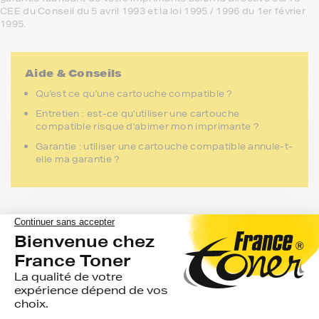
CEE du Conseil du 5 avril 1993 et la loi 1995 / 1996 du 1er février
1995.
Aide & Conseils
Qu'est ce qu'une cartouche compatible ?
Entretien : est-ce qu'utiliser une cartouche
compatible risque d'abimer mon imprimante ?
Garantie : utiliser une cartouche compatible annule-t-
elle ma garantie ?
Recommandé pour vous
Commandez avant 12h pour une expédition aujourd’hui !
(hors Week-end et férié)