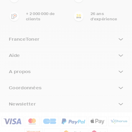
+ 2 000 000 de
26 ans
clients
d'expérience
FranceToner
Aide
A propos
Coordonnées
Newsletter
5€ offerts sur votre 1ère
commande !