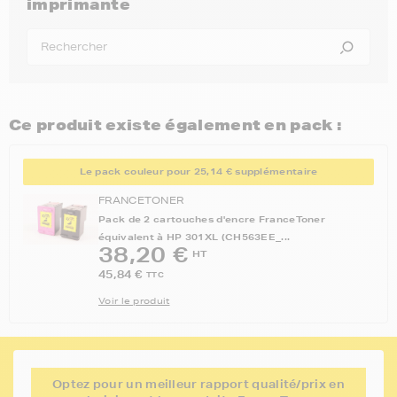
imprimante
Ce produit existe également en pack :
Le pack couleur pour 25,14 € supplémentaire
FRANCETONER
Pack de 2 cartouches d'encre FranceToner
équivalent à HP 301XL (CH563EE_...
38,20 €
HT
45,84 €
TTC
Voir le produit
Optez pour un meilleur rapport qualité/prix en