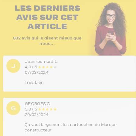
LES DERNIERS
AVIS SUR CET
ARTICLE
882 avis qui le disent mieux que
nous…
Jean-bernard L.
J
4,0 / 5
07/03/2024
Très bien
GEORGES C.
G
5,0 / 5
29/02/2024
Ça vaut largement les cartouches de Marque
constructeur