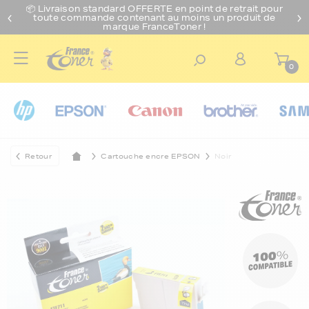
📦 Livraison standard O
FFERTE
en point de retrait pour
toute commande contenant au moins un produit de
marque FranceToner !
0
Retour
Cartouche encre EPSON
Noir