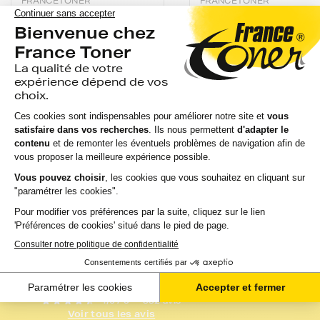
FRANCETONER
FRANCETONER
Pack de 4 cartouches
Cartouche d'encre
d'encre FranceToner
FranceToner
équivalent à EPSON
équivalent à EPSON
T0715 Série...
T0712 Série Guépar
(C1...
avis
avis
EN STOCK
GARANTIE 2 ANS
EN STOCK
GARANTIE 2 ANS
LIVRAISON GRATUITE
LIVRAISON GRATUIT
15,83 €
4,15 €
HT
HT
19,00 €
4,98 €
TTC
TTC
Ajouter au panier
Ajouter au panier
4,6 / 5
- 882 avis
Voir tous les avis