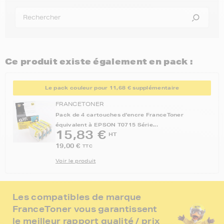
Ce produit existe également en pack :
Le pack couleur pour 11,68 € supplémentaire
FRANCETONER
Pack de 4 cartouches d'encre FranceToner
équivalent à EPSON T0715 Série...
15,83 €
HT
19,00 €
TTC
Voir le produit
Les compatibles de marque
FranceToner vous garantissent
le meilleur rapport qualité / prix