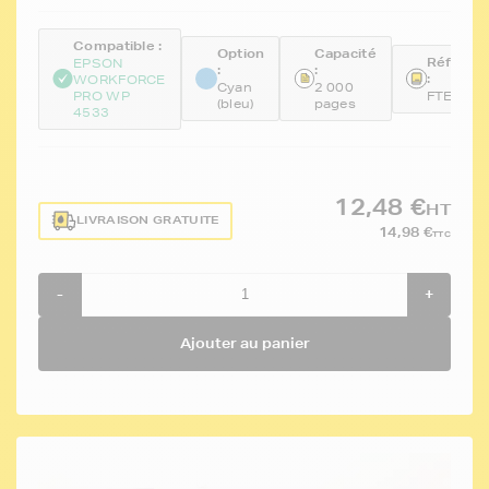
Compatible :
Option
Capacité
Référen
EPSON
:
:
:
WORKFORCE
Cyan
2 000
PRO WP
FTET702
(bleu)
pages
4533
12,48 €
HT
LIVRAISON GRATUITE
14,98 €
TTC
-
+
Ajouter au panier