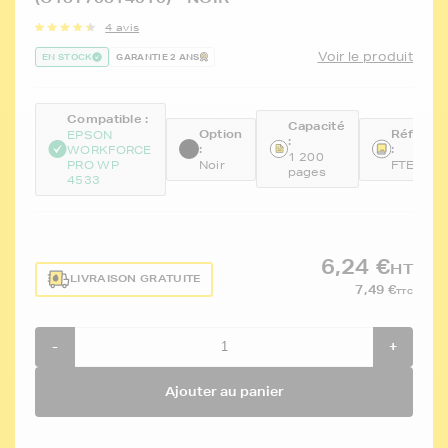
4 avis
Voir le produit
EN STOCK
GARANTIE 2 ANS
Compatible :
Capacité
Option
Référen
EPSON
:
:
:
WORKFORCE
1 200
PRO WP
Noir
FTET703
pages
4533
6,24 €
HT
LIVRAISON GRATUITE
7,49 €
TTC
-
+
Ajouter au panier