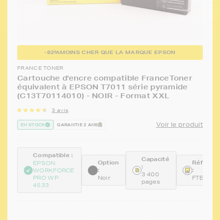
-82%
MOINS CHER QUE LA MARQUE EPSON
FRANCE TONER
Cartouche d'encre compatible FranceToner
équivalent à EPSON T7011 série pyramide
(C13T70114010) - NOIR - Format XXL
3 avis
Voir le produit
EN STOCK
GARANTIE 2 ANS
Compatible :
Capacité
Option
Référen
EPSON
:
:
:
WORKFORCE
3 400
PRO WP
Noir
FTET701
pages
4533