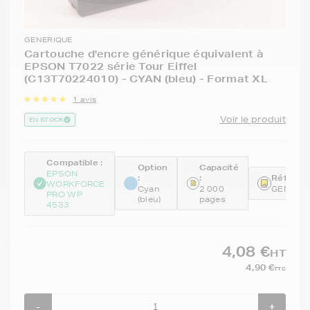
GENERIQUE
Cartouche d'encre générique équivalent à
EPSON T7022 série Tour Eiffel
(C13T70224010) - CYAN (bleu) - Format XL
1 avis
Voir le produit
EN STOCK
Compatible :
Option
Capacité
EPSON
:
:
Référenc
WORKFORCE
Cyan
2 000
GENET7
PRO WP
(bleu)
pages
4533
4,08 €
HT
4,90 €
TTC
-
+