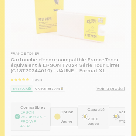
FRANCE TONER
Cartouche d'encre compatible FranceToner
équivalent à EPSON T7024 Série Tour Eiffel
(C13T70244010) - JAUNE - Format XL
1 avis
Voir le produit
EN STOCK
GARANTIE 2 ANS
Compatible :
Capacité
Option
Référen
EPSON
:
:
:
WORKFORCE
2 000
PRO WP
Jaune
FTET702
pages
4533