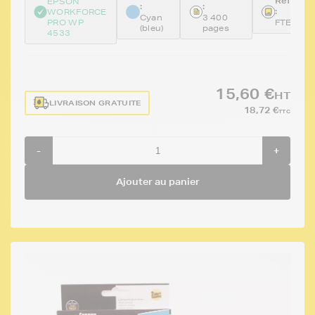
Référen
EPSON
:
:
:
WORKFORCE
Cyan
3 400
PRO WP
FTET701
(bleu)
pages
4533
15,60 €
HT
LIVRAISON GRATUITE
18,72 €
TTC
-
+
Ajouter au panier