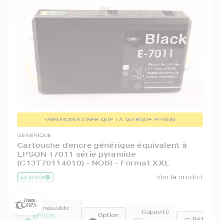
-88%
MOINS CHER QUE LA MARQUE EPSON
GENERIQUE
5€ offerts sur votre 1ère
Cartouche d'encre générique équivalent à
commande !
EPSON T7011 série pyramide
(C13T70114010) - NOIR - Format XXL
5
€
Voir le produit
EN STOCK
Inscrivez-vous à notre newsletter, suivez notre actualité et
bénéficiez immédiatement
d’une remise de 5€
sur votre 1ère
commande * !
Compatible :
Capacité
Option
EPSON
:
Référenc