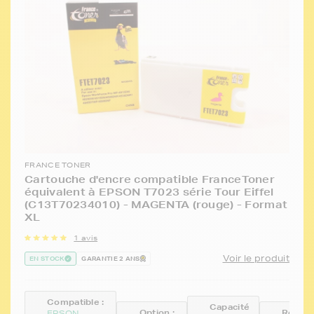
FRANCE TONER
Cartouche d'encre compatible FranceToner
équivalent à EPSON T7023 série Tour Eiffel
(C13T70234010) - MAGENTA (rouge) - Format
XL
1 avis
Voir le produit
EN STOCK
GARANTIE 2 ANS
Compatible :
Capacité
Option :
Référe
EPSON