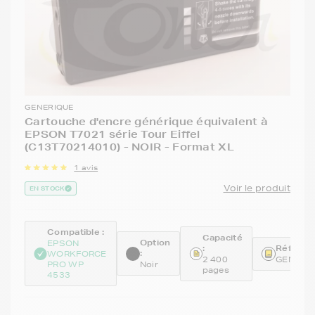
GENERIQUE
Cartouche d'encre générique équivalent à
EPSON T7021 série Tour Eiffel
(C13T70214010) - NOIR - Format XL
1 avis
Voir le produit
EN STOCK
Compatible :
Capacité
Option
EPSON
:
Référenc
:
WORKFORCE
2 400
GENET7
PRO WP
Noir
pages
4533