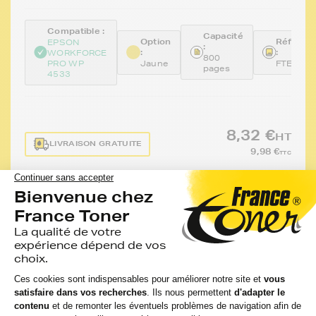
Compatible :
Capacité
Option
Référen
EPSON
:
:
:
WORKFORCE
800
PRO WP
Jaune
FTET703
pages
4533
8,32 €
HT
LIVRAISON GRATUITE
9,98 €
TTC
-
+
Ajouter au panier