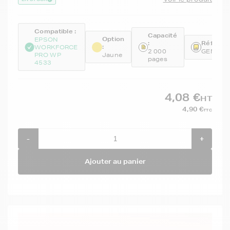
Compatible :
Capacité
Option
EPSON
:
Référenc
:
WORKFORCE
2 000
GENET7
PRO WP
Jaune
pages
4533
4,08 €
HT
4,90 €
TTC
-
+
Ajouter au panier