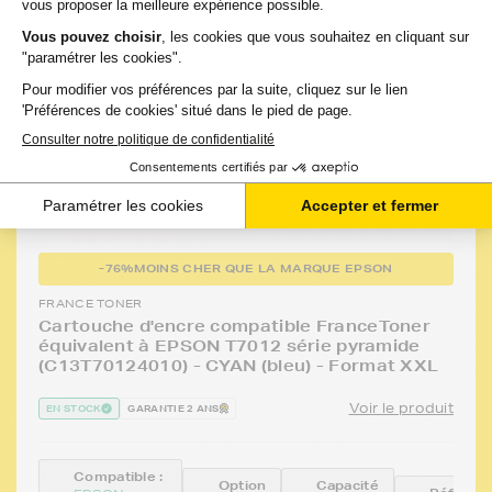
-76%
MOINS CHER QUE LA MARQUE EPSON
FRANCE TONER
Cartouche d'encre compatible FranceToner
équivalent à EPSON T7012 série pyramide
(C13T70124010) - CYAN (bleu) - Format XXL
Voir le produit
EN STOCK
GARANTIE 2 ANS
Compatible :
Option
Capacité