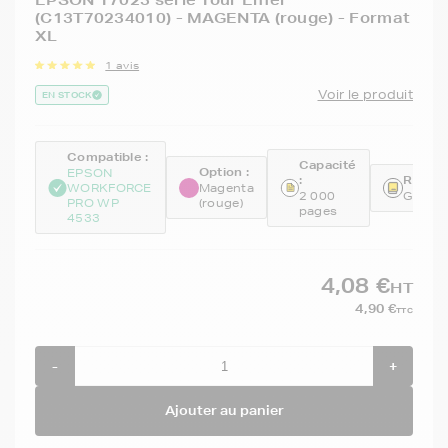
EPSON T7023 série Tour Eiffel
(C13T70234010) - MAGENTA (rouge) - Format
XL
1 avis
Voir le produit
EN STOCK
Compatible :
Capacité
Option :
EPSON
:
Référe
WORKFORCE
Magenta
2 000
GENET
PRO WP
(rouge)
pages
4533
4,08 €
HT
4,90 €
TTC
-
+
Ajouter au panier