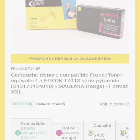
-76%
MOINS CHER QUE LA MARQUE EPSON
FRANCE TONER
Cartouche d'encre compatible FranceToner
équivalent à EPSON T7013 série pyramide
(C13T70134010) - MAGENTA (rouge) - Format
XXL
Voir le produit
EN STOCK
GARANTIE 2 ANS
Compatible :
Capacité
Option :
Référe
EPSON
:
:
WORKFORCE
Magenta
3 400
PRO WP
(rouge)
FTET7
pages