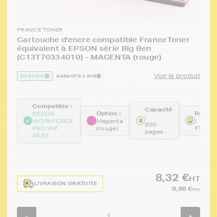
FRANCE TONER
Cartouche d'encre compatible FranceToner
équivalent à EPSON série Big Ben
(C13T70334010) - MAGENTA (rouge)
Voir le produit
EN STOCK
GARANTIE 2 ANS
Compatible :
Capacité
Option :
Référe
EPSON
:
:
WORKFORCE
Magenta
800
PRO WP
(rouge)
FTET7
pages
4533
8,32 €
HT
LIVRAISON GRATUITE
9,98 €
TTC
-
+