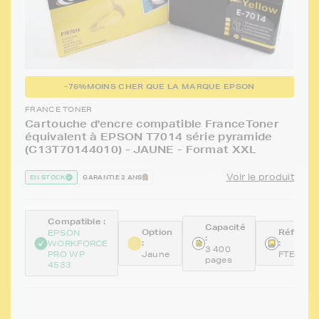
-76%
MOINS CHER QUE LA MARQUE EPSON
FRANCE TONER
Cartouche d'encre compatible FranceToner
équivalent à EPSON T7014 série pyramide
(C13T70144010) - JAUNE - Format XXL
Voir le produit
EN STOCK
GARANTIE 2 ANS
Compatible :
Capacité
Option
Référen
EPSON
:
:
:
WORKFORCE
3 400
PRO WP
Jaune
FTET701
pages
4533