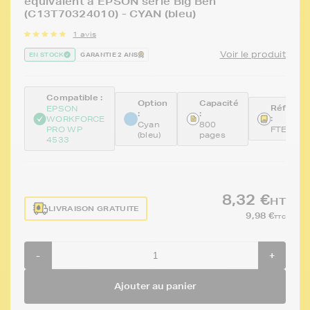
équivalent à EPSON série Big Ben
(C13T70324010) - CYAN (bleu)
1 avis
Voir le produit
EN STOCK
GARANTIE 2 ANS
Compatible :
Option
Capacité
Référen
EPSON
:
:
:
WORKFORCE
Cyan
800
PRO WP
FTET703
(bleu)
pages
4533
8,32 €
HT
LIVRAISON GRATUITE
9,98 €
TTC
-
+
Ajouter au panier