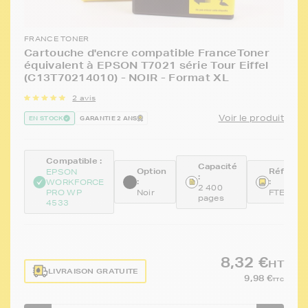
FRANCE TONER
Cartouche d'encre compatible FranceToner
équivalent à EPSON T7021 série Tour Eiffel
(C13T70214010) - NOIR - Format XL
2 avis
Voir le produit
EN STOCK
GARANTIE 2 ANS
Compatible :
Capacité
Option
Référen
EPSON
:
:
:
WORKFORCE
2 400
PRO WP
Noir
FTET702
pages
4533
8,32 €
HT
LIVRAISON GRATUITE
9,98 €
TTC