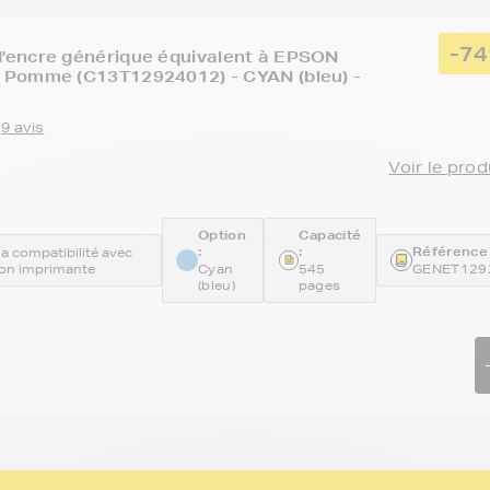
-7
'encre générique équivalent à EPSON
 Pomme (C13T12924012) - CYAN (bleu) -
9 avis
Voir le prod
Option
Capacité
:
:
Référence 
 la compatibilité avec
on imprimante
Cyan
545
GENET129
(bleu)
pages