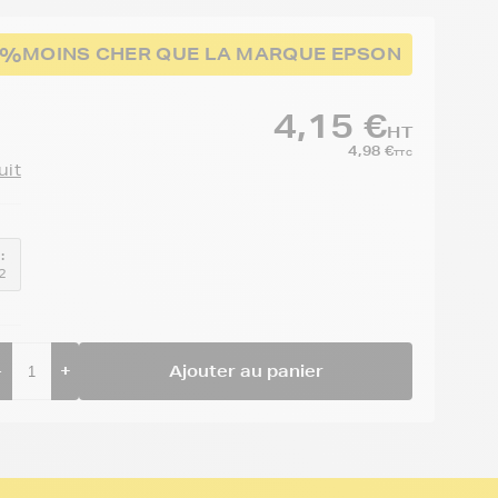
4%
MOINS CHER QUE LA MARQUE EPSON
4,15 €
HT
4,98 €
TTC
uit
:
2
-
+
Ajouter au panier