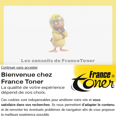
Les conseils de FranceToner
Vous pourriez économiser jusqu'à -50% avec
les cartouches, rubans et accessoires
compatibles France Toner. En savoir plus sur
les compatibles
J'en profite