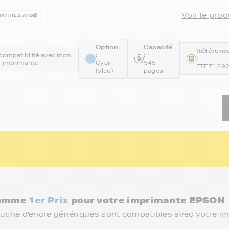
Voir le prod
ANTIE 2 ANS
Option
Capacité
Référenc
:
:
a compatibilité avec mon
:
imprimante
Cyan
545
FTET129
(bleu)
pages
 gamme
1er Prix
pour votre imprimante EPSON
ouche d'encre génériques sont compatibles avec votre i