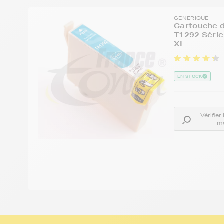
GENERIQUE
Cartouche d
T1292 Série
XL
EN STOCK
Vérifier
m