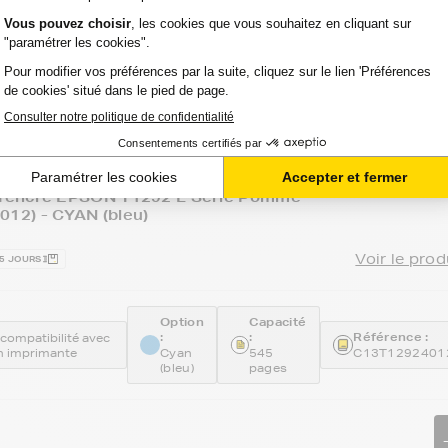
ucteur
pour votre imprimante EPSON
encre de la marque FranceToner, retrouvez les Cartouch
tre imprimante.
d'encre EPSON T1292 L Série Pomme
12) - CYAN (bleu)
Voir le prod
15 JOURS
Option
Capacité
:
:
Référence :
a compatibilité avec
 imprimante
Cyan
545
C13T1292401
(bleu)
pages