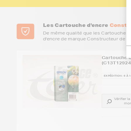
Les Cartouche d'encre
Constr
De même qualité que les Cartouche d'
d'encre de marque Constructeur de vo
Cartouche 
(C13T129240
EXPÉDITION : 6 À 
Vérifier l
mon