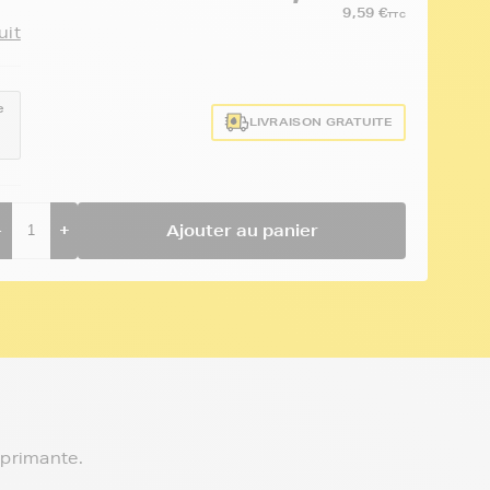
9,59 €
TTC
uit
e
LIVRAISON GRATUITE
2
-
+
Ajouter au panier
mprimante.