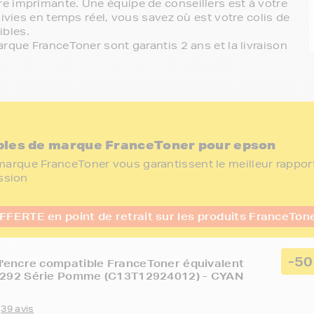
e imprimante. Une équipe de conseillers est à votre
ivies en temps réel, vous savez où est votre colis de
bles.
rque FranceToner sont garantis 2 ans et la livraison
bles de marque FranceToner pour epson
arque FranceToner vous garantissent le meilleur rapport
ession
FFERTE en point de retrait sur les produits FranceTon
-5
'encre compatible FranceToner équivalent
292 Série Pomme (C13T12924012) - CYAN
39 avis