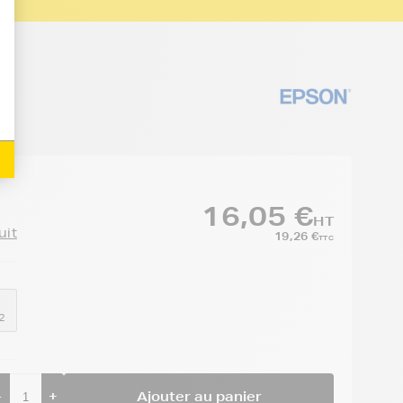
e
16,05 €
HT
uit
19,26 €
TTC
2
-
+
Ajouter au panier