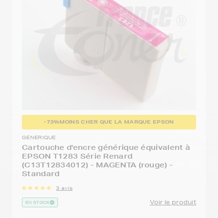
-73%
MOINS CHER QUE LA MARQUE EPSON
GENERIQUE
Cartouche d'encre générique équivalent à
EPSON T1283 Série Renard
(C13T12834012) - MAGENTA (rouge) -
Standard
3 avis
Voir le produit
EN STOCK