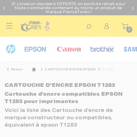
📦 Livraison standard O
FFERTE
en point de retrait pour
toute commande contenant au moins un produit de
marque FranceToner !
0
Retour
CARTOUCHE ENCRE EPSON
T1283
CARTOUCHE D'ENCRE EPSON T1283
Cartouche d'encre compatibles EPSON
T1283 pour imprimantes
Voici la liste des Cartouche d'encre de
marque constructeur ou compatibles,
équivalent à epson T1283