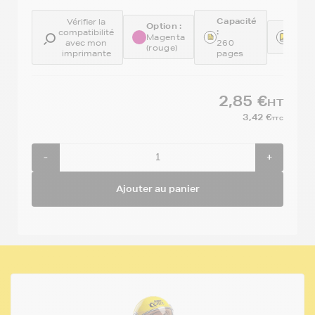
Capacité
Vérifier la
Option :
:
Référ
compatibilité
Magenta
avec mon
260
GENE
(rouge)
imprimante
pages
2,85 €
HT
3,42 €
TTC
-
+
Ajouter au panier