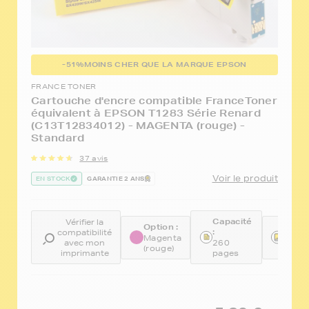
-51%
MOINS CHER QUE LA MARQUE EPSON
FRANCE TONER
Cartouche d'encre compatible FranceToner
équivalent à EPSON T1283 Série Renard
(C13T12834012) - MAGENTA (rouge) -
Standard
37 avis
Voir le produit
EN STOCK
GARANTIE 2 ANS
Capacité
Vérifier la
Option :
Réfé
:
compatibilité
:
Magenta
avec mon
260
(rouge)
FTET
imprimante
pages