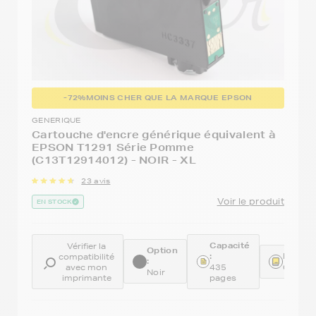
-72%
MOINS CHER QUE LA MARQUE EPSON
GENERIQUE
Cartouche d'encre générique équivalent à
EPSON T1291 Série Pomme
(C13T12914012) - NOIR - XL
23 avis
Voir le produit
EN STOCK
Capacité
Vérifier la
Option
:
Référe
compatibilité
:
avec mon
435
GENET
Noir
imprimante
pages