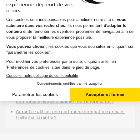
19,26 €
TTC
-
+
Ajouter au panier
Aide & conseils
Qu'est ce qu'une cartouche compatible ?
Entretien : est-ce qu'utiliser une cartouche
compatible risque d'abimer mon imprimante ?
Garantie : utiliser une cartouche compatible annule-
t-elle ma garantie ?