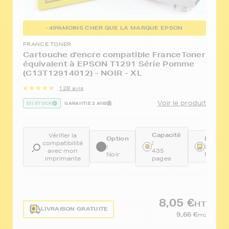
-49%
MOINS CHER QUE LA MARQUE EPSON
FRANCE TONER
Cartouche d'encre compatible FranceToner
équivalent à EPSON T1291 Série Pomme
(C13T12914012) - NOIR - XL
128 avis
Voir le produit
EN STOCK
GARANTIE 2 ANS
Capacité
Vérifier la
Option
Référe
:
compatibilité
:
:
avec mon
435
Noir
FTET1
imprimante
pages
8,05 €
HT
LIVRAISON GRATUITE
9,66 €
TTC