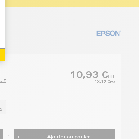
e
10,93 €
HT
uit
13,12 €
TTC
2
-
+
Ajouter au panier