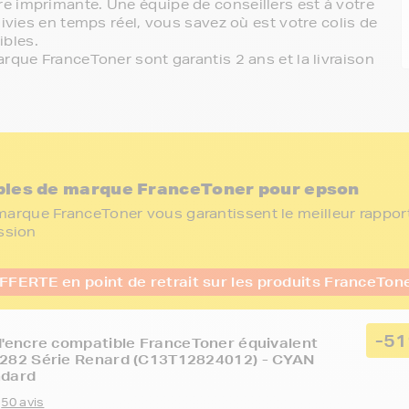
e imprimante. Une équipe de conseillers est à votre
ivies en temps réel, vous savez où est votre colis de
bles.
rque FranceToner sont garantis 2 ans et la livraison
bles de marque FranceToner pour epson
arque FranceToner vous garantissent le meilleur rapport
ession
FFERTE en point de retrait sur les produits FranceTon
-5
'encre compatible FranceToner équivalent
282 Série Renard (C13T12824012) - CYAN
ndard
50 avis