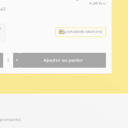
6,36 €
TTC
uit
e
LIVRAISON GRATUITE
2
-
+
Ajouter au panier
mprimante.