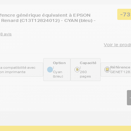
-7
'encre générique équivalent à EPSON
 Renard (C13T12824012) - CYAN (bleu) -
8 avis
Voir le prod
Option
Capacité
:
:
Référence 
 la compatibilité avec
on imprimante
Cyan
260
GENET128
(bleu)
pages