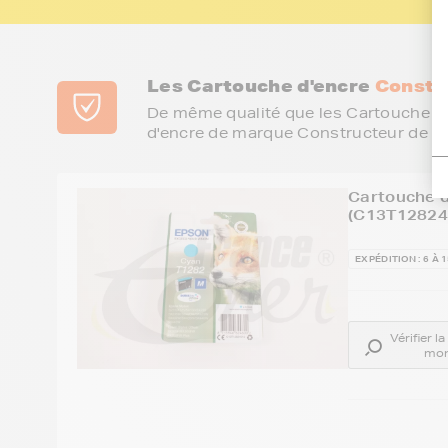
Les Cartouche d'encre
Constr
De même qualité que les Cartouche d'
d'encre de marque Constructeur de vo
Cartouche d
(C13T128240
EXPÉDITION : 6 À 
Vérifier l
mon