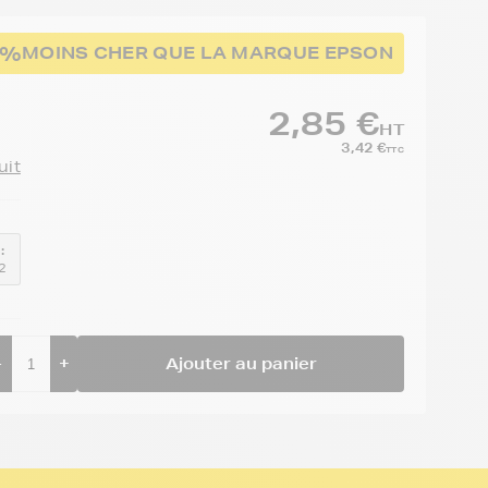
3%
MOINS CHER QUE LA MARQUE EPSON
2,85 €
HT
3,42 €
TTC
uit
:
2
-
+
Ajouter au panier