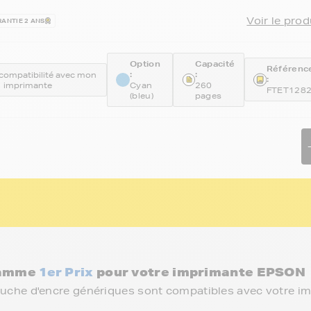
Voir le prod
ANTIE 2 ANS
Option
Capacité
Référenc
:
:
a compatibilité avec mon
:
imprimante
Cyan
260
FTET128
(bleu)
pages
 gamme
1er Prix
pour votre imprimante EPSON
ouche d'encre génériques sont compatibles avec votre i