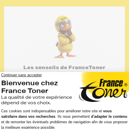
Les conseils de FranceToner
Vous pourriez économiser jusqu'à -50% avec
les cartouches, rubans et accessoires
compatibles France Toner. En savoir plus sur
les compatibles
J'en profite