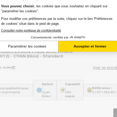
ucteur
pour votre imprimante EPSON
encre de la marque FranceToner, retrouvez les Cartouch
tre imprimante.
'encre EPSON T1282 série renard
12) - CYAN (bleu) - Standard
Voir le prod
15 JOURS
Option
Capacité
:
:
Référence :
a compatibilité avec
 imprimante
Cyan
260
C13T1282401
(bleu)
pages