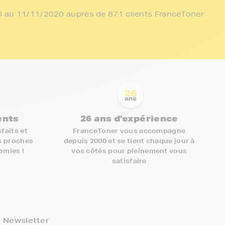
/10 au 11/11/2020 auprès de 871 clients FranceToner
ients
26 ans d'expérience
faits et
FranceToner vous accompagne
s proches
depuis 2000 et se tient chaque jour à
nomies !
vos côtés pour pleinement vous
satisfaire
5€ offerts sur votre 1ère
commande !
€
Newsletter