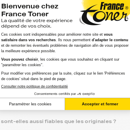
s attentes.
nceToner pour ADLER, vous réalisez une économie qui
écurisé et d'une livraison rapide, suivie et gratuite
ur ne jamais être en panne de cartouches d'encre
sommes là pour y répondre."
ns cher ?
nt-elles aussi fiables que les originales ?