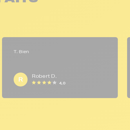
T. Bien
Robert D.
R
4,0