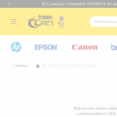
📦 Livraison standard O
FFERTE
en p
Retour
CARTOUCHE ENCRE ADLER
Retrouvez notre sél
constructeurs ADLER