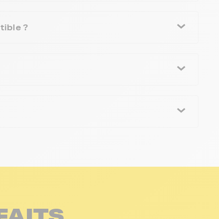
ible ?
FAITS