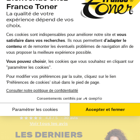
FranceToner
équivalent à
équivalent à
KONICA.MINOLTA
KONICA.MINOLTA
A0V30HH - CYAN
A0V301H_BKCMY -...
(bleu) - Fo...
avis
avis
EN STOCK
GARANTIE 2 ANS
EN STOCK
GARANTIE 2 ANS
LIVRAISON GRATUITE
LIVRAISON GRATUIT
166,73 €
42,54 €
HT
HT
200,08 €
51,05 €
TTC
TTC
Ajouter au panier
Ajouter au panier
4,6 / 5
- 30 avis
Voir tous les avis
LES DERNIERS