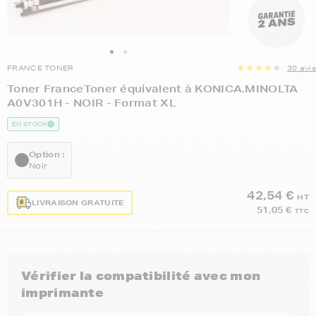
FRANCE TONER
30 avis
Toner FranceToner équivalent à KONICA.MINOLTA
A0V301H - NOIR - Format XL
EN STOCK
Option :
Noir
42,54 €
HT
LIVRAISON GRATUITE
51,05 €
TTC
Vérifier la compatibilité avec mon
imprimante